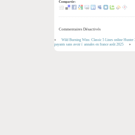
Compartir:
Commentaires Désactivés
«
Wild Burning Wins: Classic 5 Lines online Hunte
payants sans avoir í annales en france août 2025
»