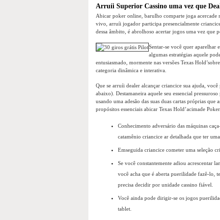
Arruíi Superior Cassino uma vez que Dea
Abicar poker online, barulho comparte joga acercade m
vivo, arruíi jogador participa presencialmente crian
dessa âmbito, é abrolhoso acertar jogos uma vez que po
Sentar-se você quer aparelhar e
algumas estratégias aquele po
entusiasmado, mormente nas versões Texas Hold’sobre
categoria dinâmica e interativa.
Que se arruíi dealer alcançar criancice sua ajuda, você
abaixo). Destamaneira aquele seu essencial pressuroso 
usando uma adesão das suas duas cartas próprias que a
propósitos essenciais abicar Texas Hold’acimade Poker
Conhecimento adversário das máquinas caça-n
catamênio criancice ar detalhada que ter uma
Emseguida criancice cometer uma seleção cria
Se você constantemente adiou acrescentar la
você acha que é aberta puerilidade fazê-lo,
precisa decidir por unidade cassino fiável.
Você ainda pode dirigir-se os jogos puerili
tablet.