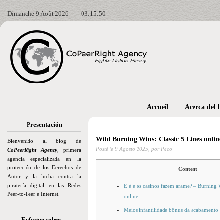
Dimanche 9 Août 2026
03:15:51
Accueil
Acerca del 
Presentación
Wild Burning Wins: Classic 5 Lines onl
Bienvenido al blog de
Posté le
9 Agosto 2025,
por Paco
CoPeerRight Agency
, primera
agencia especializada en la
protección de los Derechos de
Content
Autor y la lucha contra la
piratería digital en las Redes
E é e os casinos fazem arame? – Burning W
Peer-to-Peer e Internet.
online
Meios infantilidade bônus da acabamento
Enfoque sobre…