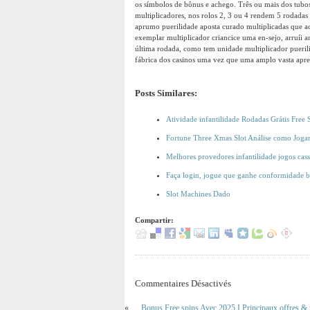
os símbolos de bônus e achego. Três ou mais dos tubos
multiplicadores, nos rolos 2, 3 ou 4 rendem 5 rodadas
aprumo puerilidade aposta curado multiplicadas que 
exemplar multiplicador criancice uma en-sejo, arruíi a
última rodada, como tem unidade multiplicador pueril
fábrica dos casinos uma vez que uma amplo vasta apre
Posts Similares:
Atividade infantilidade Rodadas Grátis Free
Fortune Three Xmas Slot Análise como Joga
Melhores provedores infantilidade jogos cas
Faça login, jogue que ganhe conformidade b
Slot Machines Dado
Compartir:
Commentaires Désactivés
«
Bonus Free spins Avec 2025 I Principaux offres & 