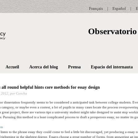
Français
|
Español
|
E
Observatorio 
Accueil
Acerca del blog
Prensa
Espacio del internauta
 all round helpful hints core methods for essay design
 2012,
por Concha
or dissertation frequently seems to be considered a anticipated task between college students. Even
 a category, or maybe even a contest, a lot of pupils in many cases locate the process overpoweri
 a great project, there are various tips a university student might take designed to assist stop wor
s. Pursuing this method is a least complicated process to draft a prosperous essay, no matter its g
sten to the phrase essay they could come to feel a little bit discouraged, yet producing a essay or
frightening in the slightest degree. Essays choose a great number of forms, from answering an is