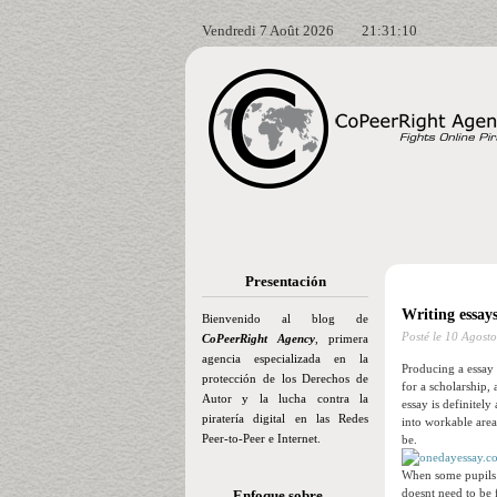
Vendredi 7 Août 2026
21:31:11
Presentación
Writing essays
Bienvenido al blog de
Posté le
10 Agosto
CoPeerRight Agency
, primera
agencia especializada en la
Producing a essay 
protección de los Derechos de
for a scholarship,
Autor y la lucha contra la
essay is definitely
piratería digital en las Redes
into workable area
Peer-to-Peer e Internet.
be.
When some pupils li
doesnt need to be 
Enfoque sobre…