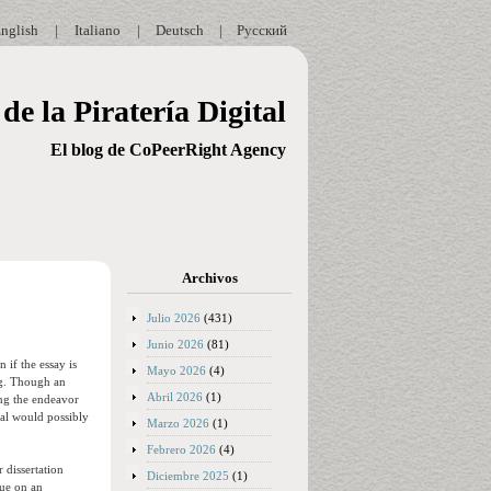
nglish
|
Italiano
|
Deutsch
|
Русский
de la Piratería Digital
El blog de CoPeerRight Agency
Archivos
Julio 2026
(431)
Junio 2026
(81)
 if the essay is
Mayo 2026
(4)
ng. Though an
Abril 2026
(1)
king the endeavor
oal would possibly
Marzo 2026
(1)
Febrero 2026
(4)
 dissertation
Diciembre 2025
(1)
sue on an