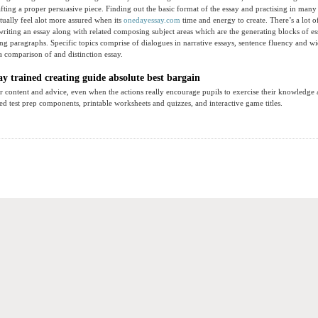
fting a proper persuasive piece. Finding out the basic format of the essay and practising in many 
ctually feel alot more assured when its
onedayessay.com
time and energy to create. There’s a lot o
 writing an essay along with related composing subject areas which are the generating blocks of es
ing paragraphs. Specific topics comprise of dialogues in narrative essays, sentence fluency and w
a comparison of and distinction essay.
y trained creating guide absolute best bargain
r content and advice, even when the actions really encourage pupils to exercise their knowledge
zed test prep components, printable worksheets and quizzes, and interactive game titles.