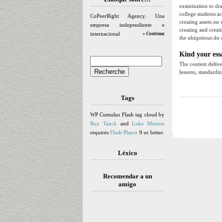
examination to dra
college students a
CoPeerRight Agency. Una
creating assets on
empresa independiente e
creating and creat
internacional
» Continua
the ubiquitous do 
Kind your essa
The content delive
lessons, standardi
Tags
WP Cumulus Flash tag cloud by
Roy Tanck
and
Luke Morton
requires
Flash Player
9 or better.
Léxico
Recomendar a un
amigo