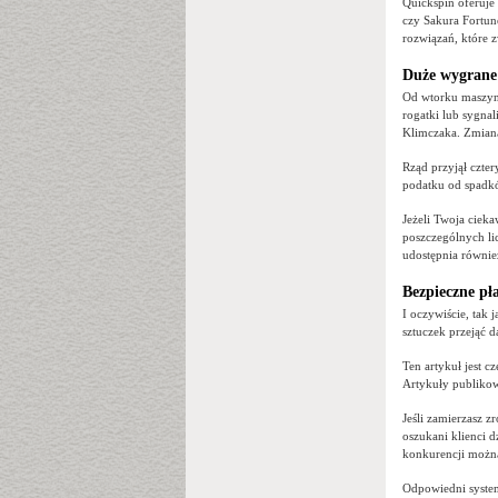
Quickspin oferuje 
czy Sakura Fortun
rozwiązań, które 
Duże wygrane
Od wtorku maszyn
rogatki lub sygnal
Klimczaka. Zmiana
Rząd przyjął czte
podatku od spadk
Jeżeli Twoja ciek
poszczególnych li
udostępnia równie
Bezpieczne pł
I oczywiście, tak 
sztuczek przejąć d
Ten artykuł jest cz
Artykuły publikow
Jeśli zamierzasz z
oszukani klienci 
konkurencji można
Odpowiedni system