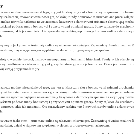
ty
zawsze modne, niezależnie od tego, czy jest to klasyczny slot z bonusowymi spinami uruchami
czy też bardziej zaawansowana nowa gra, w której rundy bonusowe są uruchamiane przez kolejn
analiza ujawniła najlepsze nowe automaty kasynowe z darmowymi spinami z ekscytującą mecha
ściami podczas rundy bonusowej i pozytywnymi opiniami graczy. Spiny są łatwe do uruchomien
onusowe, takie jak mnożniki. Oto sprawdzony ranking top 3 nowych slotów online z darmowymi
h:
sywnym jackpotem – Automaty online są zabawne i ekscytujące. Zapewniają również możliwość
 na dzień, dzięki wyjątkowym wypłatom w slotach z progresywnym jackpotem.
sloty o wysokiej jakości, inspirowane popularnymi baśniami i historiami. Tytuły w ich ofercie, n
e są uwielbiane za ciekawą rozgrywkę, czy też atrakcyjne opcje bonusowe. Firma jest znana z i
zwiększają przyjemność z gry.
zawsze modne, niezależnie od tego, czy jest to klasyczny slot z bonusowymi spinami uruchami
czy też bardziej zaawansowana nowa gra, w której rundy bonusowe są uruchamiane przez kolejn
analiza ujawniła najlepsze nowe automaty kasynowe z darmowymi spinami z ekscytującą mecha
ściami podczas rundy bonusowej i pozytywnymi opiniami graczy. Spiny są łatwe do uruchomien
onusowe, takie jak mnożniki. Oto sprawdzony ranking top 3 nowych slotów online z darmowymi
h:
sywnym jackpotem – Automaty online są zabawne i ekscytujące. Zapewniają również możliwość
 na dzień, dzięki wyjątkowym wypłatom w slotach z progresywnym jackpotem.