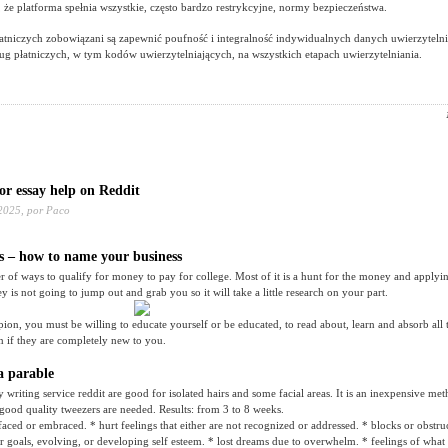
że platforma spełnia wszystkie, często bardzo restrykcyjne, normy bezpieczeństwa.
atniczych zobowiązani są zapewnić poufność i integralność indywidualnych danych uwierzyteln
g płatniczych, w tym kodów uwierzytelniających, na wszystkich etapach uwierzytelniania.
or essay help on Reddit
2025,
por Paco
 – how to name your business
 of ways to qualify for money to pay for college. Most of it is a hunt for the money and applyin
ey is not going to jump out and grab you so it will take a little research on your part.
on, you must be willing to educate yourself or be educated, to read about, learn and absorb all 
 if they are completely new to you.
a parable
 writing service reddit are good for isolated hairs and some facial areas. It is an inexpensive met
ood quality tweezers are needed. Results: from 3 to 8 weeks.
faced or embraced. * hurt feelings that either are not recognized or addressed. * blocks or obstru
 goals, evolving, or developing self esteem. * lost dreams due to overwhelm. * feelings of what i