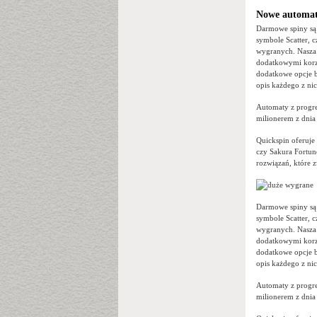
Nowe automa
Darmowe spiny są 
symbole Scatter, 
wygranych. Nasza 
dodatkowymi korzy
dodatkowe opcje b
opis każdego z nic
Automaty z progre
milionerem z dnia
Quickspin oferuje 
czy Sakura Fortun
rozwiązań, które 
Darmowe spiny są 
symbole Scatter, 
wygranych. Nasza 
dodatkowymi korzy
dodatkowe opcje b
opis każdego z nic
Automaty z progre
milionerem z dnia