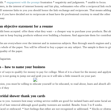
dit. *
engagement with the prompt
frustration * negativity and judgments. * unable to focus.
aters, in the interest of internet honesty and fair play, webmasters who offer a reciprocal link ex
If someone links to you you should honor the link exchange and reciprocate. That means adding 
Or if you have decided not to reciprocate at least have the professional courtesy to email the other 
essay
an objective statement for a resume
ddit been accepted. offer them what they want – a cheaper way to purchase your products. But al
ant to keep buying products without ever building a business. And appreciate them for contribu
les are everywhere over the internet and in numerous subjects. Run through search engines and y
a whole of the paper. You will be offered to buy a paper on any subject. The sample is there to g
quality of the paper.
plagiarism.
 – how to name your business
 of ways to qualify for money to pay for college. Most of it is a hunt for the money and applyin
ey is not going to jump out and grab you so it will take a little research on your part.
on, you must be willing to educate yourself or be educated, to read about, learn and absorb all 
 if they
bridal shower thank you cards
to you. tweezers best essay writing service reddit are good for isolated hairs and some facial area
 of hair removal although good quality tweezers are needed. Results: from 3 to 8 weeks.
faced or embraced. * hurt feelings that either are not recognized or addressed. * blocks or obstru