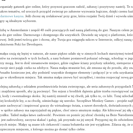
wspaniały gatunek gier online, który przynosi graczom radość, zabawę i pozytywny nastrój. Te 
zakres tematów, od uroczych przygód zwierząt po zabawne wyzwania logiczne, dzięki czemu każ
e
darmowe kasyna
. Jeśli chcesz się zrelaksować przy grze, która rozjaśni Twój dzień i wywoła uś
e gry są idealnym wyborem.
dzibę w Amsterdamie i zespół 40 osób pracujących nad naszą platformą do gier. Naszym celem je
ca do gier online. Darmowego i dostępnego dla wszystkich. Dowiedz się więcej o platformie, któ
owej. Jeśli jesteś twórcą gier i chcesz, aby Twoja gra osiągnęła sukces w Internecie, odkryj naszą 
rednictwem Poki for Developers.
małpa czują się lepiej w naturze, ale nasze piękno udało się w zimnych lochach starożytnej twie
tów na zwierzętach w tych lochach, a nasz bohater postanowił pokazać odwagę, schodząc w jeg
órzy mogą. Jest to dość niesamowite miejsce, gdzie ceglane ściany przykuty szkielety, nietoperz
swoje sieci pająk czeka na zdobycz. Nasza małpa strasznie boi, ale zmusza się do przodu, aby zn
Ponadto konieczne jest, aby podnieść wszystkie dostępne elementy i połączyć je w celu uzyskani
ć go w określonym miejscu. Tak smutna małpa znowu być szczęśliwi, i można rozpocząć nową gr
kolejną zabawką z udziałem przedstawiciela świata zwierzęcego, ale seria zabawnych przygodach 
ż znajdziesz sposób, aby ją pocieszyć. Ten sojusz z brodilok dążeniu gdzie trzeba rozwiązywać z
 kody i ewentualnego skoku. Jej nastrój zmienił w tej chwili, jak tylko to, co lubi. Tutaj szlocha
iej krokodyle łzy, a za chwilę, uśmiechając się szeroko. Szczęśliwe Monkey Games – projekt naj
stanie zachwycać i inspirować graczy do wirtualnego świata, a nawet dorosłych, doświadczonych 
 w spółce zabawy ma zaprzyjaźnił się piękne, choć nieco smutnym małpy. Ale kibicować jej siłę 
wysiłku. Tailed małpa łatwo zadowolić. Powinien on pomóc jej ubrać choinkę na Boże Narodzenie,
y jest zadowolony, zaczyna skakać i galop, jak przystało na jej umysł. Przygotuj się do odwiedzen
ych miejsc. Małpy są znane ich ciekawość i nasza bohaterka nie jest wyjątkiem. Zdarza się, że 
ezpiecznym miejscem, z którego można go dostać tylko ciebie.