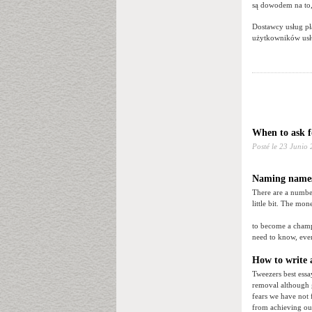
są dowodem na to, 
Dostawcy usług pł
użytkowników usłu
When to ask f
Posté le
23 Junio 
Naming names
There are a number
little bit. The mon
to become a champi
need to know, even
How to write 
Tweezers best essay
removal although g
fears we have not 
from achieving our