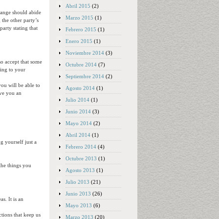
Abril 2015
(2)
change should abide
Marzo 2015
(1)
the other party’s
party stating that
Febrero 2015
(1)
Enero 2015
(1)
Noviembre 2014
(3)
so accept that some
Octubre 2014
(7)
ting to your
Septiembre 2014
(2)
ou will be able to
Agosto 2014
(1)
ive you an
Julio 2014
(1)
Junio 2014
(3)
Mayo 2014
(2)
Abril 2014
(1)
g yourself just a
Febrero 2014
(4)
Octubre 2013
(1)
the things you
Agosto 2013
(1)
Julio 2013
(21)
Junio 2013
(26)
s. It is an
Mayo 2013
(6)
ctions that keep us
Marzo 2013
(20)