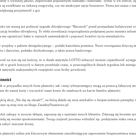
sloty o wysokiej jakości, inspirowane popularnymi baśniami i historiami. Tytuły w ich ofercie, n
e są uwielbiane za ciekawą rozgrywkę, czy też atrakcyjne opcje bonusowe. Firma jest znana z i
zwiększają przyjemność z gry.
iści nie muszą już podawać sygnału dźwiękowego “Baczność” przed przejazdami kolejowymi 
izację świetlno-dźwiękową. To efekt nowelizacji rozporządzenia podpisanej przez ministra infras
 ma ograniczyć hałas w rejonach zamieszkałych i poprawić komfort życia mieszkańców.
ry projekty z pakietu deregulacyjnego – podała kancelaria premiera. Nowe rozwiązania dotyczą 
ów i darowizn, podatku dochodowego, a także prawa bankowego.
awość na tym się nie kończy, to w dziale statystyki LOTTO zobaczyć możesz częstotliwość wystę
czb w grach losowych w danym przedziale czasu, w poszczególnych dniach tygodnia lub miesiąc
ż statystyki maksymalnych rozpiętości oraz liczby powtórzeń.
atności
jak w przypadku innych form płatności, tak i tutaj cyberprzestępcy mogą za pomocą fałszywej st
ane do naszej karty i wyczyścić nasze konto do ustalonych na karcie limitów płatności.
ęścią akcji „Nie daj się okraść!”, na którą składa się seria artykułów o bezpieczeństwie pieniędzy i
ane są tutaj oraz na blogu ZaradnyFinansowo.pl.
robić zakupy w nowym sklepie, zapoznaj się z opiniami innych klientów. Zdarzają się bowiem syt
dzielą się swoimi spostrzeżeniami. Twoją czujność powinna wzbudzić np. podejrzanie niska cena 
 nabyć znacznie drożej.
 płatności online jest kluczowym elementem umożliwiającym zapewnienie bezpieczeństwa transak