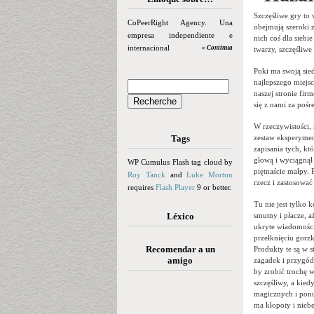
Szczęśliwe gry to 
CoPeerRight Agency. Una
obejmują szeroki 
empresa independiente e
nich coś dla siebi
internacional
» Continua
twarzy, szczęśliw
Poki ma swoją sie
najlepszego miejs
naszej stronie firm
się z nami za poś
W rzeczywistości, 
Tags
zestaw eksperymen
zapisania tych, kt
głową i wyciągnął 
WP Cumulus Flash tag cloud by
piętnaście małpy. 
Roy Tanck
and
Luke Morton
rzecz i zastosowa
requires
Flash Player
9 or better.
Tu nie jest tylko 
Léxico
smutny i płacze, a
ukryte wiadomości,
przełknięciu gorzk
Recomendar a un
Produkty te są w 
amigo
zagadek i przygód
by zrobić trochę 
szczęśliwy, a kied
magicznych i ponur
ma kłopoty i nieb