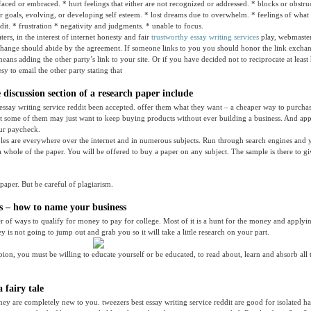
faced or embraced. * hurt feelings that either are not recognized or addressed. * blocks or obstru
 goals, evolving, or developing self esteem. * lost dreams due to overwhelm. * feelings of what i
dit. * frustration * negativity and judgments. * unable to focus.
aters, in the interest of internet honesty and fair
trustworthy essay writing services
play, webmaster
xchange should abide by the agreement. If someone links to you you should honor the link excha
eans adding the other party’s link to your site. Or if you have decided not to reciprocate at least
sy to email the other party stating that
discussion section of a research paper include
 essay writing service reddit been accepted. offer them what they want – a cheaper way to purcha
at some of them may just want to keep buying products without ever building a business. And app
our paycheck.
les are everywhere over the internet and in numerous subjects. Run through search engines and y
a whole of the paper. You will be offered to buy a paper on any subject. The sample is there to g
 paper. But be careful of plagiarism.
 – how to name your business
 of ways to qualify for money to pay for college. Most of it is a hunt for the money and applyin
ey is not going to jump out and grab you so it will take a little research on your part.
on, you must be willing to educate yourself or be educated, to read about, learn and absorb all 
 fairy tale
hey are completely new to you. tweezers best essay writing service reddit are good for isolated ha