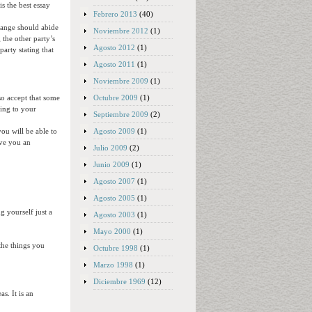
s the best essay
Febrero 2013
(40)
change should abide
Noviembre 2012
(1)
the other party’s
Agosto 2012
(1)
party stating that
Agosto 2011
(1)
Noviembre 2009
(1)
Octubre 2009
(1)
so accept that some
ting to your
Septiembre 2009
(2)
Agosto 2009
(1)
ou will be able to
ive you an
Julio 2009
(2)
Junio 2009
(1)
Agosto 2007
(1)
Agosto 2005
(1)
g yourself just a
Agosto 2003
(1)
Mayo 2000
(1)
the things you
Octubre 1998
(1)
Marzo 1998
(1)
Diciembre 1969
(12)
s. It is an