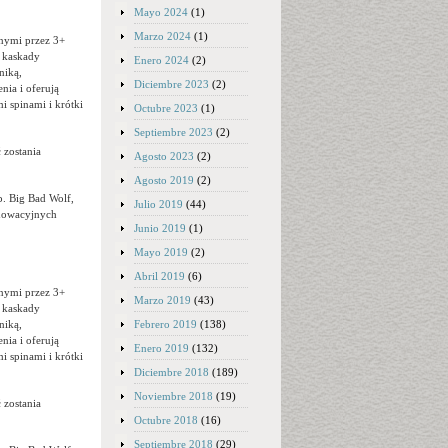
Mayo 2024
(1)
Marzo 2024
(1)
anymi przez 3+
e kaskady
Enero 2024
(2)
niką,
Diciembre 2023
(2)
ia i oferują
 spinami i krótki
Octubre 2023
(1)
Septiembre 2023
(2)
 zostania
Agosto 2023
(2)
Agosto 2019
(2)
p. Big Bad Wolf,
Julio 2019
(44)
nnowacyjnych
Junio 2019
(1)
Mayo 2019
(2)
Abril 2019
(6)
anymi przez 3+
Marzo 2019
(43)
e kaskady
Febrero 2019
(138)
niką,
ia i oferują
Enero 2019
(132)
 spinami i krótki
Diciembre 2018
(189)
Noviembre 2018
(19)
 zostania
Octubre 2018
(16)
Septiembre 2018
(29)