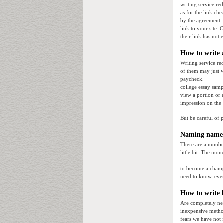
writing service red
as for the link che
by the agreement. 
link to your site. 
their link has not 
How to write 
Writing service re
of them may just w
paycheck.
college essay samp
view a portion or 
impression on the 
But be careful of 
Naming names
There are a number
little bit. The mon
to become a champi
need to know, even
How to write 
Are completely new 
inexpensive method
fears we have not 