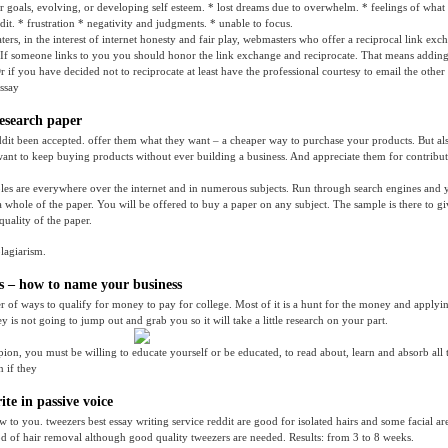
 goals, evolving, or developing self esteem. * lost dreams due to overwhelm. * feelings of what i
dit. * frustration * negativity and judgments. * unable to focus.
aters, in the interest of internet honesty and fair play, webmasters who offer a reciprocal link ex
If someone links to you you should honor the link exchange and reciprocate. That means adding 
Or if you have decided not to reciprocate at least have the professional courtesy to email the other 
essay
research paper
ddit been accepted. offer them what they want – a cheaper way to purchase your products. But al
ant to keep buying products without ever building a business. And appreciate them for contribu
les are everywhere over the internet and in numerous subjects. Run through search engines and y
a whole of the paper. You will be offered to buy a paper on any subject. The sample is there to g
quality of the paper.
plagiarism.
 – how to name your business
 of ways to qualify for money to pay for college. Most of it is a hunt for the money and applyin
ey is not going to jump out and grab you so it will take a little research on your part.
on, you must be willing to educate yourself or be educated, to read about, learn and absorb all 
 if they
te in passive voice
to you. tweezers best essay writing service reddit are good for isolated hairs and some facial area
 of hair removal although good quality tweezers are needed. Results: from 3 to 8 weeks.