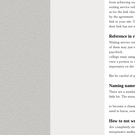
from achieving our
writing service red
as for the link che
by the agreement. 
link to your site. 
their link has not 
Reference in 
Writing service re
of them may just w
paycheck.
college essay samp
view a portion or 
impression on the 
But be careful of 
Naming names
There are a number
little bit. The mon
to become a champi
need to know, even
How to not wri
Are completely new 
inexpensive method