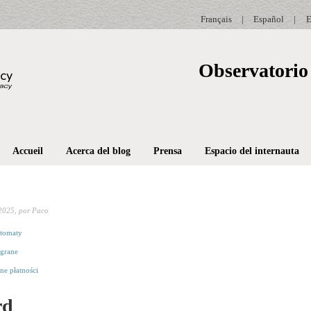
Français
|
Español
|
E
Observatorio 
Accueil
Acerca del blog
Prensa
Espacio del internauta
2025,
por Paco
tomaty
grane
ne płatności
rd