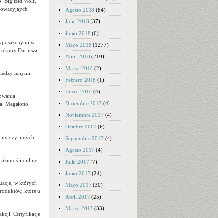
p. Big Bad Wolf,
nnowacyjnych
Agosto 2018
(84)
Julio 2018
(37)
Junio 2018
(6)
wyposażonymi w
Mayo 2018
(1277)
truktury Dariusza
Abril 2018
(210)
Marzo 2018
(2)
między innymi
Febrero 2018
(1)
Enero 2018
(4)
powania
Diciembre 2017
(4)
a. Megalotto
Noviembre 2017
(4)
Octubre 2017
(6)
rony czy innych
Septiembre 2017
(4)
Agosto 2017
(4)
 płatności online.
Julio 2017
(7)
Junio 2017
(24)
uacje, w których
Mayo 2017
(30)
produktów, które u
Abril 2017
(25)
Marzo 2017
(33)
cji. Certyfikacje