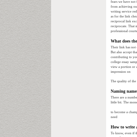
fears we have not 
from achieving our
writing service red
as for the link che
reciprocal link e
reciprocate. That m
professional courte
What does the 
Their link has not
But also accept th
contributing to y
college essay samp
view a portion or 
impression on
The quality of the
Naming names
There are a number
little bit. The mon
to become a champi
need
How to write a
To know, even if t