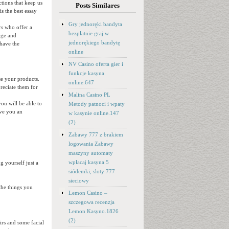
ctions that keep us
Posts Similares
s the best essay
Gry jednoręki bandyta
s who offer a
bezpłatnie graj w
nge and
jednorękiego bandytę
 have the
online
NV Casino oferta gier i
funkcje kasyna
se your products.
online.647
reciate them for
Malina Casino PL
ou will be able to
Metody patnoci i wpaty
ive you an
w kasynie online.147
(2)
Zabawy 777 z brakiem
logowania Zabawy
maszyny automaty
wpłacaj kasyna 5
g yourself just a
siódemki, sloty 777
sieciowy
the things you
Lemon Casino –
szczegowa recenzja
Lemon Kasyno.1826
(2)
irs and some facial