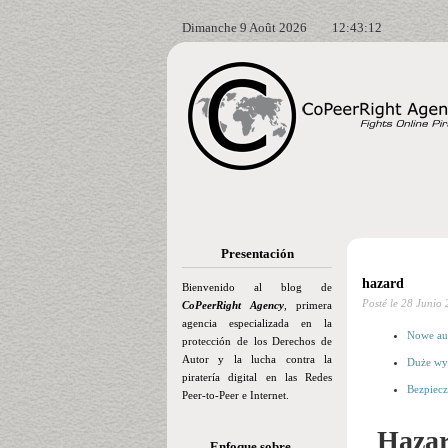
Dimanche 9 Août 2026
12:43:13
Presentación
hazard
Bienvenido al blog de
Posté le
28 Junio 
CoPeerRight Agency
, primera
agencia especializada en la
Nowe au
protección de los Derechos de
Autor y la lucha contra la
Duże wy
piratería digital en las Redes
Bezpiecz
Peer-to-Peer e Internet.
Haza
Enfoque sobre…