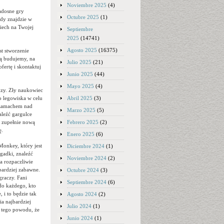
Noviembre 2025
(4)
radosne gry
Octubre 2025
(1)
dy znajdzie w
miech na Twojej
Septiembre
2025
(14741)
Agosto 2025
(16375)
st stworzenie
rą budujemy, na
Julio 2025
(21)
ofertę i skontaktuj
Junio 2025
(44)
Mayo 2025
(4)
rdzy. Zły naukowiec
Abril 2025
(3)
o legowiska w celu
e zamachem nad
Marzo 2025
(5)
aleźć gargulce
Febrero 2025
(2)
a zupełnie nową
ę.
Enero 2025
(6)
Monkey, który jest
Diciembre 2024
(1)
agadki, znaleźć
Noviembre 2024
(2)
ła rozpaczliwie
bardziej zabawne.
Octubre 2024
(3)
graczy. Fani
Septiembre 2024
(6)
do każdego, kto
 i to będzie tak
Agosto 2024
(2)
ia najbardziej
Julio 2024
(1)
z tego powodu, że
Junio 2024
(1)