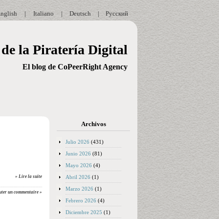
nglish
|
Italiano
|
Deutsch
|
Русский
de la Piratería Digital
El blog de CoPeerRight Agency
Archivos
Julio 2026
(431)
Junio 2026
(81)
Mayo 2026
(4)
Abril 2026
(1)
» Lire la suite
Marzo 2026
(1)
uter un commentaire »
Febrero 2026
(4)
Diciembre 2025
(1)