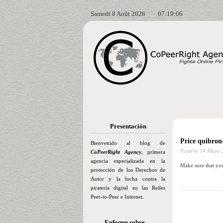
Samedi 8 Août 2026
07:19:07
Presentación
Price quibron
Bienvenido al blog de
Posté le
14 Mayo 
CoPeerRight Agency
, primera
agencia especializada en la
Make sure that yo
protección de los Derechos de
Autor y la lucha contra la
piratería digital en las Redes
Peer-to-Peer e Internet.
Enfoque sobre…