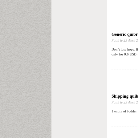
Generic quibr
Posté le
23 Abril 
Don’t lose hope, i
only for 0.6 USD 
Shipping quib
Posté le
23 Abril 
1 entity of fodder