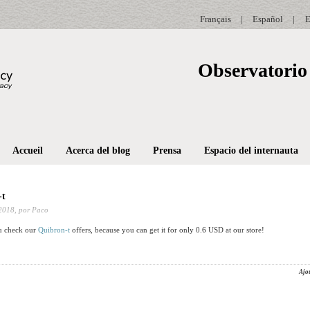
Français
|
Español
|
E
Observatorio 
Accueil
Acerca del blog
Prensa
Espacio del internauta
-t
2018,
por Paco
u check our
Quibron-t
offers, because you can get it for only 0.6 USD at our store!
Ajo