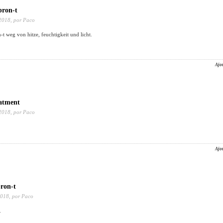
bron-t
2018,
por Paco
-t weg von hitze, feuchtigkeit und licht.
Ajo
eatment
2018,
por Paco
Ajo
ron-t
2018,
por Paco
.