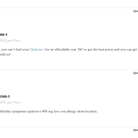
Ajo
on-t
2018,
por Paco
f you can’t find your
Quibron-t
for an affordable cost. We’ve got the best prices and you can ge
with us!
Ajo
ron-t
2018,
por Paco
 febrility symptoms quibron-t 400 mg low cost allergy shots location.
Ajo