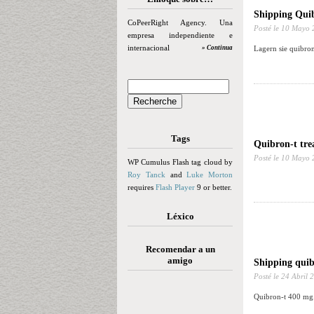
Shipping Qui
CoPeerRight Agency. Una
Posté le
10 Mayo 
empresa independiente e
internacional
» Continua
Lagern sie quibron
Tags
Quibron-t tr
Posté le
10 Mayo 
WP Cumulus Flash tag cloud by
Roy Tanck
and
Luke Morton
requires
Flash Player
9 or better.
Léxico
Recomendar a un
amigo
Shipping quib
Posté le
24 Abril 
Quibron-t 400 mg