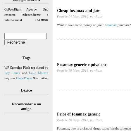
CoPeerRight Agency. Una
Cheap fosamax and jaw
empresa independiente e
Posté le
14 Mayo 2018,
por Paco
internacional
» Continua
Want to save some money on your
Fosamax
purchase?
Tags
Fosamax generic equivalent
WP Cumulus Flash tag cloud by
Posté le
10 Mayo 2018,
por Paco
Roy Tanck
and
Luke Morton
requires
Flash Player
9 or better.
Léxico
Recomendar a un
amigo
Price of fosamax generic
Posté le
10 Mayo 2018,
por Paco
Fosamax, one in a class of drugs called bisphosphonat