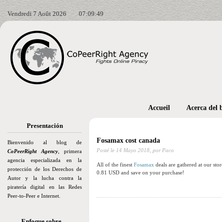
Vendredi 7 Août 2026
07:09:50
Accueil
Acerca del 
Presentación
Fosamax cost canada
Bienvenido al blog de
Posté le
14 Mayo 2018,
por Paco
CoPeerRight Agency
, primera
agencia especializada en la
All of the finest
Fosamax
deals are gathered at our sto
protección de los Derechos de
0.81 USD and save on your purchase!
Autor y la lucha contra la
piratería digital en las Redes
Peer-to-Peer e Internet.
Enfoque sobre…