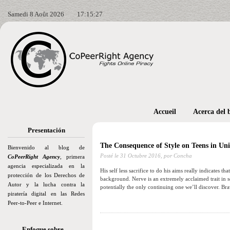
Samedi 8 Août 2026
17:15:29
Accueil
Acerca del 
Presentación
The Consequence of Style on Teens in Uni
Bienvenido al blog de
Posté le
31 Octubre 2016,
por Concha
CoPeerRight Agency
, primera
agencia especializada en la
His self less sacrifice to do his aims really indicate
protección de los Derechos de
background. Nerve is an extremely acclaimed trait in
Autor y la lucha contra la
potentially the only continuing one we’ll discover. Brav
piratería digital en las Redes
Peer-to-Peer e Internet.
Enfoque sobre…