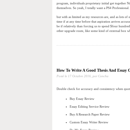
program, individuals proprietary initial get together N
themselves. So yeah, I totally want a PS4 Professional.
but with as limited as my resources are, and as lots of o
time if at any time before that aspiration arrives accu
be if relatively than forcing us to spend $four hundr
other upgrade route, like some kind of external box
How To Write A Good Thesis And Essay C
Posté le
17 Octubre 2016,
por Concha
Double check for accuracy and consistency when quoti
Buy Essay Review
Essay Editing Service Review
Buy A Research Paper Review
Custom Essay Writer Review