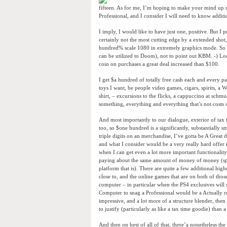
fifteen. As for me, I’m hoping to make your mind up re
Professional, and I consider I will need to know additi
I imply, I would like to have just one, positive. But 
certainly not the most cutting edge by a extended shot
hundred% scale 1080 in extremely graphics mode. So vir
can be utilized to Doom), not to point out KBM. -) Look
coin on purchases a great deal increased than $100.
I get $a hundred of totally free cash each and every pa
toys I want, be people video games, cigars, spirits, a
shirt, – excursions to the flicks, a cappuccino at schmu
something, everything and everything that’s not costs o
And most importantly to our dialogue, exterior of tax t
too, so $one hundred is a significantly, substantially sm
triple digits on an merchandise, I’ve gotta be A Great 
and what I consider would be a very really hard offer
when I can get even a lot more important functionalit
paying about the same amount of money of money (spec
platform that is). There are quite a few additional hi
close to, and the online games that are on both of thos
computer – in particular when the PS4 exclusives will s
Computer to snag a Professional would be a Actually re
impressive, and a lot more of a structure blender, then
to justify (particularly as like a tax time goodie) than
And then on best of all of that, there’a nonetheless th