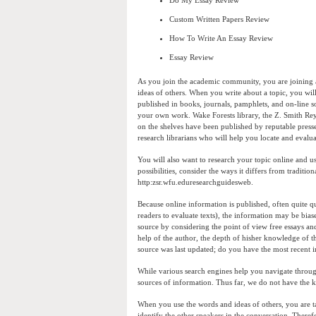
Do My Essay Review
Custom Written Papers Review
How To Write An Essay Review
Essay Review
As you join the academic community, you are joining 
ideas of others. When you write about a topic, you will
published in books, journals, pamphlets, and on-line so
your own work. Wake Forests library, the Z. Smith Reyno
on the shelves have been published by reputable presse
research librarians who will help you locate and evalua
You will also want to research your topic online and us
possibilities, consider the ways it differs from traditi
http:zsr.wfu.eduresearchguidesweb.
Because online information is published, often quite q
readers to evaluate texts), the information may be bias
source by considering the point of view free essays an
help of the author, the depth of hisher knowledge of t
source was last updated; do you have the most recent in
While
various search engines help you navigate through
sources of information. Thus far, we do not have the ki
When you use the words and ideas of others, you are ta
identify the other speakers in the conversation. There