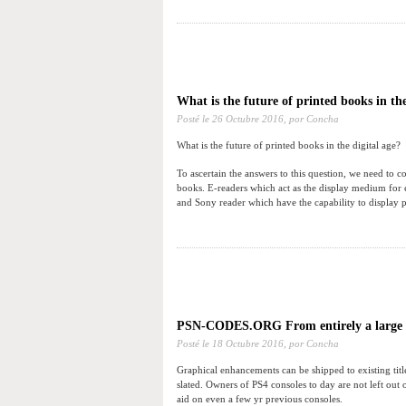
What is the future of printed books in the
Posté le
26 Octubre 2016,
por Concha
What is the future of printed books in the digital age?
To ascertain the answers to this question, we need to 
books. E-readers which act as the display medium for e
and Sony reader which have the capability to display 
PSN-CODES.ORG From entirely a large n
Posté le
18 Octubre 2016,
por Concha
Graphical enhancements can be shipped to existing titl
slated. Owners of PS4 consoles to day are not left out
aid on even a few yr previous consoles.