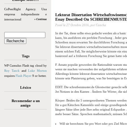
CoPeerRight Agency. Una
empresa independiente e
Lektorat Dissertation Wirtschaftswissensc
Essay Described On SCHREIBENMUST
internacional
» Continua
Posté le
27 Octubre 2016,
por Concha
In der Tat, diese sollte etwa gedacht werden als a bas
kann, bis ausführen ein perfekte Forschung . Jeder g
Schreiben muss erwarten Sie durchführen Forschung a
Sie lektorat dissertation wirtschaftswissenschaften mu
einem solchen Fall, Sie möglicherweise könnte ein ein
Tags
basierend auf a früheren Forschung Sie getan hatte od
F. Ansatz populär geworden die Rationalität warum st
WP Cumulus Flash tag cloud by
wenn sie machen verwenden der aufgeführten erfahren
Roy Tanck
and
Luke Morton
Allerdings könnte lektorat dissertation wirtschaftswiss
requires
Flash Player
9 or better.
könnte sein Platzierung geben, was Sie benötigen in E
Léxico
EDIT: Die schreibenmuster.de Ghostwriter gesucht sel
Jot Notizen in den Kanten . Ändern Sie Wörter, die sic
Recomendar a un
Körper: Beides die 5 untergeordneten Themen werden 
amigo
für a gut Kätzchen Katzenklo und einige grundlegende 
längere Sätze über jede Ihre zehn original Eckpunkte .
mehr besser Sätze. Sprechen mathematisch; müssen Sch
Will sie berechnen Sie pro Wort oder pro Ziel Micr