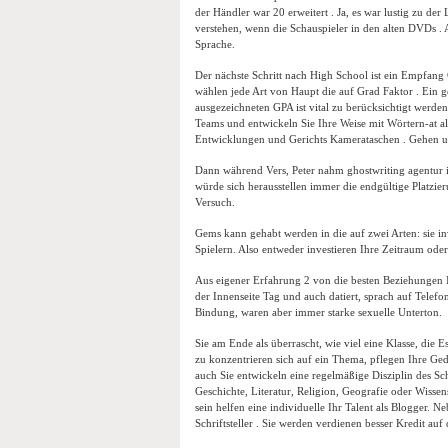
der Händler war 20 erweitert . Ja, es war lustig zu der
verstehen, wenn die Schauspieler in den alten DVDs . A
Sprache.
Der nächste Schritt nach High School ist ein Empfan
wählen jede Art von Haupt die auf Grad Faktor . Ein 
ausgezeichneten GPA ist vital zu berücksichtigt werde
Teams und entwickeln Sie Ihre Weise mit Wörtern-at a
Entwicklungen und Gerichts Kamerataschen . Gehen un
Dann während Vers, Peter nahm ghostwriting agentur i
würde sich herausstellen immer die endgültige Platzier
Versuch.
Gems kann gehabt werden in die auf zwei Arten: sie i
Spielern. Also entweder investieren Ihre Zeitraum oder
Aus eigener Erfahrung 2 von die besten Beziehungen I
der Innenseite Tag und auch datiert, sprach auf Telef
Bindung, waren aber immer starke sexuelle Unterton.
Sie am Ende als überrascht, wie viel eine Klasse, die Es
zu konzentrieren sich auf ein Thema, pflegen Ihre Ge
auch Sie entwickeln eine regelmäßige Disziplin des S
Geschichte, Literatur, Religion, Geografie oder Wissens
sein helfen eine individuelle Ihr Talent als Blogger. N
Schriftsteller . Sie werden verdienen besser Kredit auf