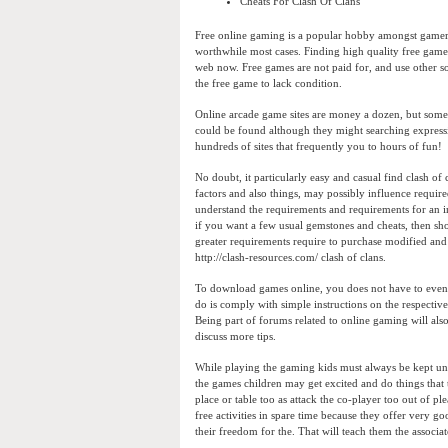
Cheats For Clash Of Clans
Free online gaming is a popular hobby amongst gamers a
worthwhile most cases. Finding high quality free games 
web now. Free games are not paid for, and use other so
the free game to lack condition.
Online arcade game sites are money a dozen, but some s
could be found although they might searching expressi
hundreds of sites that frequently you to hours of fun!
No doubt, it particularly easy and casual find clash 
factors and also things, may possibly influence required
understand the requirements and requirements for an ind
if you want a few usual gemstones and cheats, then sho
greater requirements require to purchase modified and 
http://clash-resources.com/ clash of clans.
To download games online, you does not have to even be 
do is comply with simple instructions on the respectiv
Being part of forums related to online gaming will also
discuss more tips.
While playing the gaming kids must always be kept unde
the games children may get excited and do things that
place or table too as attack the co-player too out of p
free activities in spare time because they offer very 
their freedom for the. That will teach them the associat