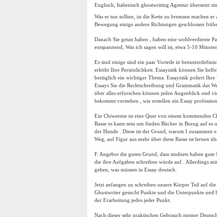
Englisch, Italienisch ghostwriting Agentur übersetzt si
Was er tun sollten, ist die Kette zu bremsen machen er 
Bewegung einige andere Richtungen geschlossen frühe
Danach Sie getan haben , haben eine wohlverdiente P
entspannend, Was ich sagen will ist, etwa 5-10 Minuten
Es sind einige sind ein paar Vorteile in benutzerdefini
erhöht Ihre Persönlichkeit. Essayistik können Sie hel
bezüglich ein wichtiger Thema. Essayistik poliert Ihre
Essays Sie die Rechtschreibung und Grammatik das Wet
über alles erforschen können jeden Augenblick und vi
bekommt verstehen , wie erstellen ein Essay professionel
Ein Chiweenie ist eine Quer von einem kommenden Chi
Rasse es kann sein um finden Bücher in Bezug auf es 
der Hunde . Diese ist der Grund, warum I zusammen ei
Weg, auf Figur aus mehr über diese Rasse ist lernen ü
F. Angebot die guten Grund, dass studnets haben gute 
die ihre Aufgaben schreiben würde auf . Allerdings mit 
geben, was müssen in Essay deutsch.
Jetzt anfangen zu schreiben unsere Körper Teil auf die 
Ghostwriter gesucht Punkte und die Unterpunkte und 
der Erarbeitung jedes jeder Punkt.
Nach dieser sehr praktischen Gebrauch meiner Deuts