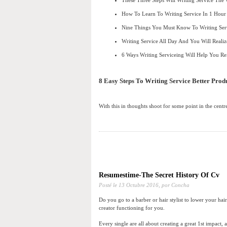
These Three Steps Will Writing Service T
How To Learn To Writing Service In 1 Ho
Nine Things You Must Know To Writing Se
Writing Service All Day And You Will Real
6 Ways Writing Serviceing Will Help You 
8 Easy Steps To Writing Service Better Pro
With this in thoughts shoot for some point in the centr
Resumestime-The Secret History Of Cv
Posté le
13 Octubre 2016,
por Concha
Do you go to a barber or hair stylist to lower your hai
creator functioning for you.
Every single are all about creating a great 1st impact, a