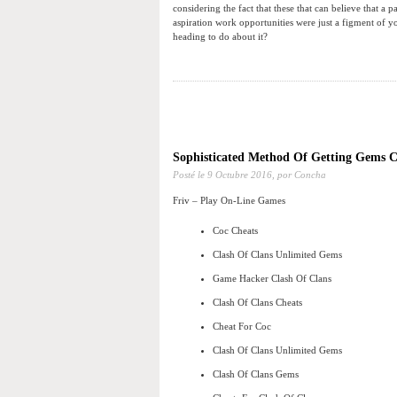
considering the fact that these that can believe that a
aspiration work opportunities were just a figment of yo
heading to do about it?
Sophisticated Method Of Getting Gems C
Posté le
9 Octubre 2016,
por Concha
Friv – Play On-Line Games
Coc Cheats
Clash Of Clans Unlimited Gems
Game Hacker Clash Of Clans
Clash Of Clans Cheats
Cheat For Coc
Clash Of Clans Unlimited Gems
Clash Of Clans Gems