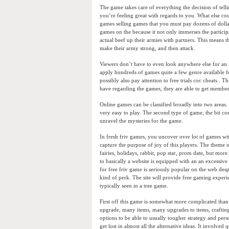
The game takes care of everything the decision of tell
you’re feeling great with regards to you. What else co
games selling games that you must pay dozens of dolla
games on the because it not only immerses the particip
actual beef up their armies with partners. This means 
make their army strong, and then attack.
Viewers don’t have to even look anywhere else for an 
apply hundreds of games quite a few genre available for
possibly also pay attention to free trials coc cheats .
have regarding the games, they are able to get memb
Online games can be classified broadly into two areas.
very easy to play. The second type of game, the bit co
unravel the mysteries for the game.
In fresh friv games, you uncover over lot of games wi
capture the purpose of joy of this players. The theme o
fairies, holidays, rabbit, pop star, prom date, but more.
to basically a website is equipped with an an excessiv
for free friv game is seriously popular on the web despi
kind of perk. The site will provide free gaming exper
typically seen in a tree game.
First off this game is somewhat more complicated tha
upgrade, many items, many upgrades to items, crafting
options to be able to usually tougher strategy and per
get lost in almost all the alternative ideas. It involved