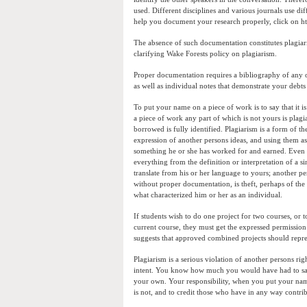
used. Different disciplines and various journals use dif
help you document your research properly, click on ht
The absence of such documentation constitutes plagiar
clarifying Wake Forests policy on plagiarism.
Proper documentation requires a bibliography of any ou
as well as individual notes that demonstrate your debts
To put your name on a piece of work is to say that it is
a piece of work any part of which is not yours is plag
borrowed is fully identified. Plagiarism is a form of t
expression of another persons ideas, and using them as 
something he or she has worked for and earned. Even w
everything from the definition or interpretation of a 
translate from his or her language to yours; another per
without proper documentation, is theft, perhaps of the 
what characterized him or her as an individual.
If students wish to do one project for two courses, or
current course, they must get the expressed permission 
suggests that approved combined projects should repres
Plagiarism is a serious violation of another persons righ
intent. You know how much you would have had to s
your own. Your responsibility, when you put your name
is not, and to credit those who have in any way contri