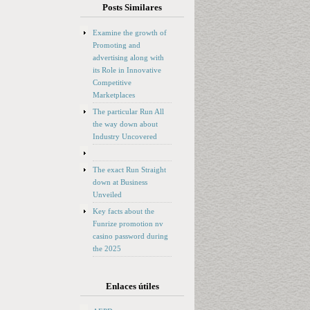
Posts Similares
Examine the growth of
Promoting and
advertising along with
its Role in Innovative
Competitive
Marketplaces
The particular Run All
the way down about
Industry Uncovered
The exact Run Straight
down at Business
Unveiled
Key facts about the
Funrize promotion nv
casino password during
the 2025
Enlaces útiles