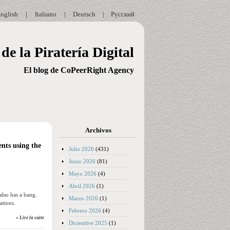
nglish
|
Italiano
|
Deutsch
|
Русский
de la Piratería Digital
El blog de CoPeerRight Agency
Archivos
ents using the
Julio 2026
(431)
Junio 2026
(81)
Mayo 2026
(4)
Abril 2026
(1)
also has a bang.
Marzo 2026
(1)
ations.
Febrero 2026
(4)
» Lire la suite
Diciembre 2025
(1)