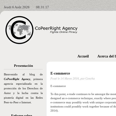
Jeudi 6 Août 2026
08:31:19
Accueil
Acerca del 
Presentación
E-commerce
Bienvenido al blog de
Posté le
14 Marzo 2016,
por Concha
CoPeerRight Agency
, primera
agencia especializada en la
E-commerce
protección de los Derechos de
Autor y la lucha contra la
To this point, e-trade continues to be amongst the mos
piratería digital en las Redes
designed an e-commerce technique, exactly where peop
Peer-to-Peer e Internet.
e-commerce may possibly work with unique corporatio
institutions could possibly work together because of the 
2014).
Enfoque sobre…