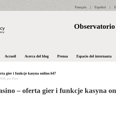
Français
|
Español
|
E
Observatorio 
Accueil
Acerca del blog
Prensa
Espacio del internauta
rta gier i funkcje kasyna online.647
2026,
por Paco
sino – oferta gier i funkcje kasyna on