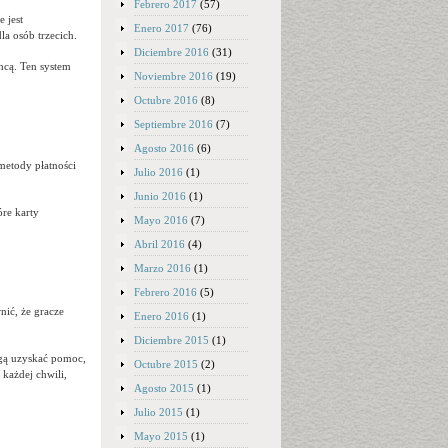
Febrero 2017
(57)
 jest
Enero 2017
(76)
la osób trzecich.
Diciembre 2016
(31)
hcą. Ten system
Noviembre 2016
(19)
Octubre 2016
(8)
Septiembre 2016
(7)
Agosto 2016
(6)
metody płatności
Julio 2016
(1)
Junio 2016
(1)
óre karty
Mayo 2016
(7)
Abril 2016
(4)
Marzo 2016
(1)
Febrero 2016
(5)
nić, że gracze
Enero 2016
(1)
Diciembre 2015
(1)
ogą uzyskać pomoc,
Octubre 2015
(2)
każdej chwili,
Agosto 2015
(1)
Julio 2015
(1)
Mayo 2015
(1)