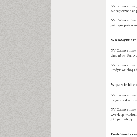
NV Casino online 
zabezpieczone za p
NV Casino online 
jest zaprojektowan
Wielowymiarow
NV Casino online 
chcą użyć. Ten sys
NV Casino online 
kredytowe chcą uży
Wsparcie klien
NV Casino online o
mogą uzyskać pomo
NV Casino online 
wysyłając wiadomo
jeśli potrzebują.
Posts Similares