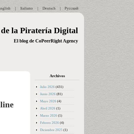
nglish
|
Italiano
|
Deutsch
|
Русский
de la Piratería Digital
El blog de CoPeerRight Agency
Archivos
Julio 2026
(431)
Junio 2026
(81)
Mayo 2026
(4)
line
Abril 2026
(1)
Marzo 2026
(1)
Febrero 2026
(4)
Diciembre 2025
(1)