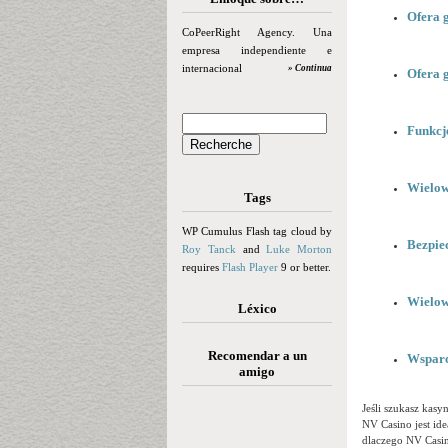
Ofera 
CoPeerRight Agency. Una
empresa independiente e
internacional
» Continua
Ofera 
Funkcj
Wielow
Tags
WP Cumulus Flash tag cloud by
Bezpie
Roy Tanck
and
Luke Morton
requires
Flash Player
9 or better.
Wielow
Léxico
Recomendar a un
Wsparc
amigo
Jeśli szukasz kasyn
NV Casino jest id
dlaczego NV Casin