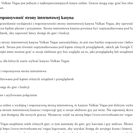
o Vulkan Vegas jest jednym z najbezpieczniejszych kasyn online. Gracze mogą więc grać bez ob
we.
esponsywność strony internetowej kasyna
awdzenie wydajności i responsywności strony internetowej kasyna Vulkan Vegas, aby upewnić 
cza będzie płynne i przyjemne. Strona internetowa kasyna powinna być zoptymalizowana pod 
darek, aby zapewnić łatwy dostęp do gier i funkcji.
a strony internetowej kasyna Vulkan Vegas zauważyliśmy, że jest ona bardzo responsywna i ładow
ach. Strona jest również zoptymalizowana pod kątem różnych przeglądarek, takich jak Google 
Dzięki temu możesz grać w swoje ulubione gry bez względu na to, jaki przeglądarkę lub urządzen
, dla których warto wybrać kasyno Vulkan Vegas:
i responsywna strona internetowa
izowana pod kątem różnych urządzeń i przeglądarek
stęp do gier i funkcji
ne i szyfrowane połączenie
yna online z wydajną i responsywną stroną internetową, to kasyno Vulkan Vegas jest dobrym wy
na stronie internetowej kasyna i rozpocząć grę w swoje ulubione gry już teraz. Nie zapomnij skor
 jest dostępny dla nowych graczy. Wystarczy wejść na stronę https://www.revivedwater.eu/ vegas 
Vegas znajdziesz wiele różnych gier, w tym automaty do gier, gry karciane i gry stołowe. Może
ji https://www.revivedwater.eu/ vegas logowanie, aby uzyskać dostęp do swojego konta i historii 