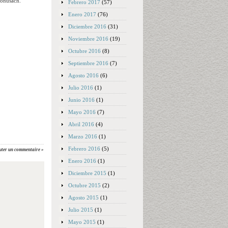
bonusach.
Febrero 2017
(57)
Enero 2017
(76)
Diciembre 2016
(31)
Noviembre 2016
(19)
Octubre 2016
(8)
Septiembre 2016
(7)
Agosto 2016
(6)
Julio 2016
(1)
Junio 2016
(1)
Mayo 2016
(7)
Abril 2016
(4)
Marzo 2016
(1)
Febrero 2016
(5)
uter un commentaire »
Enero 2016
(1)
Diciembre 2015
(1)
Octubre 2015
(2)
Agosto 2015
(1)
Julio 2015
(1)
Mayo 2015
(1)