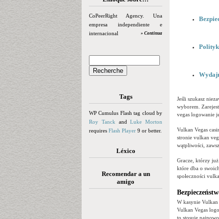
CoPeerRight Agency. Una
Bezpie
empresa independiente e
internacional
» Continua
Polity
Wydajn
Tags
Jeśli szukasz niez
wyborem. Zarejestr
WP Cumulus Flash tag cloud by
vegas logowanie je
Roy Tanck
and
Luke Morton
Vulkan Vegas casin
requires
Flash Player
9 or better.
stronie vulkan veg
wątpliwości, zaws
Léxico
Gracze, którzy już
które dba o swoich
Recomendar a un
społeczności vulka
amigo
Bezpieczeństw
W kasynie Vulkan 
Vulkan Vegas logo
to stosuje najnow