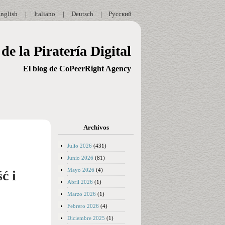
nglish
|
Italiano
|
Deutsch
|
Русский
de la Piratería Digital
El blog de CoPeerRight Agency
Archivos
Julio 2026
(431)
Junio 2026
(81)
Mayo 2026
(4)
ć i
Abril 2026
(1)
Marzo 2026
(1)
Febrero 2026
(4)
Diciembre 2025
(1)