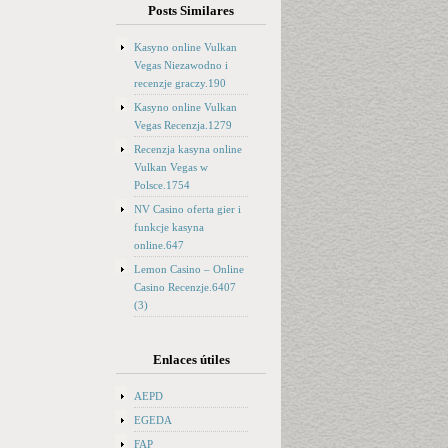
Posts Similares
Kasyno online Vulkan
Vegas Niezawodno i
recenzje graczy.190
Kasyno online Vulkan
Vegas Recenzja.1279
Recenzja kasyna online
Vulkan Vegas w
Polsce.1754
NV Casino oferta gier i
funkcje kasyna
online.647
Lemon Casino – Online
Casino Recenzje.6407
(3)
Enlaces útiles
AEPD
EGEDA
FAP