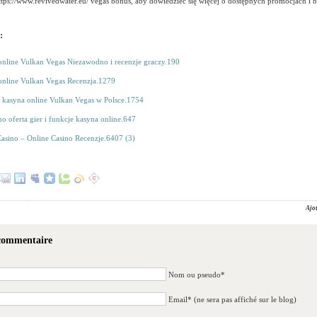
https://www.revivedwater.eu/ vegas bonus, aby dowiedzieć się więcej o dostępnych promocjach i 
:
nline Vulkan Vegas Niezawodno i recenzje graczy.190
nline Vulkan Vegas Recenzja.1279
 kasyna online Vulkan Vegas w Polsce.1754
o oferta gier i funkcje kasyna online.647
sino – Online Casino Recenzje.6407 (3)
Ajo
 commentaire
Nom ou pseudo*
Email* (ne sera pas affiché sur le blog)