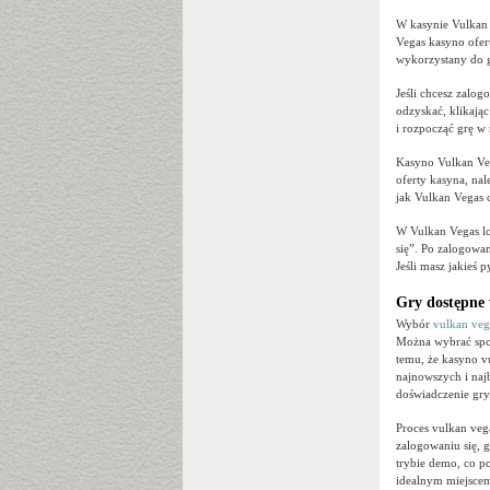
W kasynie Vulkan 
Vegas kasyno ofer
wykorzystany do 
Jeśli chcesz zalog
odzyskać, klikają
i rozpocząć grę w
Kasyno Vulkan Veg
oferty kasyna, nal
jak Vulkan Vegas c
W Vulkan Vegas log
się”. Po zalogowa
Jeśli masz jakieś 
Gry dostępne 
Wybór
vulkan veg
Można wybrać spoś
temu, że kasyno 
najnowszych i naj
doświadczenie gry
Proces vulkan veg
zalogowaniu się, g
trybie demo, co p
idealnym miejscem