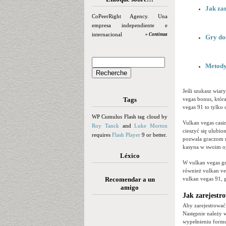
Jak za
CoPeerRight Agency. Una
empresa independiente e
internacional
» Continua
Gry do
Metody
Jeśli szukasz wia
Tags
vegas bonus, któr
vegas 91 to tylko 
WP Cumulus Flash tag cloud by
Vulkan vegas casin
Roy Tanck
and
Luke Morton
cieszyć się ulubi
requires
Flash Player
9 or better.
pozwala graczom n
kasyna w swoim o
Léxico
W vulkan vegas gr
również vulkan ve
Recomendar a un
vulkan vegas 91, 
amigo
Jak zarejestr
Aby zarejestrować 
Następnie należy w
wypełnieniu formul