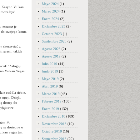
Mayo 2024
(1)
e. Kasyno Vulkan
Marzo 2024
(1)
y może być
Enero 2024
(2)
Diciembre 2023
(2)
a, możesz je
p do swojego konta
Octubre 2023
(1)
Septiembre 2023
(2)
y skorzystać z
Agosto 2023
(2)
h grach, takich
Agosto 2019
(2)
Julio 2019
(44)
zycisk “Zaloguj
yno Vulkan Vegas.
Junio 2019
(1)
Mayo 2019
(2)
Abril 2019
(6)
ie coś dla siebie.
Marzo 2019
(43)
 opcji. Dzięki
Febrero 2019
(138)
ą dostęp do
wyjątkowe
Enero 2019
(132)
Diciembre 2018
(189)
gas. Po
Noviembre 2018
(19)
ry są dostępne w
Octubre 2018
(16)
lkan vegas jest
Septiembre 2018
(29)