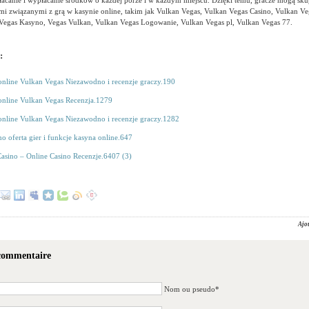
łacanie i wypłacanie środków o każdej porze i w każdym miejscu. Dzięki temu, gracze mogą skupi
ami związanymi z grą w kasynie online, takim jak Vulkan Vegas, Vulkan Vegas Casino, Vulkan V
Vegas Kasyno, Vegas Vulkan, Vulkan Vegas Logowanie, Vulkan Vegas pl, Vulkan Vegas 77.
:
nline Vulkan Vegas Niezawodno i recenzje graczy.190
nline Vulkan Vegas Recenzja.1279
nline Vulkan Vegas Niezawodno i recenzje graczy.1282
o oferta gier i funkcje kasyna online.647
sino – Online Casino Recenzje.6407 (3)
Ajo
 commentaire
Nom ou pseudo*