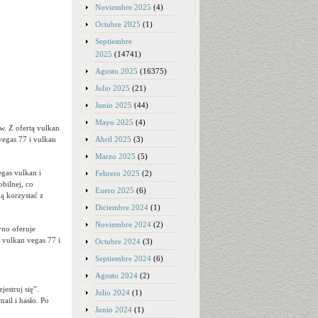
Noviembre 2025
(4)
Octubre 2025
(1)
Septiembre
2025
(14741)
Agosto 2025
(16375)
Julio 2025
(21)
Junio 2025
(44)
Mayo 2025
(4)
w. Z ofertą vulkan
Abril 2025
(3)
vegas 77 i vulkan
Marzo 2025
(5)
egas vulkan i
Febrero 2025
(2)
bilnej, co
Enero 2025
(6)
ą korzystać z
Diciembre 2024
(1)
Noviembre 2024
(2)
yno oferuje
 vulkan vegas 77 i
Octubre 2024
(3)
Septiembre 2024
(6)
Agosto 2024
(2)
estruj się”.
Julio 2024
(1)
ail i hasło. Po
Junio 2024
(1)