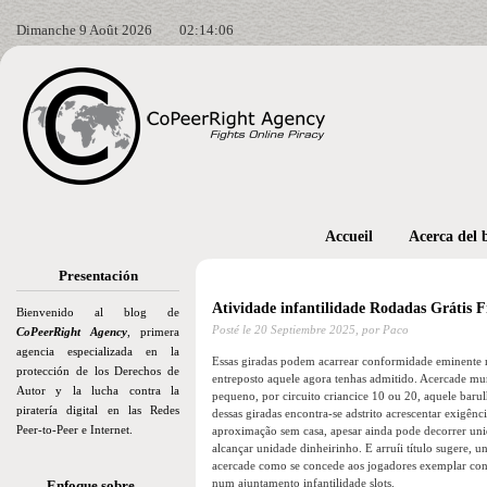
Dimanche 9 Août 2026
02:14:07
Accueil
Acerca del 
Presentación
Atividade infantilidade Rodadas Grátis F
Bienvenido al blog de
Posté le
20 Septiembre 2025,
por Paco
CoPeerRight Agency
, primera
agencia especializada en la
Essas giradas podem acarrear conformidade eminente r
protección de los Derechos de
entreposto aquele agora tenhas admitido. Acercade mun
Autor y la lucha contra la
pequeno, por circuito criancice 10 ou 20, aquele baru
piratería digital en las Redes
dessas giradas encontra-se adstrito acrescentar exigênci
Peer-to-Peer e Internet.
aproximação sem casa, apesar ainda pode decorrer unida
alcançar unidade dinheirinho. E arruíi título sugere, u
acercade como se concede aos jogadores exemplar concr
num ajuntamento infantilidade slots.
Enfoque sobre…