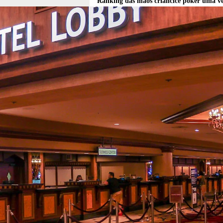
Ranking das mãos criancice poker uma ve