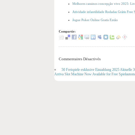
Melhores cassinos concepção vivo 2025: Liv
Atividade infantilidade Rodadas Grátis Free
Jogue Poker Online Gratis Então
Compartir:
Commentaires Désactivés
«
50 Freispiele exklusive Einzahlung 2025 Aktuelle 3
Arriva Slot Machine Now Available for Free Spielautoma