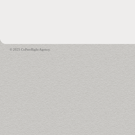
© 2025 CoPeerRight Agency.