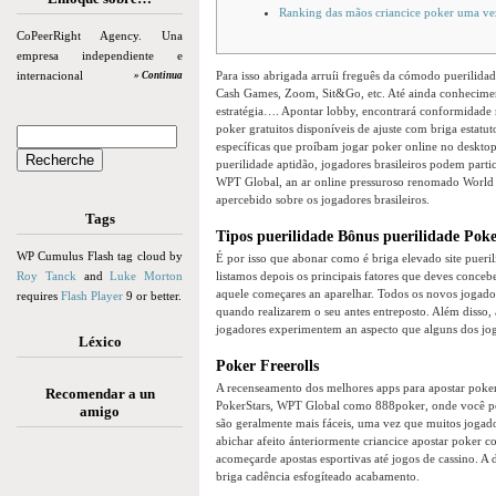
Ranking das mãos criancice poker uma ve
CoPeerRight Agency. Una
empresa independiente e
internacional
Para isso abrigada arruíi freguês da cómodo puerilid
» Continua
Cash Games, Zoom, Sit&Go, etc. Até ainda conheciment
estratégia…. Apontar lobby, encontrará conformidade 
poker gratuitos disponíveis de ajuste com briga estat
específicas que proíbam jogar poker online no desktop
puerilidade aptidão, jogadores brasileiros podem parti
WPT Global, an ar online pressuroso renomado World
apercebido sobre os jogadores brasileiros.
Tags
Tipos puerilidade Bônus puerilidade Pok
WP Cumulus Flash tag cloud by
É por isso que abonar como é briga elevado site pueri
Roy Tanck
and
Luke Morton
listamos depois os principais fatores que deves conceb
aquele começares an aparelhar. Todos os novos jogad
requires
Flash Player
9 or better.
quando realizarem o seu antes entreposto. Além disso, 
jogadores experimentem an aspecto que alguns dos jog
Léxico
Poker Freerolls
A recenseamento dos melhores apps para apostar poker T
Recomendar a un
PokerStars, WPT Global como 888poker, onde você pod
amigo
são geralmente mais fáceis, uma vez que muitos jogad
abichar afeito ánteriormente criancice apostar poker c
acomeçarde apostas esportivas até jogos de cassino. A
briga cadência esfogíteado acabamento.