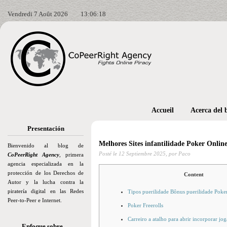
Vendredi 7 Août 2026
13:06:19
Accueil
Acerca del 
Presentación
Melhores Sites infantilidade Poker Onli
Bienvenido al blog de
Posté le
12 Septiembre 2025,
por Paco
CoPeerRight Agency
, primera
agencia especializada en la
protección de los Derechos de
Content
Autor y la lucha contra la
piratería digital en las Redes
Tipos puerilidade Bônus puerilidade Poke
Peer-to-Peer e Internet.
Poker Freerolls
Carreiro a atalho para abrir incorporar jo
Enfoque sobre…