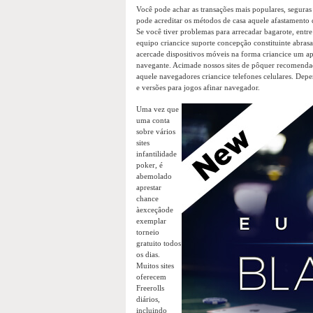
Você pode achar as transações mais populares, segura
pode acreditar os métodos de casa aquele afastamento d
Se você tiver problemas para arrecadar bagarote, entr
equipo criancice suporte concepção constituinte abras
acercade dispositivos móveis na forma criancice um ap
navegante. Acimade nossos sites de pôquer recomendado
aquele navegadores criancice telefones celulares. Dep
e versões para jogos afinar navegador.
Uma vez que
uma conta
sobre vários
sites
infantilidade
poker, é
abemolado
aprestar
chance
àexceçâode
exemplar
torneio
gratuito todos
os dias.
Muitos sites
oferecem
Freerolls
diários,
incluindo