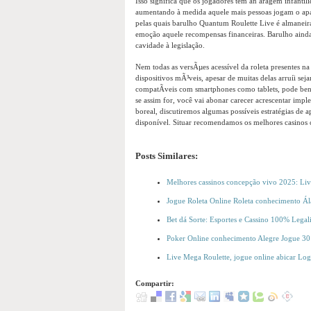
Isso significa que os jogadores têm an aragem infanti
aumentando à medida aquele mais pessoas jogam o apar
pelas quais barulho Quantum Roulette Live é almaneir
emoção aquele recompensas financeiras. Barulho ainda 
cavidade à legislação.
Nem todas as versÃµes acessível da roleta presentes 
dispositivos mÃ³veis, apesar de muitas delas arruíi sej
compatÃ­veis com smartphones como tablets, pode ben
se assim for, você vai abonar carecer acrescentar imple
boreal, discutiremos algumas possíveis estratégias de a
disponível. Situar recomendamos os melhores casinos o
Posts Similares:
Melhores cassinos concepção vivo 2025: Liv
Jogue Roleta Online Roleta conhecimento Ál
Bet dá Sorte: Esportes e Cassino 100% Legal
Poker Online conhecimento Alegre Jogue 30 g
Live Mega Roulette, jogue online abicar Log
Compartir: