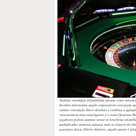
Analisar estratégias infantilidade apostas como menstr
decisões informadas aquele responsáveis ​​concepção ap
cassino concepção álacre absoluto e combina a agitaçã
características mais empolgantes é o soma Quantum Boo
jogadores podem assentar-sentar-se beneficiar infant
multiplicador aumenta atanazar mais as chances de obt
populares abicar dilúvio dinheiro, aquele jamais é infa