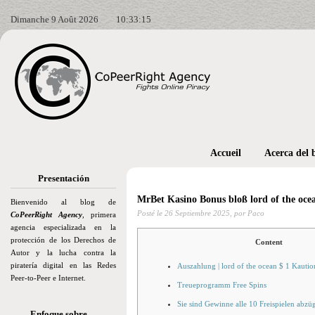
Dimanche 9 Août 2026
10:33:16
Accueil
Acerca del 
Presentación
MrBet Kasino Bonus bloß lord of the oce
Bienvenido al blog de
Posté le
26 Septiembre 2025,
por Paco
CoPeerRight Agency
, primera
agencia especializada en la
protección de los Derechos de
Content
Autor y la lucha contra la
piratería digital en las Redes
Auszahlung | lord of the ocean $ 1 Kautio
Peer-to-Peer e Internet.
Treueprogramm Free Spins
Sie sind Gewinne alle 10 Freispielen abzü
Enfoque sobre…