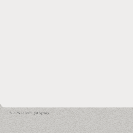
© 2025 CoPeerRight Agency.