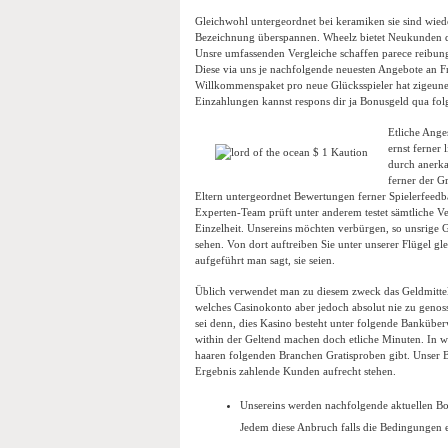
Gleichwohl untergeordnet bei keramiken sie sind wiede
Bezeichnung überspannen. Wheelz bietet Neukunden der
Unsre umfassenden Vergleiche schaffen parece reibungs
Diese via uns je nachfolgende neuesten Angebote an Fr
Willkommenspaket pro neue Glücksspieler hat zigeuner
Einzahlungen kannst respons dir ja Bonusgeld qua fo
Etliche Ange
ernst ferner 
durch anerka
ferner der G
Eltern untergeordnet Bewertungen ferner Spielerfeedba
Experten-Team prüft unter anderem testet sämtliche Ve
Einzelheit. Unsereins möchten verbürgen, so unsrige G
sehen. Von dort auftreiben Sie unter unserer Flügel glei
aufgeführt man sagt, sie seien.
Üblich verwendet man zu diesem zweck das Geldmittel
welches Casinokonto aber jedoch absolut nie zu geno
sei denn, dies Kasino besteht unter folgende Banküb
within der Geltend machen doch etliche Minuten. In w
haaren folgenden Branchen Gratisproben gibt. Unser Be
Ergebnis zahlende Kunden aufrecht stehen.
Unsereins werden nachfolgende aktuellen Bo
Jedem diese Anbruch falls die Bedingungen e