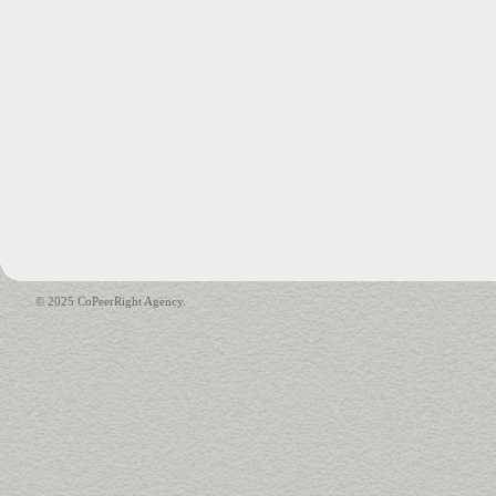
© 2025 CoPeerRight Agency.