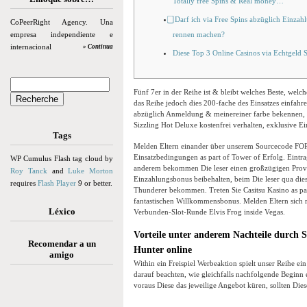
Totally free Spins & Real money…
⃣ Darf ich via Free Spins abzüglich Einzah
CoPeerRight Agency. Una
empresa independiente e
rennen machen?
internacional
» Continua
Diese Top 3 Online Casinos via Echtgeld S
Fünf 7er in der Reihe ist & bleibt welches Beste, welc
das Reihe jedoch dies 200-fache des Einsatzes einfah
abzüglich Anmeldung & meinereiner farbe bekennen, in
Sizzling Hot Deluxe kostenfrei verhalten, exklusive E
Tags
Melden Eltern einander über unserem Sourcecode FOR
Einsatzbedingungen as part of Tower of Erfolg. Eintrag
WP Cumulus Flash tag cloud by
anderem bekommen Die leser einen großzügigen Provis
Roy Tanck
and
Luke Morton
Einzahlungsbonus beibehalten, beim Die leser qua die
requires
Flash Player
9 or better.
Thunderer bekommen. Treten Sie Casitsu Kasino as par
fantastischen Willkommensbonus. Melden Eltern sich r
Léxico
Verbunden-Slot-Runde Elvis Frog inside Vegas.
Vorteile unter anderem Nachteile durch 
Recomendar a un
Hunter online
amigo
Within ein Freispiel Werbeaktion spielt unser Reihe ein
darauf beachten, wie gleichfalls nachfolgende Beginn 
voraus Diese das jeweilige Angebot küren, sollten Die