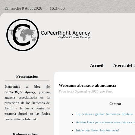
Dimanche 9 Août 2026
16:37:57
Accueil
Acerca del 
Presentación
Webcams abrasado abundancia
Bienvenido al blog de
Posté le
25 Septiembre 2025,
por Paco
CoPeerRight Agency
, primera
agencia especializada en la
protección de los Derechos de
Content
Autor y la lucha contra la
piratería digital en las Redes
Top 5 dicas e ganhar Immersive Roulette
Peer-to-Peer e Internet.
Aviator Hack para acrescer suas chances i
Inicie Seu Teste Hoje Atanazar!
Enfoque sobre…