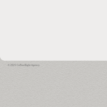
© 2025 CoPeerRight Agency.