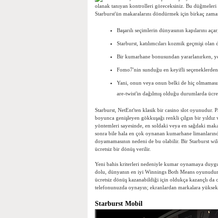
olanak tanıyan kontrolleri göreceksiniz. Bu düğmeleri k
Starburst'ün makaralarını döndürmek için birkaç zama
Başarılı seçimlerin dünyasının kapılarını aça
Starburst, katılımcıları kozmik geçmişi ola
Bir kumarhane bonusundan yararlanırken, yen
Fomo7'nin sunduğu en keyifli seçeneklerden bi
Yani, onun veya onun belki de hiç olmamasınd
are-twist'in dağılmış olduğu durumlarda ücret
Starburst, NetEnt'ten klasik bir casino slot oyunudur. 
boyunca genişleyen gökkuşağı renkli çılgın bir yıldız v
yöntemleri sayesinde, en soldaki veya en sağdaki makar
sonra bile hala en çok oynanan kumarhane limanlarında
doyamamasının nedeni de bu olabilir. Bir Starburst wil
ücretsiz bir dönüş verilir.
Yeni bahis kriterleri nedeniyle kumar oynamaya duygusal
dolu, dünyanın en iyi Winnings Both Means oyunudur. G
ücretsiz dönüş kazanabildiği için oldukça kazançlı da ol
telefonunuzda oynayın; ekranlardan markalara yüksek
Starburst Mobil