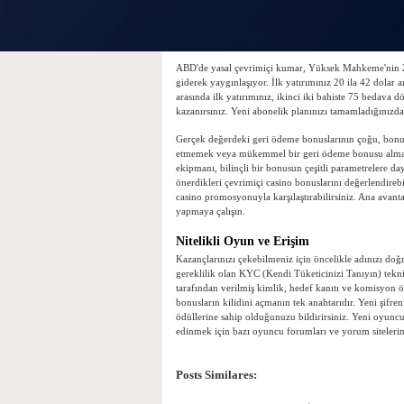
ABD'de yasal çevrimiçi kumar, Yüksek Mahkeme'nin 20
giderek yaygınlaşıyor. İlk yatırımınız 20 ila 42 dolar 
arasında ilk yatırımınız, ikinci iki bahiste 75 bedava 
kazanırsınız. Yeni abonelik planınızı tamamladığınızda,
Gerçek değerdeki geri ödeme bonuslarının çoğu, bonussu
etmemek veya mükemmel bir geri ödeme bonusu almamak
ekipmanı, bilinçli bir bonusun çeşitli parametrelere da
önerdikleri çevrimiçi casino bonuslarını değerlendirebil
casino promosyonuyla karşılaştırabilirsiniz. Ana avant
yapmaya çalışın.
Nitelikli Oyun ve Erişim
Kazançlarınızı çekebilmeniz için öncelikle adınızı doğ
gereklilik olan KYC (Kendi Tüketicinizi Tanıyın) teknikl
tarafından verilmiş kimlik, hedef kanıtı ve komisyon ö
bonusların kilidini açmanın tek anahtarıdır. Yeni şifre
ödüllerine sahip olduğunuzu bildirirsiniz. Yeni oyuncul
edinmek için bazı oyuncu forumları ve yorum sitelerini
Posts Similares: