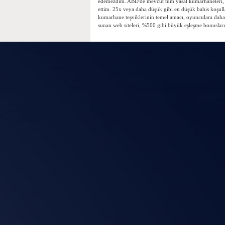
edemezdim. ABD'de mevcut tüm yasal kumarhaneleri, bi
ettim. 25x veya daha düşük gibi en düşük bahis koşulla
kumarhane teşviklerinin temel amacı, oyunculara daha
sunan web siteleri, %500 gibi büyük eşleşme bonusları