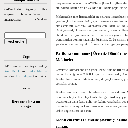
meyve sunucularının ve AWP'lerin (Onurlu Eğlenceler)
altı ödeme hattına ve kolay bir nakit bahis çeşitliliğine 
CoPeerRight Agency. Una
empresa independiente e
Muhtemelen tüm listemizdeki en belirgin kumarhane keşf
internacional
» Continua
çevrimiçi poker sitesi değil, aynı zamanda yerel kumarh
ekosisteminin yanı sıra PokerStars, canlı krupiyeli pok
türlü çevrimiçi kumarhane oyununa erişim sunar. Ücret
atmak yerine oyun süresini artırır ve uzun oyun sürele
dönüşlerden cömert kazançlar biriktirir. Çoğu zaman, 
gereksinimlerine bağlıdır. Ücretsiz slotlar, gerçek para
Parikara com home | Ücretsiz Döndürme Teş
Tags
Makineleri
WP Cumulus Flash tag cloud by
Çevrimiçi kumarhanelerin çoğu, genellikle belirli bir d
Roy Tanck
and
Luke Morton
neden daha eğlenceli? Belirli oyunların nasıl çalıştığın
requires
Flash Player
9 or better.
Bunları her zaman dikkate almak, ihtiyaçlarınıza uygun
cevaplar ortada.
Léxico
Bunlar Immortal Love, Thunderstruck II ve Rainbow W
oranına sahiptir. ReelPlay tarafından geliştirilen yepye
Recomendar a un
pozisyonda daha fazla galibiyet kalmayana kadar devam
amigo
olanak tanır ve oynarken oluşmasını beklemek yerine, an
lütfen seçeneklere göz atın.
Mobil cihazınıza ücretsiz çevrimiçi casi
zaman.