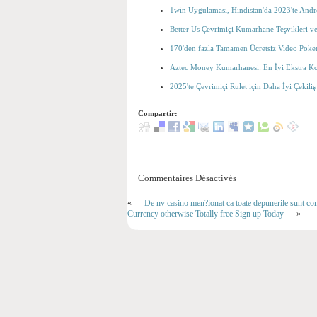
1win Uygulaması, Hindistan'da 2023'te Andro
Better Us Çevrimiçi Kumarhane Teşvikleri 
170'den fazla Tamamen Ücretsiz Video Poke
Aztec Money Kumarhanesi: En İyi Ekstra Kod
2025'te Çevrimiçi Rulet için Daha İyi Çekili
Compartir:
Commentaires Désactivés
«
De nv casino men?ionat ca toate depunerile sunt 
Currency otherwise Totally free Sign up Today
»