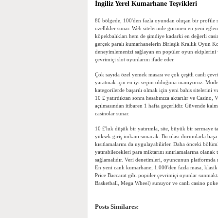
İngiliz Yerel Kumarhane Teşvikleri
80 bölgede, 100'den fazla oyundan oluşan bir profile s
özellikler sunar. Web sitelerinde görünen en yeni eğle
köpekbalıkları hem de şimdiye kadarki en değerli casi
gerçek paralı kumarhanelerin Birleşik Krallık Oyun Ko
deneyimlemenizi sağlayan en popüler oyun ekiplerini 
çevrimiçi slot oyunlarını ifade eder.
Çok sayıda özel yemek masası ve çok çeşitli canlı çev
yaratmak için en iyi seçim olduğuna inanıyoruz. Moder
kategorilerde başarılı olmak için yeni bahis sitelerin
10 £ yatırdıktan sonra hesabınıza aktarılır ve Casino, 
açılmasından itibaren 1 hafta geçerlidir. Güvende kal
casinolar sunar.
10 £'luk düşük bir yatırımla, site, büyük bir sermaye t
yüksek giriş imkanı sunacak. Bu olası durumlarla başa
kısıtlamalarını da uygulayabilirler. Daha önceki bölümle
yatırabilecekleri para miktarını sınırlamalarına olanak t
sağlamalıdır. Veri denetimleri, oyuncunun platformda 
En yeni canlı kumarhane, 1.000'den fazla masa, klasik
Price Baccarat gibi popüler çevrimiçi oyunlar sunmakta
Basketball, Mega Wheel) sunuyor ve canlı casino pokeri
Posts Similares: