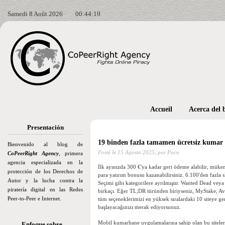
Samedi 8 Août 2026
00:44:20
Accueil
Acerca del 
Presentación
19 binden fazla tamamen ücretsiz kumar 
Bienvenido al blog de
Posté le
15 Agosto 2025,
por Paco
CoPeerRight Agency
, primera
agencia especializada en la
İlk ayınızda 300 €'ya kadar geri ödeme alabilir, mük
protección de los Derechos de
para yatırım bonusu kazanabilirsiniz. 6.100'den fazla s
Autor y la lucha contra la
Seçimi gibi kategorilere ayrılmıştır. Wanted Dead veya
piratería digital en las Redes
birkaçı.
Eğer TL;DR türünden biriyseniz, MyStake, Avrup
Peer-to-Peer e Internet.
tüm seçeneklerimizi en yüksek sıralardaki 10 siteye gen
başlayacağınızı merak ediyorsunuz.
Mobil kumarhane uygulamalarına sahip olan bu siteler, y
Enfoque sobre…