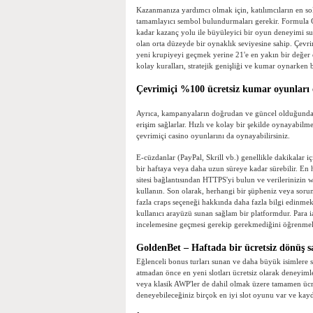
Kazanmanıza yardımcı olmak için, katılımcıların en s
tamamlayıcı sembol bulundurmaları gerekir. Formula G
kadar kazanç yolu ile büyüleyici bir oyun deneyimi su
olan orta düzeyde bir oynaklık seviyesine sahip. Çevrim
yeni krupiyeyi geçmek yerine 21'e en yakın bir değer e
kolay kuralları, stratejik genişliği ve kumar oynarken 
Çevrimiçi %100 ücretsiz kumar oyunları 
Ayrıca, kampanyaların doğrudan ve güncel olduğundan
erişim sağlarlar. Hızlı ve kolay bir şekilde oynayabil
çevrimiçi casino oyunlarını da oynayabilirsiniz.
E-cüzdanlar (PayPal, Skrill vb.) genellikle dakikalar iç
bir haftaya veya daha uzun süreye kadar sürebilir. En
sitesi bağlantısından HTTPS'yi bulun ve verilerinizin w
kullanın. Son olarak, herhangi bir şüpheniz veya sor
fazla craps seçeneği hakkında daha fazla bilgi edinmek
kullanıcı arayüzü sunan sağlam bir platformdur. Para i
incelemesine geçmesi gerekip gerekmediğini öğrenmek
GoldenBet – Haftada bir ücretsiz dönüş sa
Eğlenceli bonus turları sunan ve daha büyük isimlere sa
atmadan önce en yeni slotları ücretsiz olarak deneyimle
veya klasik AWP'ler de dahil olmak üzere tamamen ücret
deneyebileceğiniz birçok en iyi slot oyunu var ve kay