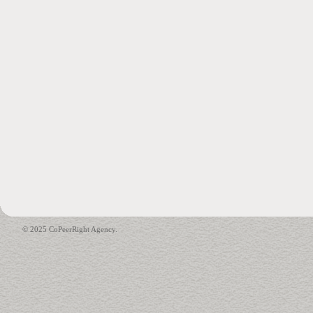
© 2025 CoPeerRight Agency.