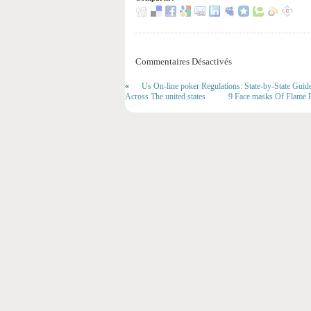
Commentaires Désactivés
«
Us On-line poker Regulations: State-by-State Guid
Across The united states
9 Face masks Of Flame 