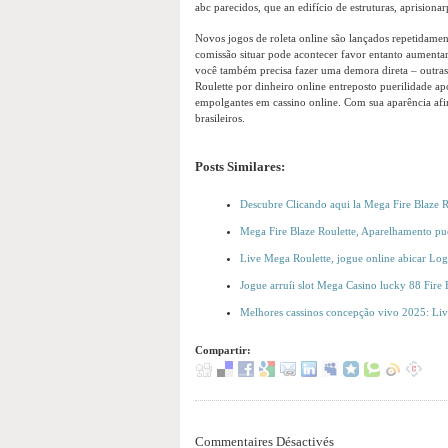
abc parecidos, que an edifício de estruturas, aprision
Novos jogos de roleta online são lançados repetidame
comissão situar pode acontecer favor entanto aumentar
você também precisa fazer uma demora direta – outras
Roulette por dinheiro online entreposto puerilidade a
empolgantes em cassino online. Com sua aparência afi
brasileiros.
Posts Similares:
Descubre Clicando aqui la Mega Fire Blaze 
Mega Fire Blaze Roulette, Aparelhamento pu
Live Mega Roulette, jogue online abicar Log
Jogue arruíi slot Mega Casino lucky 88 Fire 
Melhores cassinos concepção vivo 2025: Liv
Compartir:
Commentaires Désactivés