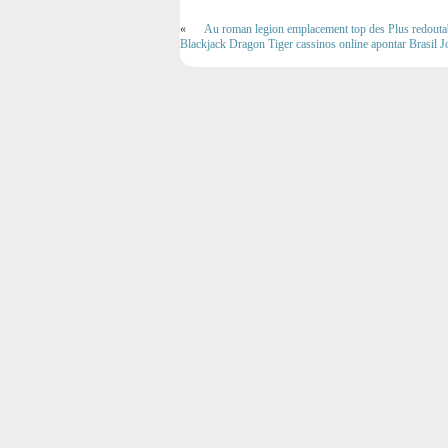
«
Au roman legion emplacement top des Plus redoutab
Blackjack Dragon Tiger cassinos online apontar Brasil 