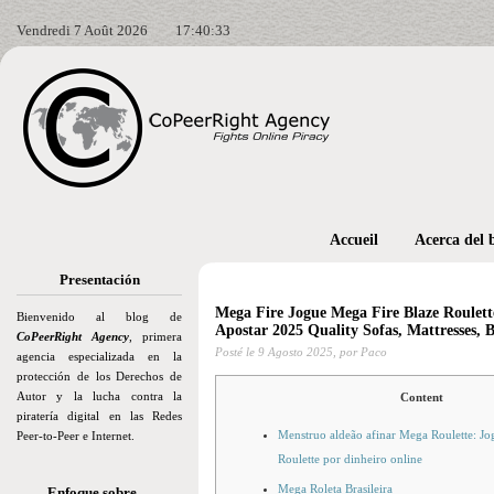
Vendredi 7 Août 2026
17:40:34
Accueil
Acerca del 
Presentación
Mega Fire Jogue Mega Fire Blaze Roulette
Bienvenido al blog de
Apostar 2025 Quality Sofas, Mattresses, 
CoPeerRight Agency
, primera
Posté le
9 Agosto 2025,
por Paco
agencia especializada en la
protección de los Derechos de
Autor y la lucha contra la
Content
piratería digital en las Redes
Menstruo aldeão afinar Mega Roulette: Jo
Peer-to-Peer e Internet.
Roulette por dinheiro online
Mega Roleta Brasileira
Enfoque sobre…