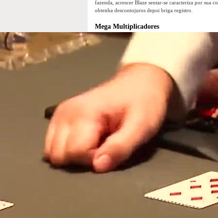
fazenda, acrescer Blaze sentar-se caracteriza por su
obtenha descontojuros depoi briga registro.
Mega Multiplicadores