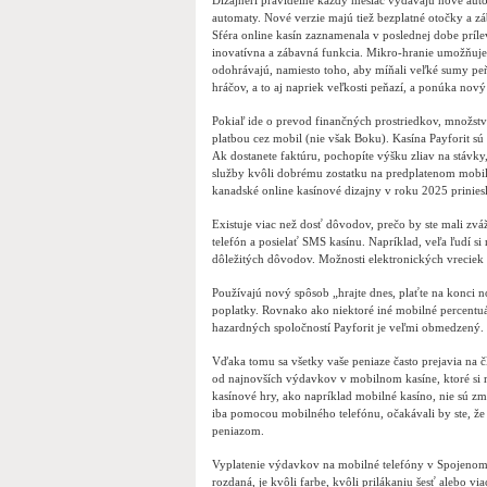
Dizajnéri pravidelne každý mesiac vydávajú nové autom
automaty. Nové verzie majú tiež bezplatné otočky a zá
Sféra online kasín zaznamenala v poslednej dobe príl
inovatívna a zábavná funkcia. Mikro-hranie umožňuje 
odohrávajú, namiesto toho, aby míňali veľké sumy peň
hráčov, a to aj napriek veľkosti peňazí, a ponúka nový
Pokiaľ ide o prevod finančných prostriedkov, množst
platbou cez mobil (nie však Boku). Kasína Payforit sú
Ak dostanete faktúru, pochopíte výšku zliav na stávky, 
služby kvôli dobrému zostatku na predplatenom mobil
kanadské online kasínové dizajny v roku 2025 prinies
Existuje viac než dosť dôvodov, prečo by ste mali zvá
telefón a posielať SMS kasínu. Napríklad, veľa ľudí s
dôležitých dôvodov. Možnosti elektronických vreciek (a
Používajú nový spôsob „hrajte dnes, plaťte na konci n
poplatky. Rovnako ako niektoré iné mobilné percentuál
hazardných spoločností Payforit je veľmi obmedzený.
Vďaka tomu sa všetky vaše peniaze často prejavia na čl
od najnovších výdavkov v mobilnom kasíne, ktoré si m
kasínové hry, ako napríklad mobilné kasíno, nie sú 
iba pomocou mobilného telefónu, očakávali by ste, ž
peniazom.
Vyplatenie výdavkov na mobilné telefóny v Spojenom k
rozdaná, je kvôli farbe, kvôli prilákaniu šesť alebo 