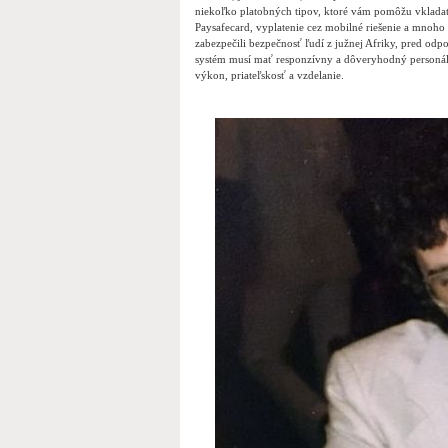
niekoľko platobných tipov, ktoré vám pomôžu vkladať 
Paysafecard, vyplatenie cez mobilné riešenie a mnoho
zabezpečili bezpečnosť ľudí z južnej Afriky, pred o
systém musí mať responzívny a dôveryhodný personál
výkon, priateľskosť a vzdelanie.