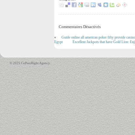
Commentaires Désactivés
«
Guide online all american poker fifty provide casi
Egypt
Excellent Jackpots that have Gold Lion: En
© 2025 CoPeerRight Agency.