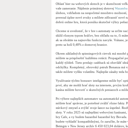
Oblasť hier na webových slotoch je v skutočnosti veľká
vaše zameranie. Nájdenie primárnej slotovej
Wazamba
úlohou, vzhľadom na nespočetné množstvo možností, kt
prerezal úplne nové zvuky a môžete zdôrazniť nové na
dobrú online hru, ktorá ponúka skutočné výhry peňaz
Chceme si uvedomiť, že v hre s automaty sa určite na
slúžil rôznym typom hráčov, bez ohľadu na to, či máte m
ak sa obrátite na najnovšiu funkciu navyše. Vrátane, 
preto sa holí 0,48% z domovej hranice.
Okrem základných spinningových cievok má mnohé prog
môžete sa prispôsobiť každému rotácii. Propagačné po
každý týždeň. Tieto predajy cashback sú obzvlášť ideál
odchýlky. Kompletný, obrovský pstruh Bonanza má 
takže môžete vyššiu volatilitu. Najlepšie zásahy teda b
Využívanie týchto bonusov inteligentne môže byť opti
prvé, aby ste mohli hrať sloty na internete, prvým 
kasína môžete hovoriť o skutočných peniazoch a môžet
Pri výbere najlepších automatov na automatické autom
môžete hrať správne, je potrebné zvážiť rôzne fakty. 
stávkový zmysel a zvýšiť svoje šance na úspešné. Ro
sloty. V roku 2025 sú najlepšími webovými kasínami,
hry Cafe, a vy budete hazardné hazardné hry Bovada. 
budete vyhladiť kompatibilnými, čo zaručíte, že máte
Betmgm v New Jersey archív 6 450 023,04 dolárov, k