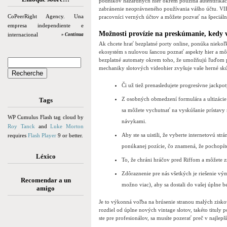
podnikov hazardných hier okrem použitia autentifiká
zabránenie neoprávneného používania vášho účtu. VIP
CoPeerRight Agency. Una
pracovníci verných účtov a môžete pozvať na špeciálne
empresa independiente e
Možnosti provízie na preskúmanie, kedy 
internacional
» Continua
Ak chcete hrať bezplatné porty online, ponúka nieko
ekosystém s nulovou šancou poznať aspekty hier a mô
bezplatné automaty okrem toho, že umožňujú ľuďom
mechaniky slotových videohier zvyšuje vaše herné skú
Či už tiež prenasledujete progresívne jackpot
Z osobných obmedzení formulára a ultizáci
Tags
sa môžete vychutnať na vyskúšanie prístavy 
WP Cumulus Flash tag cloud by
návykami.
Roy Tanck
and
Luke Morton
Aby ste sa uistili, že vyberte internetovú s
requires
Flash Player
9 or better.
ponúkanej pozície, čo znamená, že pochopíte,
Léxico
To, že chráni hráčov pred Riffom a môžete z
Zdôraznenie pre nás všetkých je riešenie 
Recomendar a un
možno viac), aby sa dostali do vašej úplne b
amigo
Je to výkonná voľba na brúsenie stranou malých zisk
rozdiel od úplne nových vintage slotov, takéto tituly
ste pre profesionálov, sa musíte pozerať preč v najlepš