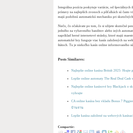
Integrálna pozícia poskytuje variácie, od špeciálnych
prístavy na najlepších zvonoch a píšťalkách sú často vi
majú podobnú automatickú mechaniku pri skutočných h
Niečo, čo očakávate po tom, čo si užijete skutočné pen
jedného na vybaveného banditov alebo iných automato
napríklad herné internetové stránky, ktoré majú maest
automatické hry funguje viac kasín založených na webo
štátoch. Tu je niekoľko kasín online informovaného sú
Posts Similares:
Najlepšie online kasína British 2025: Hrajte
Lepšie online automaty The Real Deal Cash 
Najlepšie online kasínové hry Blackjack o sk
vyhrajte
CA online kasína bez vkladu Bonus 7 Piggie
บ้านจาน
Lepšie kasína založené na webových kasína
Compartir: