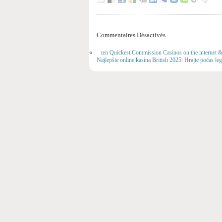
Commentaires Désactivés
«
ten Quickest Commission Casinos on the internet &
Najlepšie online kasína British 2025: Hrajte počas l