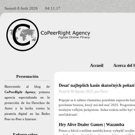
Samedi 8 Août 2026
04:11:19
Accueil
Acerca del 
Presentación
Desať najlepších kasín skutočných peňazí
Bienvenido al blog de
Posté le
30 Agosto 2025,
por Paco
CoPeerRight Agency
, primera
agencia especializada en la
Pripojte sa k nášmu vlastnému potrebám najnovšie kasí
protección de los Derechos de
privítanie bonusu, ktorý má tiež mať 2025. Progresí
Autor y la lucha contra la
možným veľkým jackpotom.
Jedna rotácia môže byť 
piratería digital en las Redes
neočakávané.
Peer-to-Peer e Internet.
Hry Alive Dealer Games | Wazamba
Prínos z lekcií a môžete metóda kurzy vylepšiť svojím
Enfoque sobre…