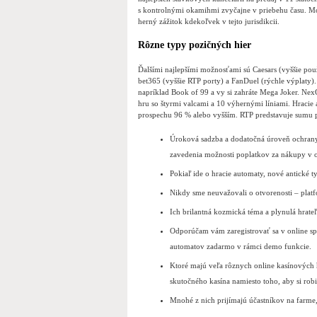
s kontrolnými okamihmi zvyčajne v priebehu času. M
herný zážitok kdekoľvek v tejto jurisdikcii.
Rôzne typy pozičných hier
Ďalšími najlepšími možnosťami sú Caesars (vyššie pou
bet365 (vyššie RTP porty) a FanDuel (rýchle výplaty).
napríklad Book of 99 a vy si zahráte Mega Joker. Ne
hru so štyrmi valcami a 10 výhernými líniami. Hraci
prospechu 96 % alebo vyšším. RTP predstavuje sumu pe
Úroková sadzba a dodatočná úroveň ochrany,
zavedenia možnosti poplatkov za nákupy v o
Pokiaľ ide o hracie automaty, nové antické t
Nikdy sme neuvažovali o otvorenosti – plat
Ich brilantná kozmická téma a plynulá hrat
Odporúčam vám zaregistrovať sa v online sp
automatov zadarmo v rámci demo funkcie.
Ktoré majú veľa rôznych online kasínových
skutočného kasína namiesto toho, aby si rob
Mnohé z nich prijímajú účastníkov na farme