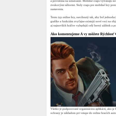
a povolenia na uznávanie. Mobilné craps vytvárajú n
zvukovými súbormi. Stoly craps pre mobilné hry pon
nastavenia.
Tento typ online hry, navrhnutý tak, aby bol jednoduc
grafike a funkciám zvyčajne existujú nové veci na o
aj najnovších hráčov vylepšujú celý herný zážitok a 
Ako komentujeme A vy môžete Rýchlosť O
Všetko je podporované organizáciou aplikácií, ako je
ochrany je základom pri vstupe do online hracích autom