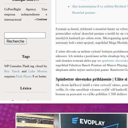
Ako komentujeme A vy môžete Rýchlosť O
CoPeerRight Agency. Una
Skutočné peniaze
empresa independiente e
internacional
» Continua
Existujú aj denné, týždenné a mesačné limity na výbery,
potenciálne vyhrať skutočné peniaze a mohli by ste s 
mnohých kasínach po celom svete.
Microgaming spusti
automaty boli s nimi spojené, napríklad Mega Moolah,
Z tohto dôvodu sa môžete vyhnúť bežným problémom a
Tags
zákonov. Ich stránka s pozíciami určite obsahuje hry, k
radi domáce zvieratá alebo psy vo
spinbetter slovensko
napríklad Fabulous Ranch Position od Mascot Playing.
WP Cumulus Flash tag cloud by
sliepkami alebo inými rančovými psami. Rainforest Go
Roy Tanck
and
Luke Morton
requires
Flash Player
9 or better.
Spinbetter slovensko prihlásenie | Užite
Ak chcete špičkový imidž a viete vytvoriť rámec, pot
Léxico
vyššie, čo vám umožňuje výrazne zvýšiť váš bankroll
bonusu za pozvanie vo výške približne 1 500 dolárov 
Recomendar a un
amigo