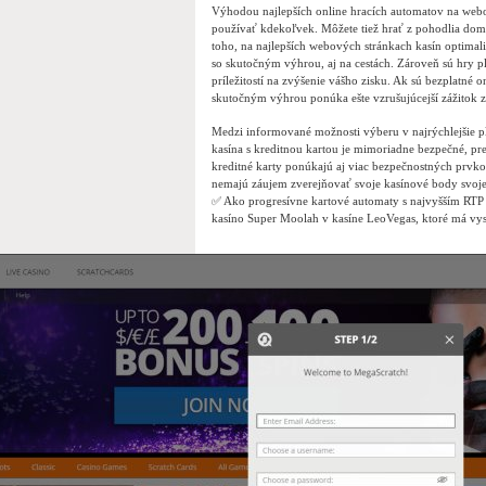
Výhodou najlepších online hracích automatov na webo
používať kdekoľvek. Môžete tiež hrať z pohodlia domo
toho, na najlepších webových stránkach kasín optimal
so skutočným výhrou, aj na cestách. Zároveň sú hry pl
príležitostí na zvýšenie vášho zisku. Ak sú bezplatné 
skutočným výhrou ponúka ešte vzrušujúcejší zážitok 
Medzi informované možnosti výberu v najrýchlejšie pl
kasína s kreditnou kartou je mimoriadne bezpečné, p
kreditné karty ponúkajú aj viac bezpečnostných prvko
nemajú záujem zverejňovať svoje kasínové body svojej 
✅ Ako progresívne kartové automaty s najvyšším RTP –
kasíno Super Moolah v kasíne LeoVegas, ktoré má vy