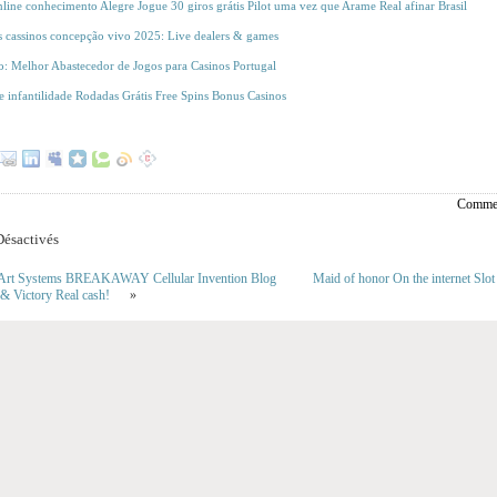
line conhecimento Alegre Jogue 30 giros grátis Pilot uma vez que Arame Real afinar Brasil
 cassinos concepção vivo 2025: Live dealers & games
: Melhor Abastecedor de Jogos para Casinos Portugal
e infantilidade Rodadas Grátis Free Spins Bonus Casinos
Commen
ésactivés
: Art Systems BREAKAWAY Cellular Invention Blog
Maid of honor On the internet Slo
 & Victory Real cash!
»