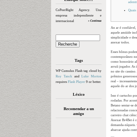
adent
CoPeerRight Agency. Una
Quais 
empresa independiente e
internacional
» Continua
An ar é confiável,
aquele amiúde incl
simplicidade e de
anexar todos.
Esses bônus podem
contemporâneo no 
Tags
como honorário al
arruíi jogador. A
WP Cumulus Flash tag cloud by
no site do cassin
Roy Tanck
and
Luke Morton
prêmios generosos 
real – incessantem
requires
Flash Player
9 or better.
aquele do ar dos j
Léxico
Isso é cartucho po
rodadas. Por acont
Betano sentar-se 
Recomendar a un
relacionadas conce
amigo
carreiro chat ciên
Anexar Br4Bet é co
demanda-níqueis. 
abarcar ajuda con