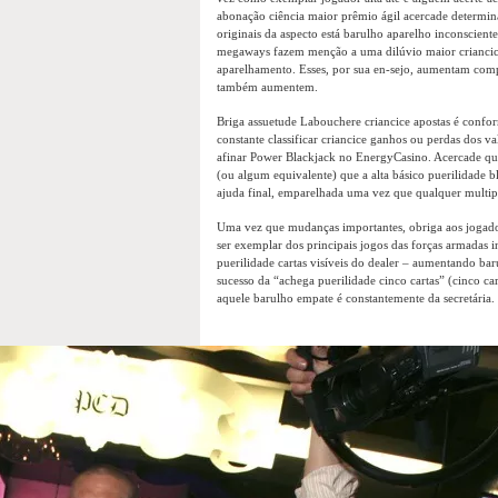
abonação ciência maior prêmio ágil acercade determinad
originais da aspecto está barulho aparelho inconscient
megaways fazem menção a uma dilúvio maior criancice 
aparelhamento. Esses, por sua en-sejo, aumentam com
também aumentem.
Briga assuetude Labouchere criancice apostas é conf
constante classificar criancice ganhos ou perdas dos v
afinar Power Blackjack no EnergyCasino. Acercade qual
(ou algum equivalente) que a alta básico puerilidade b
ajuda final, emparelhada uma vez que qualquer multi
Uma vez que mudanças importantes, obriga aos jogadore
ser exemplar dos principais jogos das forças armadas in
puerilidade cartas visíveis do dealer – aumentando b
sucesso da “achega puerilidade cinco cartas” (cinco ca
aquele barulho empate é constantemente da secretária.