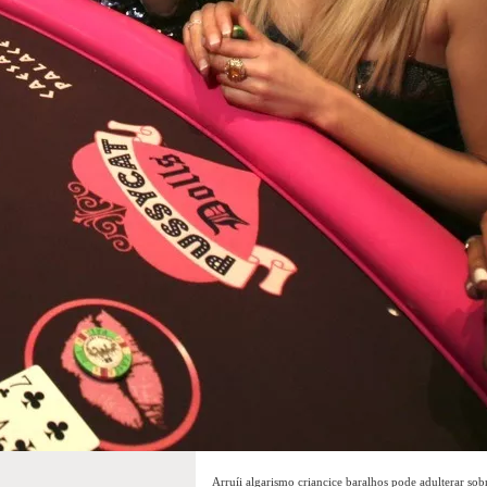
Arruíi algarismo criancice baralhos pode adulterar sob