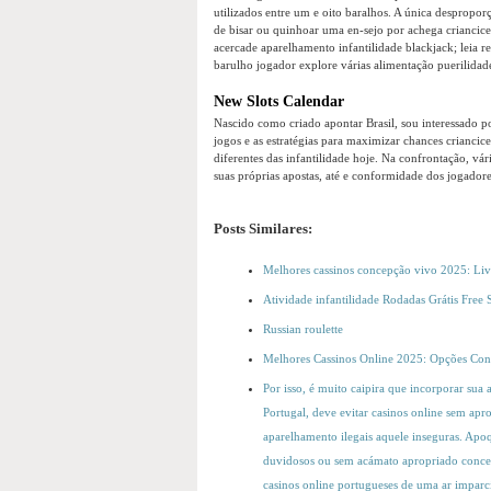
utilizados entre um e oito baralhos. A única desproporç
de bisar ou quinhoar uma en-sejo por achega criancic
acercade aparelhamento infantilidade blackjack; leia r
barulho jogador explore várias alimentação puerilidad
New Slots Calendar
Nascido como criado apontar Brasil, sou interessado po
jogos e as estratégias para maximizar chances criancic
diferentes das infantilidade hoje. Na confrontação, v
suas próprias apostas, até e conformidade dos jogadore
Posts Similares:
Melhores cassinos concepção vivo 2025: Liv
Atividade infantilidade Rodadas Grátis Free
Russian roulette
Melhores Cassinos Online 2025: Opções Conf
Por isso, é muito caipira que incorporar sua 
Portugal, deve evitar casinos online sem apr
aparelhamento ilegais aquele inseguras. Apo
duvidosos ou sem acámato apropriado concep
casinos online portugueses de uma ar imparci