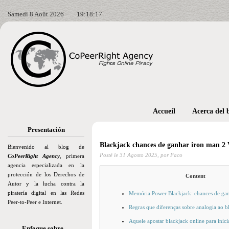
Samedi 8 Août 2026
19:18:18
Accueil
Acerca del 
Presentación
Blackjack chances de ganhar iron man 2 
Bienvenido al blog de
Posté le
31 Agosto 2025,
por Paco
CoPeerRight Agency
, primera
agencia especializada en la
protección de los Derechos de
Content
Autor y la lucha contra la
piratería digital en las Redes
Memória Power Blackjack: chances de ga
Peer-to-Peer e Internet.
Regras que diferenças sobre analogia ao bl
Aquele apostar blackjack online para inici
Enfoque sobre…