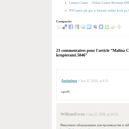
Lemon Casino – Online Casino Recenzje.640
NVCasino jak gra w kasynie online krok po
Compartir:
23 commentaires pour l'article “Malina 
krupierami.5046”
Anónimo
// Jun 22 2026, at 4:51
ogui8r
WilliamExcen
// Jun 22 2026, at 10:52
Вакуумное оборудование для производства и лаб