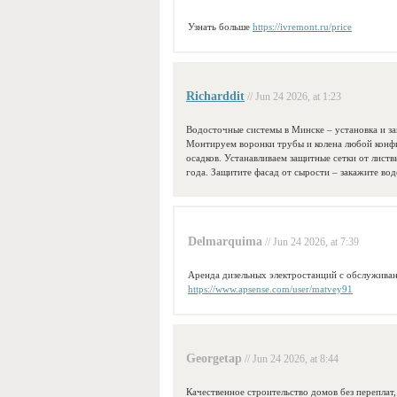
Узнать больше
https://ivremont.ru/price
Richarddit
// Jun 24 2026, at 1:23
Водосточные системы в Минске – установка и з
Монтируем воронки трубы и колена любой конф
осадков. Устанавливаем защитные сетки от лист
года. Защитите фасад от сырости – закажите во
Delmarquima
// Jun 24 2026, at 7:39
Аренда дизельных электростанций с обслуживан
https://www.apsense.com/user/matvey91
Georgetap
// Jun 24 2026, at 8:44
Качественное строительство домов без переплат,