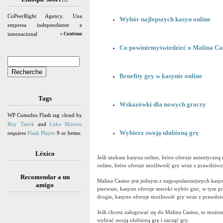
CoPeerRight Agency. Una
Wybór najlepszych kasyn online
empresa independiente e
internacional
» Continua
Co powiniemyświedzieć o Malina Ca
Benefity gry w kasynie online
Tags
Wskazówki dla nowych graczy
WP Cumulus Flash tag cloud by
Roy Tanck
and
Luke Morton
Wybierz swoją ulubioną grę
requires
Flash Player
9 or better.
Léxico
Jeśli szukasz kasyna online, które oferuje autentyczn
online, które oferuje możliwość gry wraz z prawdziwy
Recomendar a un
Malina Casino jest jednym z najpopularniejszych kasy
amigo
pierwsze, kasyno oferuje szeroki wybór gier, w tym po
drugie, kasyno oferuje możliwość gry wraz z prawdzi
Jeśli chcesz zalogować się do Malina Casino, to możesz
wybrać swoją ulubioną grę i zacząć gry.