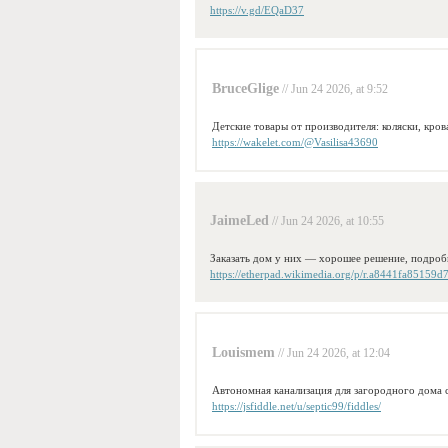
https://v.gd/EQaD37
BruceGlige
// Jun 24 2026, at 9:52
Детские товары от производителя: коляски, кров
https://wakelet.com/@Vasilisa43690
JaimeLed
// Jun 24 2026, at 10:55
Заказать дом у них — хорошее решение, подробн
https://etherpad.wikimedia.org/p/r.a8441fa8515
Louismem
// Jun 24 2026, at 12:04
Автономная канализация для загородного дома с
https://jsfiddle.net/u/septic99/fiddles/