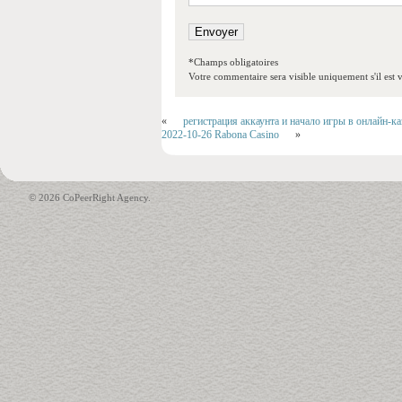
*Champs obligatoires
Votre commentaire sera visible uniquement s'il est v
«
регистрация аккаунта и начало игры в онлайн-к
2022-10-26 Rabona Casino
»
© 2026 CoPeerRight Agency.