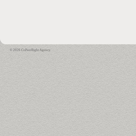
© 2026 CoPeerRight Agency.