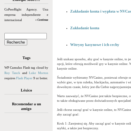
CoPeerRight Agency. Una
Zakładanie konta i wypłata w NVCa
empresa independiente e
internacional
» Continua
Zakładanie konta
Witryny kasynowe i ich cechy
Tags
Jeśli szukasz sposobu, aby grać w kasynie online, to
opcji, które oferują możliwość gry w kasynie online.
WP Cumulus Flash tag cloud by
kasynie online.
Roy Tanck
and
Luke Morton
Świadomie wybieramy NVCasino, ponieważ oferuje on n
requires
Flash Player
9 or better.
wybór gier, w tym ruletka, blackjacka, automatów i w
dowolnym czasie, który jest dla Ciebie najprzyjazniejs
Léxico
Warto zauważyć, że NVCasino jest także bezpieczne, c
to także obsługiwane przez doświadczonych specjalist
Recomendar a un
amigo
Jeśli chcesz zacząć grać w kasynie online, to NVCasi
aby zacząć grać:
Krok 1: Zarejestruj się. Aby zacząć grać w kasynie onli
szybki, a także jest bezpieczny.