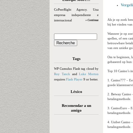
Vergeli
CoPeerRight Agency. Una
empresa independiente e
Als je op zoek bent
internacional
» Continua
bij het vinden van
Wanneer je op zoek
spellen, of een ca
betrouwbare betali
van een unieke go
Om te beginnen, lat
Tags
gebaseerd op hun r
WP Cumulus Flash tag cloud by
Top 10 Casino’s in
Roy Tanck
and
Luke Morton
requires
Flash Player
9 or better.
1. Casino777 – E
goede klantenservi
Léxico
2. Betway Casino –
betalingmethode.
Recomendar a un
3. CasinoEuro – Ee
amigo
betalingmethode.
4. Unibet Casino –
betalingmethode.