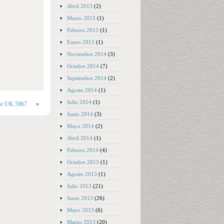
Abril 2015
(2)
Marzo 2015
(1)
Febrero 2015
(1)
Enero 2015
(1)
Noviembre 2014
(3)
Octubre 2014
(7)
Septiembre 2014
(2)
Agosto 2014
(1)
Julio 2014
(1)
he UK.5967
»
Junio 2014
(3)
Mayo 2014
(2)
Abril 2014
(1)
Febrero 2014
(4)
Octubre 2013
(1)
Agosto 2013
(1)
Julio 2013
(21)
Junio 2013
(26)
Mayo 2013
(6)
Marzo 2013
(20)