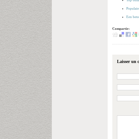
Top onli
Populair
Een beto
Compartir:
Laisser un