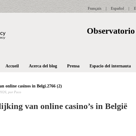
Français
|
Español
|
E
Observatorio 
Accueil
Acerca del blog
Prensa
Espacio del internauta
an online casinos in Belgi.2766 (2)
2026,
por Paco
ijking van online casino’s in België