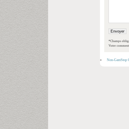
*Champs obliga
Votre commentai
«
Non-GamStop Ca