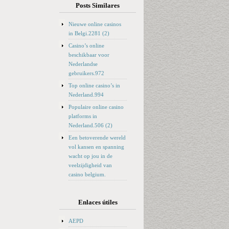
Posts Similares
Nieuwe online casinos
in Belgi.2281 (2)
Casino’s online
beschikbaar voor
Nederlandse
gebruikers.972
Top online casino’s in
Nederland.994
Populaire online casino
platforms in
Nederland.506 (2)
Een betoverende wereld
vol kansen en spanning
wacht op jou in de
veelzijdigheid van
casino belgium.
Enlaces útiles
AEPD