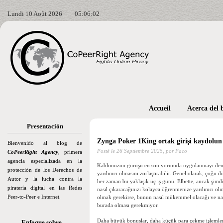
Lundi 10 Août 2026
05:06:03
Accueil
Acerca del 
Presentación
Zynga Poker 1King ortak girişi kaydolu
Bienvenido al blog de
Posté le
26 Septiembre 2025,
por Paco
CoPeerRight Agency
, primera
agencia especializada en la
Kablonuzun görüşü en son yorumda uygulanmayı denerse,
protección de los Derechos de
yardımcı olmasını zorlaştırabilir. Genel olarak, çoğu 
Autor y la lucha contra la
her zaman bu yaklaşık üç iş günü. Elbette, ancak şimd
piratería digital en las Redes
nasıl çıkaracağınızı kolayca öğrenmenize yardımcı ol
Peer-to-Peer e Internet.
olmak gerekirse, bunun nasıl mükemmel olacağı ve nas
burada olması gerekmiyor.
Daha büyük bonuslar, daha küçük para çekme işlemleri 
Enfoque sobre…