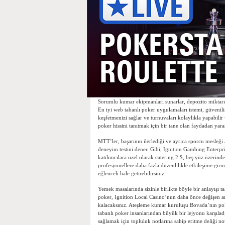
Sorumlu kumar ekipmanları sunarlar, depozito miktarın
En iyi web tabanlı poker uygulamaları istemi, güvenili
keşfetmenizi sağlar ve turnuvaları kolaylıkla yapabilir 
poker hissini tanıtmak için bir tane olan faydadan yarar
MTT’ler, başarının ilerlediği ve ayrıca sporcu mesleği 
deneyim testini dener. Gibi, Ignition Gambing Enterpri
katılımcılara özel olarak catering 2 $, beş yüz üzerind
profesyonellere daha fazla düzenlilikle etkileşime girme
eğlenceli hale getirebilirsiniz.
Yemek masalarında sizinle birlikte böyle bir anlayışı ta
poker, Ignition Local Casino’nun daha önce değişen are
kalacaksınız. Ateşleme kumar kuruluşu Bovada’nın pok
tabanlı poker insanlarından büyük bir lejyonu karşıladı
sağlamak için topluluk notlarına sahip eritme deliği no