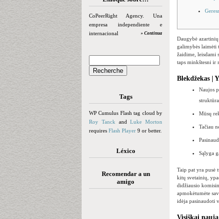
Geresn
CoPeerRight Agency. Una
empresa independiente e
internacional
» Continua
Daugybė azartinių 
galimybės laimėti t
žaidime, leisdami 
taps minkštesni ir
Blekdžekas | 
Naujos p
Tags
struktūra
WP Cumulus Flash tag cloud by
Mūsų rek
Roy Tanck
and
Luke Morton
Tačiau n
requires
Flash Player
9 or better.
Pasinaud
Léxico
Sąlyga ga
Taip pat yra pusė 
Recomendar a un
kitų svetainių, ypa
amigo
didžiausio komisini
apmokėtumėte savo 
idėja pasinaudoti 
Visiškai nauj