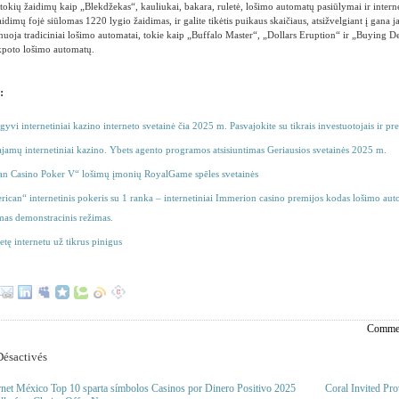
tokių žaidimų kaip „Blekdžekas“, kauliukai, bakara, ruletė, lošimo automatų pasiūlymai ir interne
idimų fojė siūlomas 1220 lygio žaidimas, ir galite tikėtis puikaus skaičiaus, atsižvelgiant į gana
uoja tradiciniai lošimo automatai, tokie kaip „Buffalo Master“, „Dollars Eruption“ ir „Buying D
ckpoto lošimo automatų.
:
gyvi internetiniai kazino interneto svetainė čia 2025 m. Pasvajokite su tikrais investuotojais ir p
ajamų internetiniai kazino. Ybets agento programos atsisiuntimas Geriausios svetainės 2025 m.
n Casino Poker V“ lošimų įmonių RoyalGame spēles svetainės
rican“ internetinis pokeris su 1 ranka – internetiniai Immerion casino premijos kodas lošimo auto
s demonstracinis režimas.
letę internetu už tikrus pinigus
Commen
ésactivés
rnet México Top 10 sparta símbolos Casinos por Dinero Positivo 2025
Coral Invited Pro