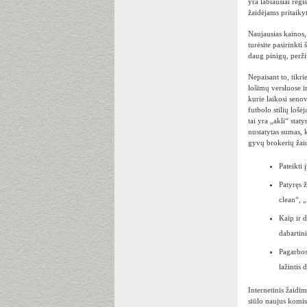
yra labiausiai regi
žaidėjams pritaiky
Naujausias kainos,
turėsite pasirinkt
daug pinigų, perži
Nepaisant to, tikri
lošimų versluose i
kurie laikosi seno
futbolo stilių lošėj
tai yra „akli“ stat
nustatytas sumas, 
gyvų brokerių žaid
Pateikti
Patyręs ž
clean“, 
Kaip ir 
dabartin
Pagarbos
lažintis 
Internetinis žaidim
siūlo naujus komis