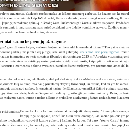
ruletės entuziastas, blackjack profesionalas, ar lošimo automatų gerbėjas, šie kazino turi ką pasiū
ošti tokiomis valiutomis kaip JAV doleriai, Kanados doleriai, eurai ir netgi svarai sterlingų, šių k
. Įsijungę nemokamą aplinką ir išmokę žaisti, kiekvienas gali žaisti su tikrais statymais. Pradedan
mis sumomis ir lengvais statymais, prieš pereidami prie didelio komisinio statymo. Žaidimo metu j
 jūs – keturias bendras banknotus, atverstus.
netiniai kazino be premijų už statymus
ypač gerai žinomas šalyse, kuriose ribojami antikvariniai internetiniai lošimai? Tuo pačiu metu r
žmonėms padėti jums įnešti tikrų pinigų, suteikiant galimybę
Ybets mobilusis prisijungimas
užsidirb
riausias internetinio pokerio svetaines išbandyti tikrus pinigus 2025 m.? Atraskite visus mūsų ge
vienam suteikiančius skirtingą kazino pokerio įspūdį, ir sužinosite, kaip optimizuoti savo laimėj
uliariausios internetinio pokerio svetainės, pateiktos šiame puslapyje, yra prenumeruojamos dėl l
nternetinio pokerio tipas, leidžiantis greitai pakeisti stalą. Kai tik uždedate ranką ant stalo, automa
andytumėte kitą žaidimą. Yra daug privalomų statymų (brokerių), tai reiškia, kad tai yra tinkamas 
trauja atsikratyti rankos. Internetiniai kazino, leidžiantys automatiškai išsiimti pinigus, paprastai
gų išėmimas į dėžę, leidžiančias pradėti žaidimą ir jį užbaigti per dešimt minučių. Be to, profesio
ias mokymo bazes, kurios pateikia aiškius ir praktiškus atsakymus į dažnai užduodamus klausimus,
Bet ne, kai kurie žaidimo skirtumai naudoja tik vieną kortų rūšį nuo platformos, t
kopijų ir galite apgauti, ar ne? Jūs tikrai turite omenyje, kad kazino pokeris yra p
idimo mechanikos įvairovė iš kazino pokerio į žaidimą be kovos. Tai daro „You to-Cards“ internet
idimu. Žmonės žino, tačiau tokį paprastą žaidimą vis dar sunku statistiškai išmokti. Naujoji „Cel