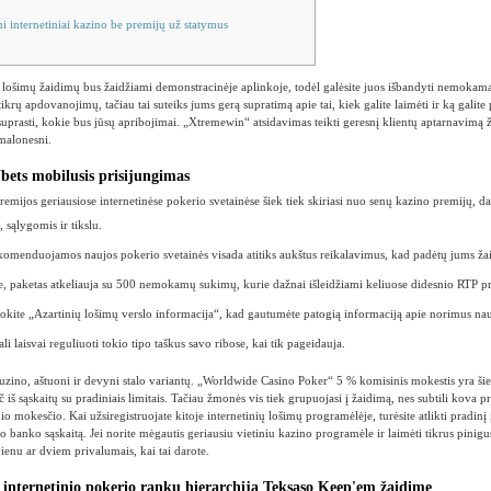
i internetiniai kazino be premijų už statymus
lošimų žaidimų bus žaidžiami demonstracinėje aplinkoje, todėl galėsite juos išbandyti nemokamai
ikrų apdovanojimų, tačiau tai suteiks jums gerą supratimą apie tai, kiek galite laimėti ir ką galite
suprasti, kokie bus jūsų apribojimai.
„Xtremewin“ atsidavimas teikti geresnį klientų aptarnavimą 
 malonesni.
Ybets mobilusis prisijungimas
remijos geriausiose internetinėse pokerio svetainėse šiek tiek skiriasi nuo senų kazino premijų, d
, sąlygomis ir tikslu.
omenduojamos naujos pokerio svetainės visada atitiks aukštus reikalavimus, kad padėtų jums žais
e, paketas atkeliauja su 500 nemokamų sukimų, kurie dažnai išleidžiami keliuose didesnio RTP p
okite „Azartinių lošimų verslo informacija“, kad gautumėte patogią informaciją apie norimus na
li laisvai reguliuoti tokio tipo taškus savo ribose, kai tik pageidauja.
tuzino, aštuoni ir devyni stalo variantų. „Worldwide Casino Poker“ 5 % komisinis mokestis yra šie
č iš sąskaitų su pradiniais limitais. Tačiau žmonės vis tiek grupuojasi į žaidimą, nes subtili kova 
o mokesčio. Kai užsiregistruojate kitoje internetinių lošimų programėlėje, turėsite atlikti pradinį
banko sąskaitą. Jei norite mėgautis geriausiu vietiniu kazino programėle ir laimėti tikrus pinigus
vienu ar dviem privalumais, kai tai darote.
a internetinio pokerio rankų hierarchija Teksaso Keep'em žaidime