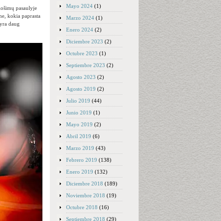
Mayo 2024
(1)
 lošimų pasaulyje
ome, kokia paprasta
Marzo 2024
(1)
 yra daug
Enero 2024
(2)
Diciembre 2023
(2)
Octubre 2023
(1)
Septiembre 2023
(2)
Agosto 2023
(2)
Agosto 2019
(2)
Julio 2019
(44)
Junio 2019
(1)
Mayo 2019
(2)
Abril 2019
(6)
Marzo 2019
(43)
Febrero 2019
(138)
Enero 2019
(132)
Diciembre 2018
(189)
Noviembre 2018
(19)
Octubre 2018
(16)
Septiembre 2018
(29)