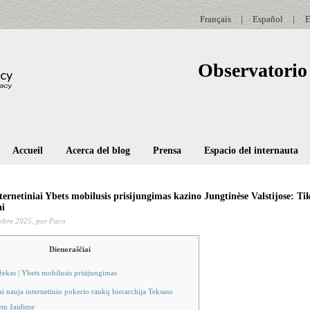
Français
|
Español
|
E
Observatorio 
Accueil
Acerca del blog
Prensa
Espacio del internauta
nternetiniai Ybets mobilusis prisijungimas kazino Jungtinėse Valstijose: Tik
ai
mbre 2025,
por Paco
Dienoraščiai
ekas | Ybets mobilusis prisijungimas
ai nauja internetinio pokerio rankų hierarchija Teksaso
em žaidime