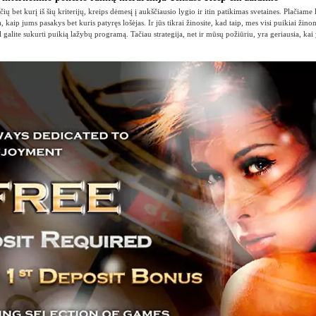
čių bet kurį iš šių kriterijų, kreips dėmesį į aukščiausio lygio ir itin patikimas svetaines. Plačiame
, kaip jums pasakys bet kuris patyręs lošėjas. Ir jūs tikrai žinosite, kad taip, mes visi puikiai žin
ėl galite sukurti puikią lažybų programą. Tačiau strategija, net ir mūsų požiūriu, yra geriausia, kai