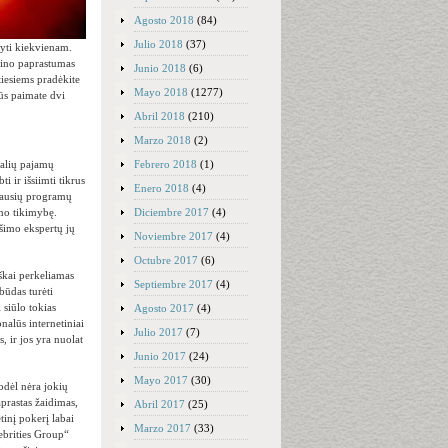
Agosto 2018
(84)
Julio 2018
(37)
lyti kiekvienam.
azino paprastumas
Junio 2018
(6)
tiesiems pradėkite
Mayo 2018
(1277)
ūs paimate dvi
Abril 2018
(210)
Marzo 2018
(2)
Febrero 2018
(1)
ealių pajamų
ti ir išsiimti tikrus
Enero 2018
(4)
riausių programų
Diciembre 2017
(4)
imo tikimybę.
ošimo ekspertų jų
Noviembre 2017
(4)
Octubre 2017
(6)
tiškai perkeliamas
Septiembre 2017
(4)
būdas turėti
 siūlo tokias
Agosto 2017
(4)
nalūs internetiniai
Julio 2017
(7)
 ir jos yra nuolat
Junio 2017
(24)
Mayo 2017
(30)
odėl nėra jokių
aprastas žaidimas,
Abril 2017
(25)
inį pokerį labai
Marzo 2017
(33)
ebrities Group“