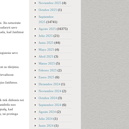
Noviembre 2025
(4)
Octubre 2025
(1)
Septiembre
2025
(14741)
. Jūs neturėsite
 padaryti savo
Agosto 2025
(16375)
žada, kad žaidimai
Julio 2025
(21)
Junio 2025
(44)
Mayo 2025
(4)
augiausia savo
Abril 2025
(3)
Marzo 2025
(5)
ti su tikėjimu.
Febrero 2025
(2)
rievaduose.
Enero 2025
(6)
ujus žaidimus.
Diciembre 2024
(1)
Noviembre 2024
(2)
Octubre 2024
(3)
k tiek didesnis nei
prasideda nuo
Septiembre 2024
(6)
 įnašą, kad
Agosto 2024
(2)
, tai protinga
Julio 2024
(1)
Junio 2024
(1)