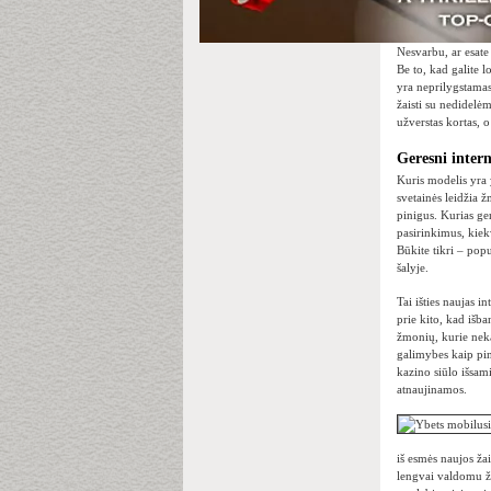
Nesvarbu, ar esate 
Be to, kad galite l
yra neprilygstamas
žaisti su nedidelė
užverstas kortas, o
Geresni inter
Kuris modelis yra 
svetainės leidžia 
pinigus. Kurias ge
pasirinkimus, kiek
Būkite tikri – pop
šalyje.
Tai išties naujas i
prie kito, kad išb
žmonių, kurie nekan
galimybes kaip pini
kazino siūlo išsam
atnaujinamos.
iš esmės naujos ža
lengvai valdomu ža