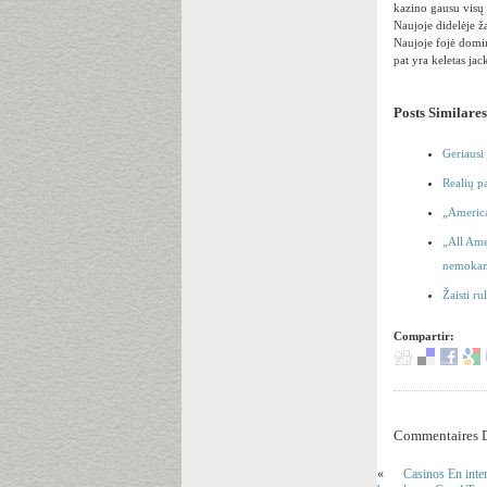
kazino gausu visų 
Naujoje didelėje ža
Naujoje fojė domin
pat yra keletas ja
Posts Similares
Geriausi 
Realių p
„America
„All Ame
nemokama
Žaisti ru
Compartir:
Commentaires D
«
Casinos En inte