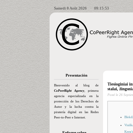
Samedi 8 Août 2026
09:15:55
Presentación
Tiesioginiai i
Bienvenido al blog de
stalai, žingsni
CoPeerRight Agency
, primera
Posté le
26 Septie
agencia especializada en la
protección de los Derechos de
Autor y la lucha contra la
piratería digital en las Redes
Blekdž
Peer-to-Peer e Internet.
Visišk
Keep'
Enfoque sobre…