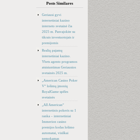
Posts Similares
Geriausi gyvi
internetiniai kazino
interneto svetainė čia
2025 m. Pasvajokite su
tikrais investuotojais ir
premijomis
Realių pajamų
internetiniai kazino.
Ybets agento programos
atsisiuntimas Geriausios
svetainės 2025 m.
„American Casino Poker
V“ lošimų įmonių
RoyalGame spēles
svetainės
„All American“
internetinis pokeris su 1
ranka – internetiniai
Immerion casino
premijos kodas lošimo
automatai, visiškai
nemokamas