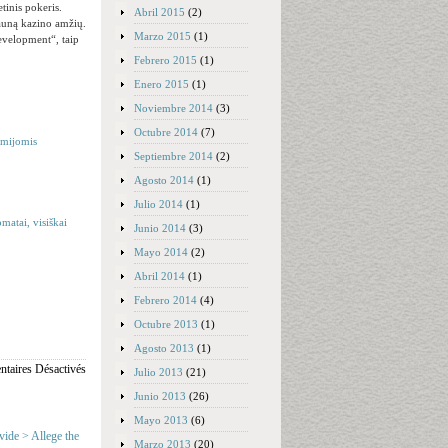
tinis pokeris.
Abril 2015
(2)
 jauną kazino amžių.
Marzo 2015
(1)
evelopment“, taip
Febrero 2015
(1)
Enero 2015
(1)
Noviembre 2014
(3)
Octubre 2014
(7)
remijomis
Septiembre 2014
(2)
Agosto 2014
(1)
Julio 2014
(1)
matai, visiškai
Junio 2014
(3)
Mayo 2014
(2)
Abril 2014
(1)
Febrero 2014
(4)
Octubre 2013
(1)
Agosto 2013
(1)
taires Désactivés
Julio 2013
(21)
Junio 2013
(26)
Mayo 2013
(6)
vide > Allege the
Marzo 2013
(20)