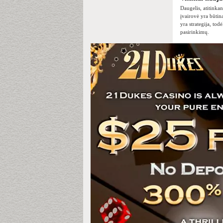
Daugelis, atitinkan
įvairovė yra būtina
yra strategija, tod
pasirinkimų.