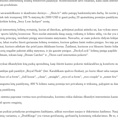
struotos internetinių lošimų bendrovės pasaulyje. Kontroliuokite savo finansus, kada žaisti internet
tais produktais.
 savarankiškumo ir skaidrumo derinys – „Slots.lv“ siūlo patogų bankininkystės darbą. Jei norite įne
i šiek tiek trumpesnį 100 % statymą iki 2000 USD ir gauti puikų 20 apsisukimų premijos pasiūlymą. 
ūrėkite keletą „Sexy Lose Jackpot“ uostų.
eji internetinių lošimų svetainių, kurias aš išmokau, gebėjimai puikiai atitinka tai, kas vyksta sen
r sporto lažybų kontorose. Nors nuolat atsiranda daug naujų veiksmų ir lošimo stilių, vis dar yra
vinių principų, turėdami pinigų senoviniams statymams. Nesvarbu, ar esate pokerio didysis lošėjas,
as, labai svarbu žinoti geriausias lošimų svetaines, kuriose galima žaisti realius pinigus. Jos taip pat 
ymai, kuriuos atliekate dar prieš jums išdalinant kortas. Žaidimai, kuriuose yra fiksuoto limito lošim
kurių negalite pakeisti atlikę statymus, ir jūs gausite pinigus. „DuckyLuck“ lošimų įstaiga papildo
imais, tokiais kaip „Dream Catcher“ ir „Three-card internetinis pokeris“.
 įvykiai išbandykite kitą puikų sprendimą, kaip žiūrėti kazino pokerio tinklaraščius jų komforto m
aidėjas gali pasiūlyti „Royal Flush“ (liet. Karališkasis spalvos flushas), po kurio iškart seka naujau
„four-of-a-form“, „full house“, „clean“, „straight“, „trys-of-a-form“, „two-couple“ ir „somet few“
dauguma kitų pasiūlymų, 400 % lošimo namų premija turi privalumų ir trūkumų, palyginti su da
ių pasiūlymų.
 sistema paprastai vertina tuos profesionalus, kuriems reikia dažniau išbandyti internetinius kazi
dėl sporto renginių.
as puikiai pritaikytas protingiems žaidėjams, aiškiai nurodant naujus ir išskirtinius žaidimus. Nauj
inių variantus, o „DraftKings“ yra vienas greičiausių, gerbiančių komisinių reikalavimus. Be to,