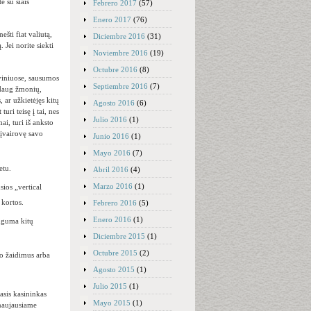
e su šiais
Febrero 2017
(57)
Enero 2017
(76)
šti fiat valiutą,
Diciembre 2016
(31)
Jei norite siekti
Noviembre 2016
(19)
Octubre 2016
(8)
oviniuose, sausumos
Septiembre 2016
(7)
 daug žmonių,
 ar užkietėjęs kitų
Agosto 2016
(6)
turi teisę į tai, nes
Julio 2016
(1)
ai, turi iš anksto
 įvairovę savo
Junio 2016
(1)
Mayo 2016
(7)
etu.
Abril 2016
(4)
Marzo 2016
(1)
sios „vertical
 kortos.
Febrero 2016
(5)
Enero 2016
(1)
uguma kitų
Diciembre 2015
(1)
Octubre 2015
(2)
no žaidimus arba
Agosto 2015
(1)
Julio 2015
(1)
asis kasininkas
Mayo 2015
(1)
 naujausiame