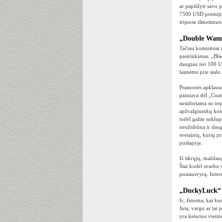
ar papildyti savo 
7500 USD premijos
trijuose išmetim
„Double Wammy
Tačiau komisiniai u
pasirinkimas. „Bla
daugiau nei 100 U
laimėtus prie stalo.
Pramonės apklausos
painiava dėl „Cuat
susiduriama su nep
apžvalgininkų koma
todėl galite suklup
neužsibūna ir dauge
svetainių, kurių p
puslapyje.
Iš tikrųjų, mažda
Štai kodėl svarbu 
pusiausvyrą. Inter
„DuckyLuck“ v
Ir, žinoma, kai kur
Juta, vargu ar tai
yra keturios vietin