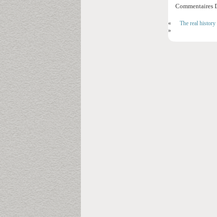
Commentaires D
«
The real history
»