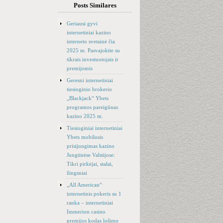
Posts Similares
Geriausi gyvi
internetiniai kazino
interneto svetainė čia
2025 m. Pasvajokite su
tikrais investuotojais ir
premijomis
Geresni internetiniai
tiesioginio brokerio
„Blackjack“ Ybets
programos pareigūnas
kazino 2025 m.
Tiesioginiai internetiniai
Ybets mobilusis
prisijungimas kazino
Jungtinėse Valstijose:
Tikri pirkėjai, stalai,
žingsniai
„All American“
internetinis pokeris su 1
ranka – internetiniai
Immerion casino
premijos kodas lošimo