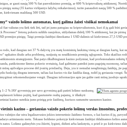
pinigus, ar gauti naują 500 % fiat pasveikinimo premiją, ar 600 % kriptovaliutų atitikmenį. Norė
 pinigų sumą (35 kartus viršijantys lažybų reikalavimus), turite panaudoti naują 500 % padidi
uose, kiekvienam maždaug 500 USD.
“ vaizdo lošimo automatas, kurį galima žaisti visiškai nemokamai
ž fiat valiutas yra šiek tiek lėti, tad jei jums patogiau su kriptovaliutomis, kuri iš jų gali būti geri
ck Processor“ žetonų pokeris sušildo naujokus, siūlydamas didelį 100 % atitikmenį, kai jie pirmą
SD premijos pinigų. Taigi premija žaidėjui išmokama 1 USD dalimis už kiekvienus 27,5 USD pre
 rodo, kad daugiau nei 37 % dalyvių yra matę komisinių laukimą vieną ar daugiau kartų, kai su
ro“ sąskaitos išrašo arba problemų, susijusių su neaiškiomis premijų sąlygomis. Toks skaičius rod
atikimomis strategijomis. Štai patys iškalbingiausi kazino požymiai, kad profesionalams reikėtų b
nda, patikrinome šimtus pokerio svetainių, kad galėtume pateikti jums pagrįstą nuomonę, tačia
ti mūsų apžvalgos procese dėl įvairių priežasčių. Deja, yra ir nemažai nesąžiningų žaidėjų, jie papr
lis funkcijų dingsta internete, tačiau kai kurios vis dar žaidžia daug, todėl jų geriausia vengti. Št
rimygtinai rekomenduojame vengti. Daugiau informacijos apie jas galite rasti mūsų juodojo sąrašo
ug 1–2 % JAV gyventojų per savo gyvenimą gali patirti lošimo sunkumų.
suplanuoti lošimo pojūtį, kad gautumėte realių pajamų, ir išlaikyti
netiniai kazino suteikia jums prieigą prie žaidimų, kuriuos rastumėte sausumos kazino.
ietinis kazino – geriausias vaizdo pokerio lošimų verslas žmonėms, profe
ios valstijos dar nėra legalizavusios jokios internetinio žaidimo formos, o kai kurios iš jų, pavyzd
 padarys artimiausiu metu. Teksaso holdemo pokeryje kiekvienam žaidėjui išdalinamos kelios asmen
ės natos. Lošimo galimybės yra žiūrėti, lyginti, didinti arba lankstytis, o prieš ir po kiekvieno da