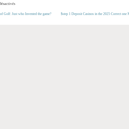
ésactivés
 of Golf: Just who Invented the game?
$step 1 Deposit Casinos in the 2025 Correct one