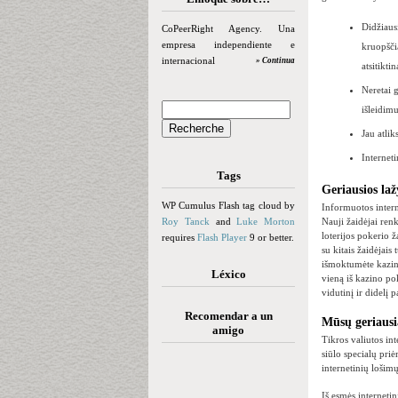
Didžiaus
CoPeerRight Agency. Una
empresa independiente e
kruopščia
internacional
» Continua
atsitiktin
Neretai 
išleidimu
Jau atlik
Interneti
Tags
Geriausios laž
WP Cumulus Flash tag cloud by
Informuotos intern
Roy Tanck
and
Luke Morton
Nauji žaidėjai re
loterijos pokerio 
requires
Flash Player
9 or better.
su kitais žaidėjai
išmoktumėte kazino
Léxico
vieną iš kazino po
vidutinį ir didelį 
Recomendar a un
Mūsų geriausia
amigo
Tikros valiutos int
siūlo specialų pri
internetinių lošimų
Iš esmės internetin