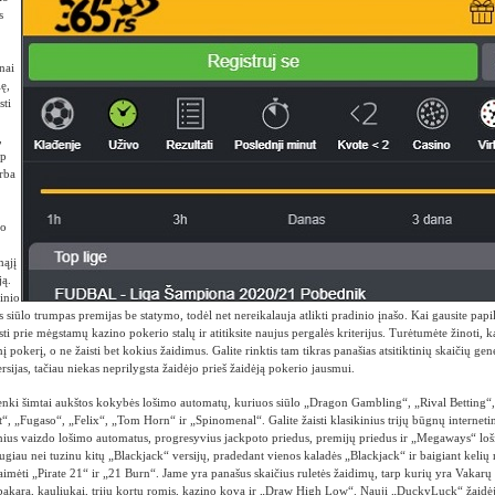
s
onai
lę,
sti
,
up
rba
io
mąjį
ją.
inio
siūlo trumpas premijas be statymo, todėl net nereikalauja atlikti pradinio įnašo. Kai gausite pap
isti prie mėgstamų kazino pokerio stalų ir atitiksite naujus pergalės kriterijus. Turėtumėte žinoti, 
nį pokerį, o ne žaisti bet kokius žaidimus. Galite rinktis tam tikras panašias atsitiktinių skaičių 
rsijas, tačiau niekas neprilygsta žaidėjo prieš žaidėją pokerio jausmui.
enki šimtai aukštos kokybės lošimo automatų, kuriuos siūlo „Dragon Gambling“, „Rival Betting“
t“, „Fugaso“, „Felix“, „Tom Horn“ ir „Spinomenal“. Galite žaisti klasikinius trijų būgnų interneti
ius vaizdo lošimo automatus, progresyvius jackpoto priedus, premijų priedus ir „Megaways“ lo
ugiau nei tuzinu kitų „Blackjack“ versijų, pradedant vienos kaladės „Blackjack“ ir baigiant kelių
aimėti „Pirate 21“ ir „21 Burn“. Jame yra panašus skaičius ruletės žaidimų, tarp kurių yra Vakar
t bakara, kauliukai, trijų kortų romis, kazino kova ir „Draw High Low“. Nauji „DuckyLuck“ žaidėjai