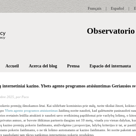
Français
|
Español
|
E
Observatorio 
Accueil
Acerca del blog
Prensa
Espacio del internauta
 internetiniai kazino. Ybets agento programos atsisiuntimas Geriausios sv
mbre 2025,
por Paco
erio premijų išmokamos lėtai. Kai uždirbate komisinius prie stalų, turite tiksliai žinoti, kokius 
tipo
Ybets agento programos atsisiuntimas
žaidimą norite naudoti, kad galėtumėte pasinaudoti na
rios svetainės leidžia atrakinti ir naudoti savo sveikinimą papildomai prie varžybų lošimų, o kitos
 privatus asmuo, ar buvote ištikimas partneris daugiau nei 10 metų, visada yra vienas dalykas, kurį
ų kazino premijų pokerio žaidimams, atsižvelgėme į proporcijas, lažybų kriterijus ir tai, ar pasi
tiniams pokerio žaidimams, o ne tik lošimo automatams ar kazino žaidimams. Jei norite pakeisti sa
ave naudodami tam tikrus patikimus internetinius pokerio produktus.