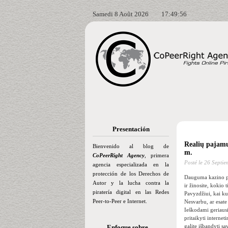
Samedi 8 Août 2026
17:49:57
Presentación
Realių pajamų
Bienvenido al blog de
m.
CoPeerRight Agency
, primera
Posté le
26 Septie
agencia especializada en la
protección de los Derechos de
Dauguma kazino pok
Autor y la lucha contra la
ir žinosite, kokio 
piratería digital en las Redes
Pavyzdžiui, kai ku
Peer-to-Peer e Internet.
Nesvarbu, ar esate
Ieškodami geriausi
pritaikyti interne
galite išbandyti s
Enfoque sobre…