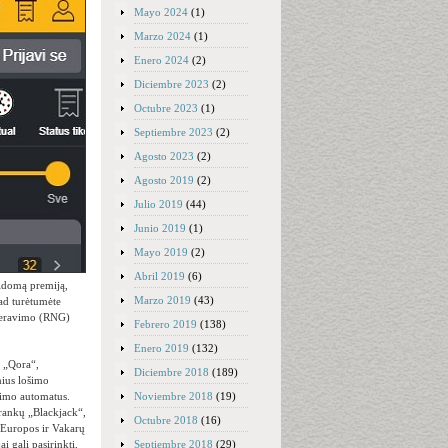
Mayo 2024
(1)
Marzo 2024
(1)
Enero 2024
(2)
Diciembre 2023
(2)
Octubre 2023
(1)
Septiembre 2023
(2)
Agosto 2023
(2)
Agosto 2019
(2)
Julio 2019
(44)
Junio 2019
(1)
Mayo 2019
(2)
Abril 2019
(6)
ildomą premiją,
Marzo 2019
(43)
kad turėtumėte
generavimo (RNG)
Febrero 2019
(138)
Enero 2019
(132)
, „Qora“,
Diciembre 2018
(189)
nius lošimo
Noviembre 2018
(19)
šimo automatus.
 rankų „Blackjack“,
Octubre 2018
(16)
ų Europos ir Vakarų
Septiembre 2018
(29)
 gali pasirinkti,