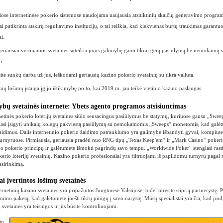
iose internetinėse pokerio sistemose naudojama naujausia atsitiktinių skaičių generavimo progra
i patikrinta atskirų reguliavimo institucijų, o tai reiškia, kad kiekvienas burtų traukimas garantu
ai.
geriausiai vertinamos svetainės suteikia jums galimybę gauti tikrai gerą pasiūlymą be nemokamų 
i.
site sunkų darbą už jus, ieškodami geriausių kazino pokerio svetainių su tikra valiuta.
nių lošimų įstaiga įgijo ištikimybę po to, kai 2019 m. jau teikė vietinio kazino paslaugas.
ybų svetainės internete: Ybets agento programos atsisiuntimas
etinės pokerio loterijų svetainės siūlo sensacingus pasiūlymus be statymų, kuriuose gausu „Swe
nkasi įsigyti unikalų kolegų pakviestą pasiūlymą su nemokamomis „Sweeps“ monetomis, kad galėt
žaidimus. Dalis internetinio pokerio žaidimo patrauklumo yra galimybė išbandyti gyvai, kompiuter
s turnyruose. Pirmiausia, geriausia pradėti nuo RNG tipų „Texas Keep'em“ ir „Mark Casino“ pokeri
 pokerio principų ir galėtumėte išmokti pagrindų savo tempu. „Worldwide Poker“ stengiasi rasti 
kerio loterijų svetainių. Kazino pokerio profesionalai yra filtruojami iš papildomų turnyrų pagal
pasirinkimą.
i įvertintos lošimų svetainės
ernetinių kazino svetainės yra pripažintos Jungtinėse Valstijose, todėl turėsite stiprią partnerystę.
ėmimo paketą, kad galėtumėte įnešti tikrų pinigų į savo narystę. Mūsų specialistai yra čia, kad įro
 svetainės yra teisingos ir jūs būsite kontroliuojami.
io