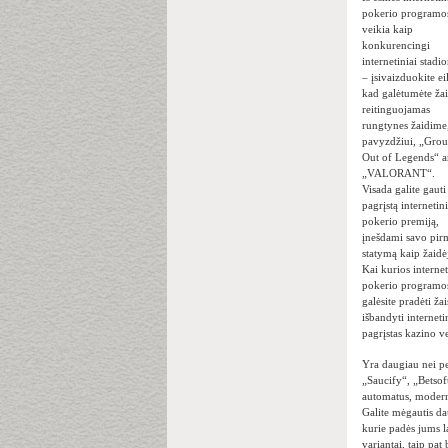
pokerio programo
veikia kaip
konkurencingi
internetiniai stadi
– įsivaizduokite ei
kad galėtumėte žai
reitinguojamas
rungtynes ​​žaidime
pavyzdžiui, „Gro
Out of Legends“ a
„VALORANT“.
Visada galite gauti
pagrįstą internetin
pokerio premiją,
įnešdami savo pir
statymą kaip žaidė
Kai kurios internet
pokerio programos 
galėsite pradėti ža
išbandyti interneti
pagrįstas kazino ve
Yra daugiau nei p
„Saucify“, „Betsof
automatus, modern
Galite mėgautis da
kurie padės jums l
variantai, taip pa