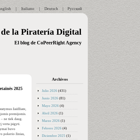
nglish
|
Italiano
|
Deutsch
|
Русский
de la Piratería Digital
El blog de CoPeerRight Agency
Archivos
etainės 2025
Julio 2026
(431)
Junio 2026
(81)
Mayo 2026
(4)
statymus žaidžiate,
Abril 2026
(1)
ujomis premijomis.
 – ne tiek daug.
Marzo 2026
(1)
 verta įsigyti.
Febrero 2026
(4)
ūlymai buvo
vo pokerio žinias,
Diciembre 2025
(1)