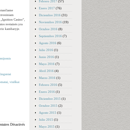
Febrero 2017
(57)
Enero 2017
(76)
kintančiame
ektroniniam
Diciembre 2016
(31)
 „Ignition Casino“,
Noviembre 2016
(19)
sios svetainės yra
kerio kambaryje.
Octubre 2016
(8)
Septiembre 2016
(7)
Agosto 2016
(6)
Julio 2016
(1)
Junio 2016
(1)
remijomis
Mayo 2016
(7)
Abril 2016
(4)
žingsniai
Marzo 2016
(1)
matai, visiškai
Febrero 2016
(5)
Enero 2016
(1)
Diciembre 2015
(1)
Octubre 2015
(2)
Agosto 2015
(1)
Julio 2015
(1)
taires Désactivés
Mayo 2015
(1)