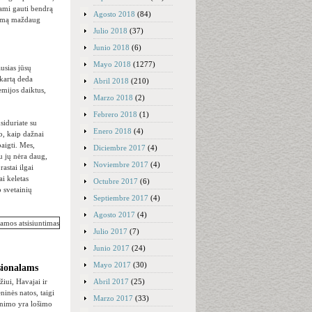
dami gauti bendrą
Agosto 2018
(84)
nimą maždaug
Julio 2018
(37)
Junio 2018
(6)
Mayo 2018
(1277)
ausias jūsų
 kartą deda
Abril 2018
(210)
mijos daiktus,
Marzo 2018
(2)
Febrero 2018
(1)
siduriate su
Enero 2018
(4)
o, kaip dažnai
aigti. Mes,
Diciembre 2017
(4)
u jų nėra daug,
Noviembre 2017
(4)
astai ilgai
ai keletas
Octubre 2017
(6)
 svetainių
Septiembre 2017
(4)
Agosto 2017
(4)
Julio 2017
(7)
Junio 2017
(24)
Mayo 2017
(30)
sionalams
Abril 2017
(25)
žiui, Havajai ir
inės natos, taigi
Marzo 2017
(33)
linimo yra lošimo