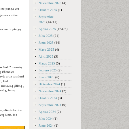
Noviembre 2025
(4)
minė įranga yra
Octubre 2025
(1)
ojamas visiškai
Septiembre
2025
(14741)
Agosto 2025
(16375)
sukimų ir pinigų
Julio 2025
(21)
Junio 2025
(44)
Mayo 2025
(4)
Abril 2025
(3)
Marzo 2025
(5)
eps Gold“ monetų.
Febrero 2025
(2)
ų išbandyti
yje arba susidurti
Enero 2025
(6)
o, kad
Diciembre 2024
(1)
geriausią įėjimą į
 mažą, žemą,
Noviembre 2024
(2)
Octubre 2024
(3)
Septiembre 2024
(6)
 Populiarūs kazino
Agosto 2024
(2)
dytų jums, jog
Julio 2024
(1)
Junio 2024
(1)