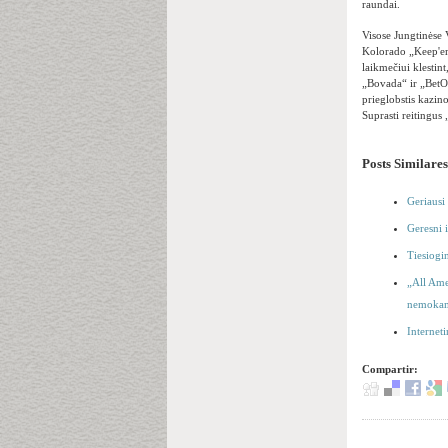
raundai.
Visose Jungtinėse V
Kolorado „Keep'em“
laikmečiui klestin
„Bovada“ ir „BetOn
prieglobstis kazin
Suprasti reitingus 
Posts Similares
Geriausi 
Geresni 
Tiesiogin
„All Ame
nemokama
Internet
Compartir: