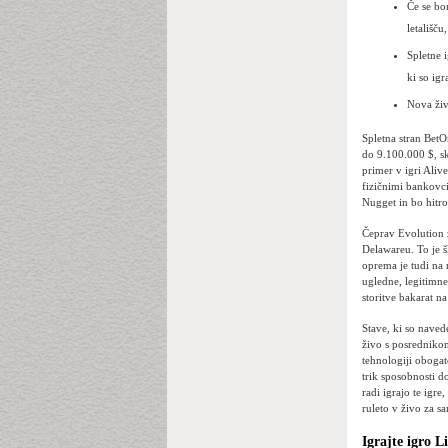
Če se bo
letališč
Spletne i
ki so igr
Nova živa
Spletna stran BetO
do 9.100.000 $, s
primer v igri Alive
fizičnimi bankovci
Nugget in bo hitro 
Čeprav Evolution z
Delawareu. To je š
oprema je tudi na 
ugledne, legitimne 
storitve bakarat n
Stave, ki so naved
živo s posrednikom 
tehnologiji obogat
trik sposobnosti do
radi igrajo te igr
ruleto v živo za s
Igrajte igro L