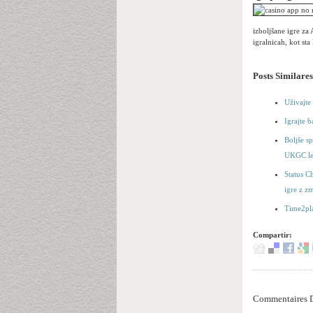
izboljšane igre za 
igralnicah, kot st
Posts Similares
Uživajte 
Igrajte b
Boljše s
UKGC le
Status C
igre z z
Time2pla
Compartir:
Commentaires D