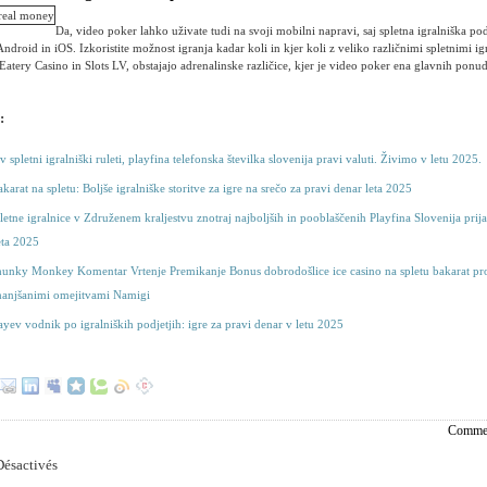
Da, video poker lahko uživate tudi na svoji mobilni napravi, saj spletna igralniška po
Android in iOS. Izkoristite možnost igranja kadar koli in kjer koli z veliko različnimi spletnimi i
a Eatery Casino in Slots LV, obstajajo adrenalinske različice, kjer je video poker ena glavnih ponu
:
v spletni igralniški ruleti, playfina telefonska številka slovenija pravi valuti. Živimo v letu 2025.
akarat na spletu: Boljše igralniške storitve za igre na srečo za pravi denar leta 2025
pletne igralnice v Združenem kraljestvu znotraj najboljših in pooblaščenih Playfina Slovenija prij
ta 2025
hunky Monkey Komentar Vrtenje Premikanje Bonus dobrodošlice ice casino na spletu bakarat pr
manjšanimi omejitvami Namigi
yev vodnik po igralniških podjetjih: igre za pravi denar v letu 2025
Commen
ésactivés