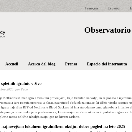
Français
|
Español
|
E
Observatorio 
Accueil
Acerca del blog
Prensa
Espacio del internauta
spletnih igralnic v živo
mbre 2025,
por Paco
a NetEnt blesti med igro z visokimi provizijami, ki je trenutno na voljo, in se ponaša z izjemn
avtomatska igra ponuja preprost, a hkrati nagrajujoč občutek za igralce, ki iščejo visoko stopnjo u
a igra z najvišjim RTP od NetEnta je Blood Suckers, ki ima starodavno temo glavobola in lahko 
ta ponuja nove funkcije in profesionalce, ki ustrezajo različnim okusom in potrebam igralcev. I
 spletno mesto odlično izboljša svojo igro na hitrem zaslonu.
 najnovejšem lokalnem igralniškem okolju: dober pogled na leto 2025