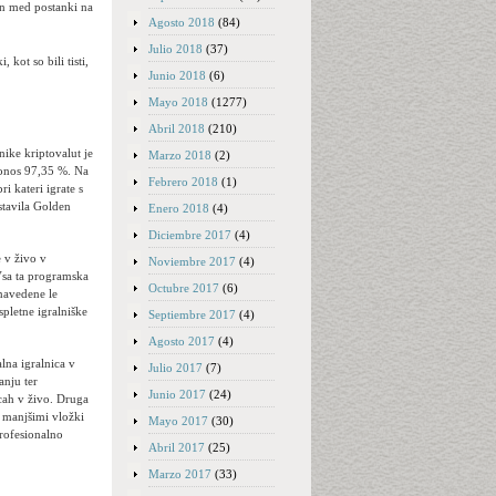
on med postanki na
Agosto 2018
(84)
Julio 2018
(37)
 kot so bili tisti,
Junio 2018
(6)
Mayo 2018
(1277)
Abril 2018
(210)
ike kriptovalut je
Marzo 2018
(2)
donos 97,35 %. Na
Febrero 2018
(1)
i kateri igrate s
stavila Golden
Enero 2018
(4)
Diciembre 2017
(4)
e v živo v
Noviembre 2017
(4)
Vsa ta programska
Octubre 2017
(6)
 navedene le
spletne igralniške
Septiembre 2017
(4)
Agosto 2017
(4)
lna igralnica v
Julio 2017
(7)
anju ter
Junio 2017
(24)
icah v živo. Druga
 z manjšimi vložki
Mayo 2017
(30)
profesionalno
Abril 2017
(25)
Marzo 2017
(33)