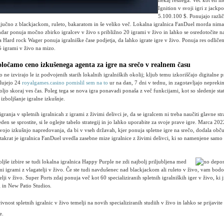
nekaj resnega. Več kot en m
Ignition v svoji igri z jackp
5.100.100 $. Ponujajo razli
ključno z blackjackom, ruleto, bakaratom in še veliko več. Lokalna igralnica FanDuel morda nima
dar ponuja močno zbirko igralcev v živo s približno 20 igrami v živo in lahko se osredotočite 
a Hard rock Wager ponuja igralniške čase podjetja, da lahko igrate igre v živo. Ponuja res odliče
5 igrami v živo na mizo.
ločamo ceno izkušenega agenta za igre na srečo v realnem času
vo ne izvirajo le iz podvojenih starih lokalnih igralniških okolij; kljub temu izkoriščajo digitalne p
elujejo 24
royalgames.casino pomislil sem na to
ur na dan, 7 dni v tednu, in zagotavljajo nepreki
oljo skoraj ves čas. Poleg tega se nova igra ponavadi ponaša z več funkcijami, kot so sledenje sta
 izboljšanje igralne izkušnje.
ranja v spletnih igralnicah z igrami z živimi delivci je, da se igralcem ni treba naučiti glavne str
den se sprostite, si le oglejte tabelo strategij in jo lahko uporabite za svoje prave igre. Marca 202
svojo izkušnjo napredovanja, da bi v vseh državah, kjer ponuja spletne igre na srečo, dodala obču
 takrat je igralnica FanDuel uvedla zasebne mize igralnice z živimi delivci, ki so namenjene sa
jše izbire se tudi lokalna igralnica Happy Purple ne zdi najbolj priljubljena med
mi igrami z vlagatelji v živo. Če ste tudi navdušenec nad blackjackom ali ruleto v živo, vam bod
telji v živo. Super Ports zdaj ponuja več kot 60 specializiranih spletnih igralniških iger v živo, ki
 in New Patio Studios.
vnost spletnih igralnic v živo temelji na novih specializiranih studiih v živo in lahko se prijavite
e.