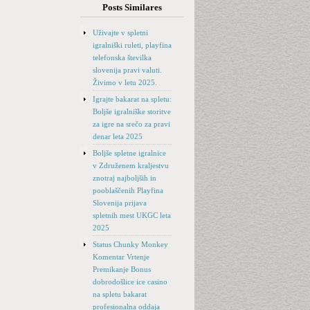
Posts Similares
Uživajte v spletni
igralniški ruleti, playfina
telefonska številka
slovenija pravi valuti.
Živimo v letu 2025.
Igrajte bakarat na spletu:
Boljše igralniške storitve
za igre na srečo za pravi
denar leta 2025
Boljše spletne igralnice
v Združenem kraljestvu
znotraj najboljših in
pooblaščenih Playfina
Slovenija prijava
spletnih mest UKGC leta
2025
Status Chunky Monkey
Komentar Vrtenje
Premikanje Bonus
dobrodošlice ice casino
na spletu bakarat
profesionalna oddaja