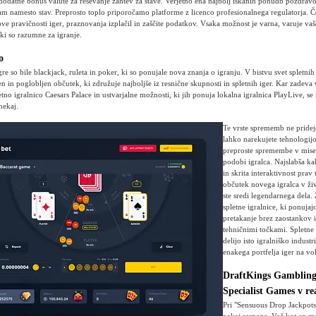
 dodatne bonus valute za reševanje zahtev za stave. Verjetno ena najbolj iskanih ponudb pozdrav
vam namesto stav. Preprosto toplo priporočamo platforme z licenco profesionalnega regulatorja. Č
ve pravičnosti iger, praznovanja izplačil in zaščite podatkov. Vsaka možnost je varna, varuje va
ki so razumne za igranje.
o
re so bile blackjack, ruleta in poker, ki so ponujale nova znanja o igranju. V bistvu svet spletnih
n in poglobljen občutek, ki združuje najboljše iz resnične skupnosti in spletnih iger. Kar zadev
tno igralnico Caesars Palace in ustvarjalne možnosti, ki jih ponuja lokalna igralnica PlayLive, se
nekaj.
Te vrste sprememb ne pridej
lahko narekujete tehnologijo
preproste spremembe v misel
podobi igralca. Najslabša ka
in skrita interaktivnost prav
občutek novega igralca v živ
ste sredi legendarnega dela.
spletne igralnice, ki ponujaj
pretakanje brez zaostankov 
tehničnimi točkami. Spletne 
delijo isto igralniško indust
enakega portfelja iger na vol
DraftKings Gambling 
Specialist Games v r
Pri "Sensuous Drop Jackpots"