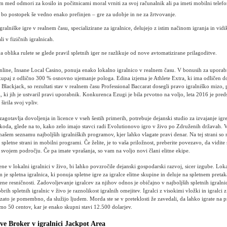
m med odmori za kosilo in počitnicami moral vrniti za svoj računalnik ali pa imeti mobilni telef
u, bo postopek še vedno enako prefinjen – gre za udobje in ne za žrtvovanje.
gralniške igre v realnem času, specializirane za igralnice, delujejo z istim načinom igranja in vidiki,
ali v fizičnih igralnicah.
 oblika rulete se glede pravil spletnih iger ne razlikuje od nove avtomatizirane prilagoditve.
nline, Insane Local Casino, ponuja enako lokalno igralnico v realnem času. V bonusih za uporabn
kupaj z odlično 300 % osnovno ujemanje pologa. Edina izjema je Athlete Extra, ki ima odličen 
 Blackjack, so rezultati stav v realnem času Professional Baccarat dosegli pravo igralniško mizo, pr
, ki jih je ustvaril pravi uporabnik. Konkurenca Ezugi je bila prvotno na voljo, leta 2016 je pred
širila svoj vpliv.
agotavlja dovoljenja in licence v vseh šestih primerih, potrebuje dejanski studio za izvajanje igr
koda, glede na to, kako zelo imajo stavci radi Evolutionovo igro v živo po Združenih državah. 
našem seznamu najboljših igralniških programov, kjer lahko vlagate pravi denar. Na tej strani so
spletne strani in mobilni programi. Če želite, je to vaša priložnost, preberite povezavo, da vidite 
a svojem področju. Če pa imate vprašanja, so vam na voljo novi člani elitne ekipe.
ene v lokalni igralnici v živo, bi lahko povzročile dejanski gospodarski razvoj, sicer izgube. Loka
je spletna igralnica, ki ponuja spletne igre za igralce elitne skupine in deluje na spletnem pretak
ene resničnosti. Zadovoljevanje igralcev za njihov odnos je običajno v najboljših spletnih igraln
brih spletnih igralnic v živo je raznolikost igralnih omejitev. Igralci z visokimi vložki in igralci
e, zato je pomembno, da služijo ljudem. Morda ste se v preteklosti že zavedali, da lahko igrate na 
amo 50 centov, kar je enako skupni stavi 12.500 dolarjev.
ive Broker v igralnici Jackpot Area