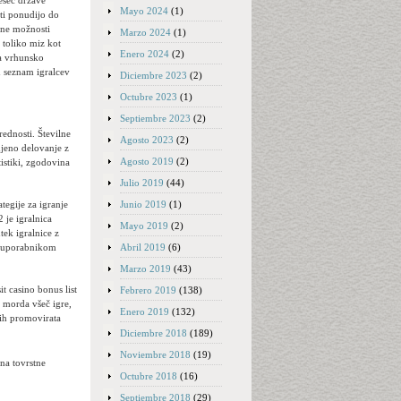
esec države
Mayo 2024
(1)
oti ponudijo do
čne možnosti
Marzo 2024
(1)
 toliko miz kot
Enero 2024
(2)
na vrhunsko
n seznam igralcev
Diciembre 2023
(2)
Octubre 2023
(1)
Septiembre 2023
(2)
rednosti. Številne
Agosto 2023
(2)
njeno delovanje z
Agosto 2019
(2)
tistiki, zgodovina
Julio 2019
(44)
Junio 2019
(1)
ategije za igranje
2 je igralnica
Mayo 2019
(2)
tek igralnice z
Abril 2019
(6)
mo uporabnikom
Marzo 2019
(43)
Febrero 2019
(138)
o morda všeč igre,
Enero 2019
(132)
 jih promovirata
Diciembre 2018
(189)
Noviembre 2018
(19)
 na tovrstne
Octubre 2018
(16)
Septiembre 2018
(29)