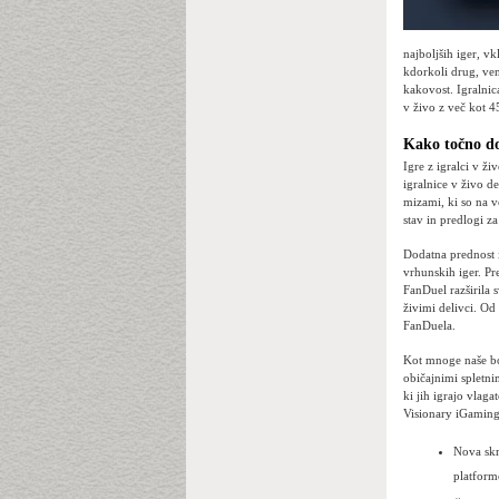
najboljših iger, v
kdorkoli drug, ven
kakovost. Igralnic
v živo z več kot 4
Kako točno do
Igre z igralci v ži
igralnice v živo d
mizami, ki so na v
stav in predlogi za
Dodatna prednost ig
vrhunskih iger. Pre
FanDuel razširila 
živimi delivci. Od
FanDuela.
Kot mnoge naše bol
običajnimi spletni
ki jih igrajo vlaga
Visionary iGaming
Nova skri
platform