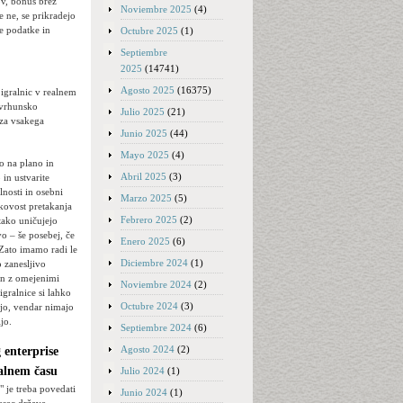
ov, bonus brez
Noviembre 2025
(4)
e ne, se prikradejo
še podatke in
Octubre 2025
(1)
Septiembre
2025
(14741)
Agosto 2025
(16375)
 igralnic v realnem
a vrhunsko
Julio 2025
(21)
 za vsakega
Junio 2025
(44)
Mayo 2025
(4)
o na plano in
Abril 2025
(3)
 in ustvarite
nosti in osebni
Marzo 2025
(5)
kovost pretakanja
Febrero 2025
(2)
 tako uničujejo
o – še posebej, če
Enero 2025
(6)
 Zato imamo radi le
Diciembre 2024
(1)
o zanesljivo
in z omejenimi
Noviembre 2024
(2)
igralnice si lahko
Octubre 2024
(3)
rijo, vendar nimajo
jo.
Septiembre 2024
(6)
Agosto 2024
(2)
enterprise
ealnem času
Julio 2024
(1)
 je treba povedati
Junio 2024
(1)