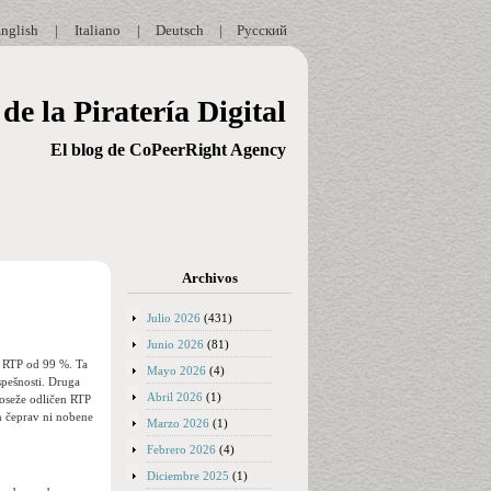
nglish
|
Italiano
|
Deutsch
|
Русский
de la Piratería Digital
El blog de CoPeerRight Agency
Archivos
Julio 2026
(431)
Junio 2026
(81)
im RTP od 99 %. Ta
Mayo 2026
(4)
spešnosti.
Druga
Abril 2026
(1)
doseže odličen RTP
n čeprav ni nobene
Marzo 2026
(1)
Febrero 2026
(4)
Diciembre 2025
(1)