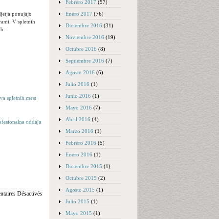
Febrero 2017
(57)
Enero 2017
(76)
djetja ponujajo
grami. V spletnih
Diciembre 2016
(31)
db.
Noviembre 2016
(19)
Octubre 2016
(8)
Septiembre 2016
(7)
Agosto 2016
(6)
Julio 2016
(1)
Junio 2016
(1)
ava spletnih mest
Mayo 2016
(7)
Abril 2016
(4)
ofesionalna oddaja
Marzo 2016
(1)
Febrero 2016
(5)
Enero 2016
(1)
Diciembre 2015
(1)
Octubre 2015
(2)
Agosto 2015
(1)
taires Désactivés
Julio 2015
(1)
Mayo 2015
(1)