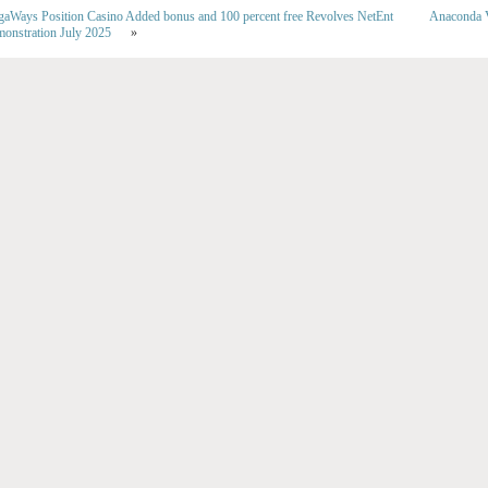
gaWays Position Casino Added bonus and 100 percent free Revolves NetEnt
Anaconda 
onstration July 2025
»