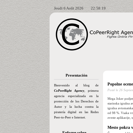
Jeudi 6 Août 2026
22:58:20
Presentación
Popolne ocene 
Bienvenido al blog de
Posté le
26 Septie
CoPeerRight Agency
, primera
agencia especializada en la
Mega Joker podjetj
protección de los Derechos de
starinska igralna 
Autor y la lucha contra la
igralna avtomatsk
piratería digital en las Redes
od 98 %. Vsaka vrs
Peer-to-Peer e Internet.
zveste aplikacije,
Mesto pokra v
Enfoque sobre…