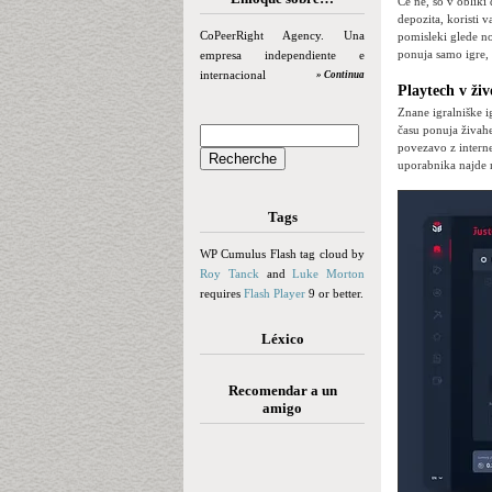
Če ne, so v obliki
depozita, koristi 
CoPeerRight Agency. Una
pomisleki glede no
ponuja samo igre, 
empresa independiente e
internacional
» Continua
Playtech v živ
Znane igralniške ig
času ponuja živahe
povezavo z interne
uporabnika najde 
Tags
WP Cumulus Flash tag cloud by
Roy Tanck
and
Luke Morton
requires
Flash Player
9 or better.
Léxico
Recomendar a un
amigo