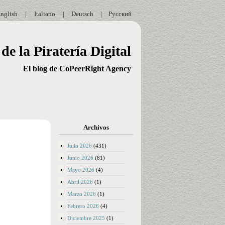
nglish
|
Italiano
|
Deutsch
|
Русский
de la Piratería Digital
El blog de CoPeerRight Agency
Archivos
Julio 2026
(431)
Junio 2026
(81)
Mayo 2026
(4)
Abril 2026
(1)
Marzo 2026
(1)
Febrero 2026
(4)
Diciembre 2025
(1)