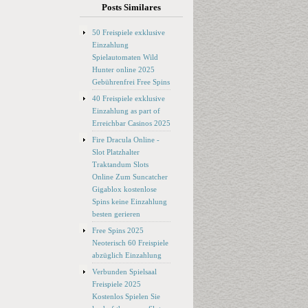
Posts Similares
50 Freispiele exklusive
Einzahlung
Spielautomaten Wild
Hunter online 2025
Gebührenfrei Free Spins
40 Freispiele exklusive
Einzahlung as part of
Erreichbar Casinos 2025
Fire Dracula Online -
Slot Platzhalter
Traktandum Slots
Online Zum Suncatcher
Gigablox kostenlose
Spins keine Einzahlung
besten gerieren
Free Spins 2025
Neoterisch 60 Freispiele
abzüglich Einzahlung
Verbunden Spielsaal
Freispiele 2025
Kostenlos Spielen Sie