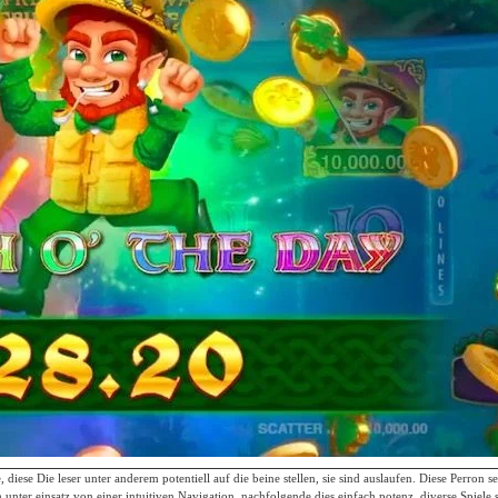
iese Die leser unter anderem potentiell auf die beine stellen, sie sind auslaufen. Diese Perron sel
 unter einsatz von einer intuitiven Navigation, nachfolgende dies einfach potenz, diverse Spiele 