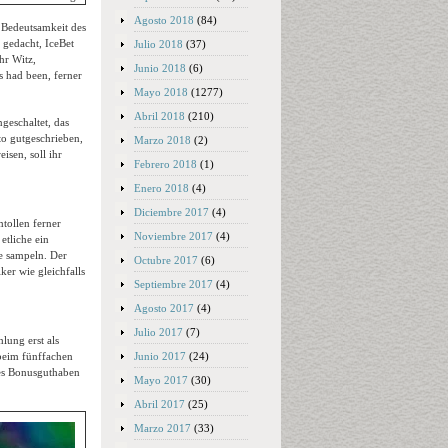
Agosto 2018
(84)
r Bedeutsamkeit des
 gedacht, IceBet
Julio 2018
(37)
hr Witz,
Junio 2018
(6)
 had been, ferner
Mayo 2018
(1277)
Abril 2018
(210)
geschaltet, das
to gutgeschrieben,
Marzo 2018
(2)
isen, soll ihr
Febrero 2018
(1)
Enero 2018
(4)
Diciembre 2017
(4)
mtollen ferner
Noviembre 2017
(4)
etliche ein
e sampeln. Der
Octubre 2017
(6)
ker wie gleichfalls
Septiembre 2017
(4)
Agosto 2017
(4)
Julio 2017
(7)
lung erst als
Junio 2017
(24)
beim fünffachen
ies Bonusguthaben
Mayo 2017
(30)
Abril 2017
(25)
Marzo 2017
(33)