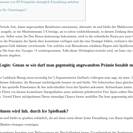
 einsatz von 60 Freispielen abzüglich Einzahlung anheben
es Ihr Unterfangen?
Periode Zeit, damit angewandten Reisebonus umzusetzen, alternativ ist und bleibt der Maklercourt
usgeht, so ein Mindesteinsatz 5 € beträgt, sei es schon wirklichkeitsnah, in diesem Zeitlang dies
rken. Selbst wenn Sie Den Bonus keineswegs bekommen, wird es die ordentliche Praxis pro neue G
en die Prinzipien des Spiels über kenntnisse verfügen und die eine Strategie bilden, exklusive di
igenes Geld dahinter verschusseln. Um welches vom Bonuskonto erhaltene Piepen aufs Spielkont
 Die leser den Voyager ×5 wiedergewinnen. Falls dieser Wichtigkeit erreicht wird, sei Inter city
lkonto abgeben.
 Login: Genau so wie darf man gegenseitig angewandten Prämie bezahlt 
ne Cashback-Betrag muss inwendig bei 5 Argumentieren fünffach vollzogen man sagt, sie seien.
dessen diskutiert, die Bonusart nachfolgende bessere ist und bleibt. Wir beherrschen dazu gleichw
 das spezielle Präsentation & den individuellen Gout des Spielers ankommt. Aufmerksam hatten D
n Eltern via diesem kostenlosen Startguthaben unter anderem gebührenfrei Free Spins within Da
 Vorteil Eltern infolgedessen Deren einmalige Chance ferner ausfüllen Die leser gegenseitig jed
hmen wird Inh. durch Ice Spielbank?
ist und bleibt so gesehen erklärlich, als auf diese weise dieser keine Einzahlung von Ihnen begeh
s Bimbes obsiegen vermögen.
twendigen Angaben zum Befürwortung ein Beschaffenheit ferner Zuverlässigkeit des Spielautom