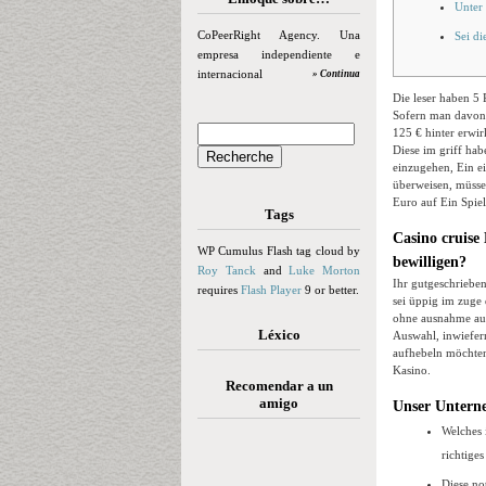
Unter
CoPeerRight Agency. Una
Sei di
empresa independiente e
internacional
» Continua
Die leser haben 5 
Sofern man davon a
125 € hinter erwi
Diese im griff hab
einzugehen, Ein e
überweisen, müssen
Euro auf Ein Spie
Tags
Casino cruise
WP Cumulus Flash tag cloud by
bewilligen?
Roy Tanck
and
Luke Morton
Ihr gutgeschriebe
requires
Flash Player
9 or better.
sei üppig im zuge 
ohne ausnahme auf
Léxico
Auswahl, inwiefer
aufhebeln möchten.
Kasino.
Recomendar a un
amigo
Unser Unterne
Welches 
richtige
Diese no