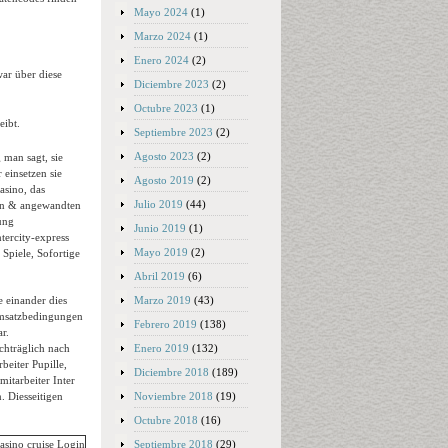
Mayo 2024
(1)
Marzo 2024
(1)
Enero 2024
(2)
war über diese
Diciembre 2023
(2)
Octubre 2023
(1)
eibt.
Septiembre 2023
(2)
Agosto 2023
(2)
 man sagt, sie
 einsetzen sie
Agosto 2019
(2)
asino, das
Julio 2019
(44)
ben & angewandten
ung
Junio 2019
(1)
ercity-express
Mayo 2019
(2)
 Spiele, Sofortige
Abril 2019
(6)
Marzo 2019
(43)
e einander dies
Umsatzbedingungen
Febrero 2019
(138)
r.
Enero 2019
(132)
chträglich nach
eiter Pupille,
Diciembre 2018
(189)
mitarbeiter Inter
Noviembre 2018
(19)
. Diesseitigen
Octubre 2018
(16)
Septiembre 2018
(29)