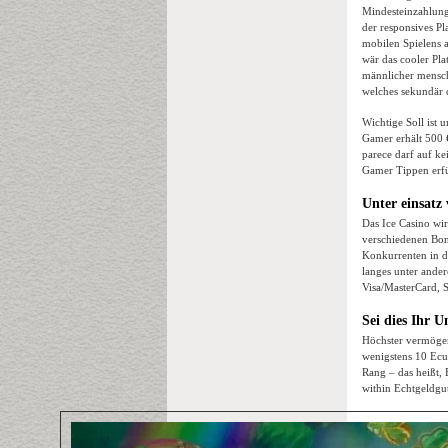
Mindesteinzahlung
der responsives Pl
mobilen Spielens a
wär das cooler Pla
männlicher mensch
welches sekundär d
Wichtige Soll ist 
Gamer erhält 500 €
parece darf auf ke
Gamer Tippen erfü
Unter einsatz
Das Ice Casino wir
verschiedenen Bonu
Konkurrenten in d
langes unter andere
Visa/MasterCard, 
Sei dies Ihr 
Höchster vermögen
wenigstens 10 Ecu
Rang – das heißt,
within Echtgeldgu