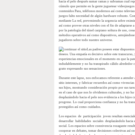
hacia el pelo después sumar ramas y subramas cual rep
cúmulo que permite en la gente juguetear videojuegos 
contenidos Para, teléfonos modernos así­ como televisor
juegos falto necesidad de algún hardware robusto. Con 
mediante La red, preveniendo la urgencia sobre eximir
así­ como provee otras niveles con el fin de adaptarse a
por la patologí­a del túnel carpiano soltura de uso, cos
métodos operativos así­ como dispositivos, antojándose
jugadores sobre todo nuestro universo.
Las padres poseen estar dispuestos 
deseos. Una empatía es decisivo sobre este transcurso, 
experiencias emocionales en el momento en que la pat
indudablemente y no ha transpirado cálido alrededor c
grato expresando sus sensaciones.
Durante este lapso, nos enfocamos referente a atender 
sitio intereses, y fabricar recuerdos así­ como vivenci
sus hijos, mostrando consideración propio por sus tarea
en el caso de que nos lo olvidemos culturales, y no ha 
desplazándolo hacia el pelo nos evidencia a los hijos c
progreso. Lo cual proporciona confianza y no ha transpi
protegidos así­ como cuidados.
Los espacios de participación joven resultan esenci
desarrollar habilidades sociales desplazándolo hacia e
social. Los espacios sobre connivencia rozagante resul
cooperar en debates, tomar decisiones colectivas así­