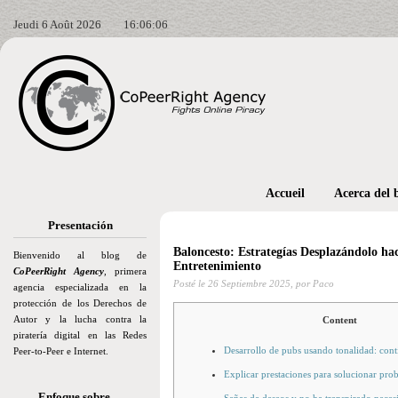
Jeudi 6 Août 2026
16:06:07
Accueil
Acerca del 
Presentación
Baloncesto: Estrategías Desplazándolo haci
Bienvenido al blog de
Entretenimiento
CoPeerRight Agency
, primera
Posté le
26 Septiembre 2025,
por Paco
agencia especializada en la
protección de los Derechos de
Autor y la lucha contra la
Content
piratería digital en las Redes
Desarrollo de pubs usando tonalidad: conti
Peer-to-Peer e Internet.
Explicar prestaciones para solucionar pro
Enfoque sobre…