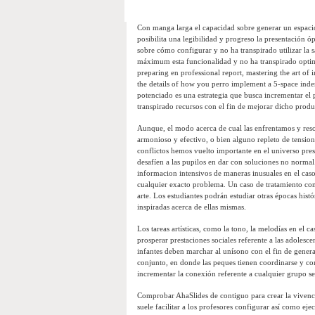
Con manga larga el capacidad sobre generar un espacio
posibilita una legibilidad y progreso la presentación 
sobre cómo configurar y no ha transpirado utilizar la 
máximum esta funcionalidad y no ha transpirado optim
preparing en professional report, mastering the art of 
the details of how you perro implement a 5-space ind
potenciado es una estrategia que busca incrementar el 
transpirado recursos con el fin de mejorar dicho produ
Aunque, el modo acerca de cual las enfrentamos y reso
armonioso y efectivo, o bien alguno repleto de tensiones
conflictos hemos vuelto importante en el universo pres
desafíen a las pupilos en dar con soluciones no norma
informacion intensivos de maneras inusuales en el caso
cualquier exacto problema. Un caso de tratamiento conc
arte. Los estudiantes podrán estudiar otras épocas his
inspiradas acerca de ellas mismas.
Los tareas artísticas, como la tono, la melodías en el 
prosperar prestaciones sociales referente a las adolesc
infantes deben marchar al uní­sono con el fin de genera
conjunto, en donde las peques tienen coordinarse y c
incrementar la conexión referente a cualquier grupo ser
Comprobar AhaSlides de contiguo para crear la vivenc
suele facilitar a los profesores configurar así­ como 