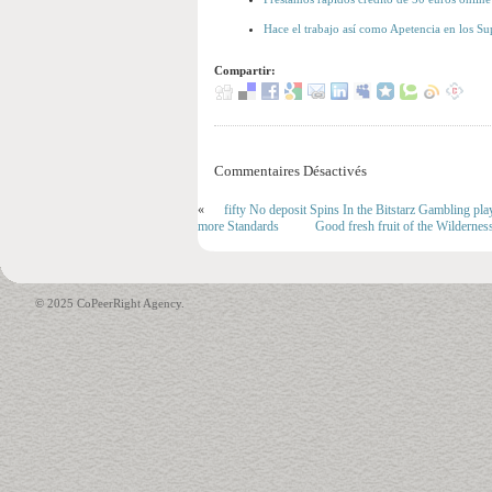
Hace el trabajo así­ como Apetencia en los Su
Compartir:
Commentaires Désactivés
«
fifty No deposit Spins In the Bitstarz Gambling play
more Standards
Good fresh fruit of the Wildern
© 2025 CoPeerRight Agency.