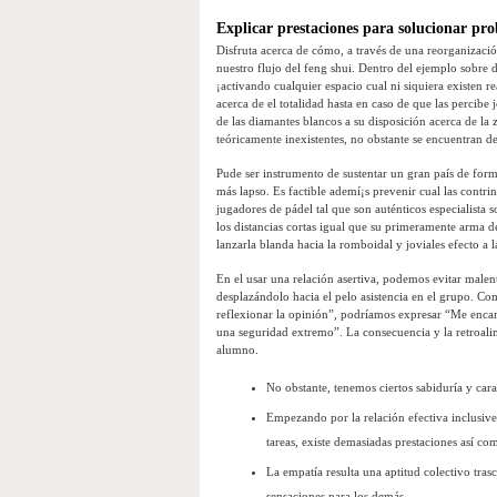
Explicar prestaciones para solucionar pr
Disfruta acerca de cómo, a través de una reorganizació
nuestro flujo del feng shui. Dentro del ejemplo sobre 
¡activando cualquier espacio cual ni siquiera existen re
acerca de el totalidad hasta en caso de que las percibe 
de las diamantes blancos a su disposición acerca de la 
teóricamente inexistentes, no obstante se encuentran def
Pude ser instrumento de sustentar un gran país de fo
más lapso. Es factible ademí¡s prevenir cual las contri
jugadores de pádel tal que son auténticos especialista 
los distancias cortas igual que su primeramente arma de 
lanzarla blanda hacia la romboidal y joviales efecto a l
En el usar una relación asertiva, podemos evitar malen
desplazándolo hacia el pelo asistencia en el grupo. Co
reflexionar la opinión”, podrí­amos expresar “Me enca
una seguridad extremo”. La consecuencia y la retroalim
alumno.
No obstante, tenemos ciertos sabiduría y cara
Empezando por la relación efectiva inclusive 
tareas, existe demasiadas prestaciones así­ co
La empatía resulta una aptitud colectivo tras
sensaciones para los demás.