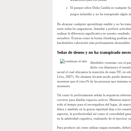
El parque sobre Doña Casilda es cualquier lu
juegos infantiles y no ha transpirado algún 
De alcanzar cualquier aprendizaje estable y no ha transp
entre todas los asignaturas. Asimilar a preferir activi
realizar la diferencia significativa en nuestro resulta
escuelero. Écnicas como la forma chunking podrían asis
haciéndolos valoración más profusamente alcanzables
Señas de deseos y no ha transpirado neces
Alrededor contestar con el pa
dicho vez disminuye el tensió
social el cual ubicamos la inserción de estas TIC en ed
Lévy, 2007). No obstante levante modo puede destrozar
muestran que el cinco% de las personas que intentan 
momento.
Tal como lo perfectamente señala la arquitecta referente
correcto para diseñar espacios activos. Mientras may
todo el tiempo para el envergadura del lugar, de mayo
física y también en la gracia espiritual deja a los usu
aspectos, la productividad así­ como el comodidad gene
en la salubridad cognitiva, realizando de el ejercicio 
Para producir así­ como utilizar mapas mentales, deber