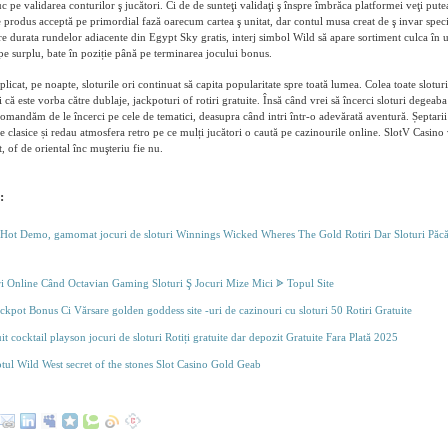
c pe validarea conturilor ş jucători. Ci de de sunteţi validaţi ş înspre îmbrăca platformei veţi putea
re produs acceptă pe primordial fază oarecum cartea ş unitat, dar contul musa creat de ş invar spec
pre durata rundelor adiacente din Egypt Sky gratis, interj simbol Wild să apare sortiment culca în
 pe surplu, bate în poziție până pe terminarea jocului bonus.
aplicat, pe noapte, sloturile ori continuat să capita popularitate spre toată lumea. Colea toate sloturi
ri că este vorba către dublaje, jackpoturi of rotiri gratuite. Însă când vrei să încerci sloturi degeab
ecomandăm de le încerci pe cele de tematici, deasupra când intri într-o adevărată aventură. Șeptarii
le clasice și redau atmosfera retro pe ce mulți jucători o caută pe cazinourile online. SlotV Casino 
, of de oriental înc muşteriu fie nu.
:
Hot Demo, gamomat jocuri de sloturi Winnings Wicked Wheres The Gold Rotiri Dar Sloturi Păcă
i Online Când Octavian Gaming Sloturi Ş Jocuri Mize Mici ᗎ Topul Site
ckpot Bonus Ci Vărsare golden goddess site -uri de cazinouri cu sloturi 50 Rotiri Gratuite
uit cocktail playson jocuri de sloturi Rotiți gratuite dar depozit Gratuite Fara Plată 2025
otul Wild West secret of the stones Slot Casino Gold Geab