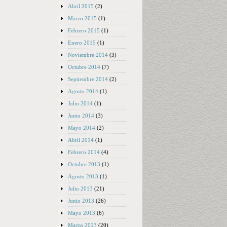
Abril 2015
(2)
Marzo 2015
(1)
Febrero 2015
(1)
Enero 2015
(1)
Noviembre 2014
(3)
Octubre 2014
(7)
Septiembre 2014
(2)
Agosto 2014
(1)
Julio 2014
(1)
Junio 2014
(3)
Mayo 2014
(2)
Abril 2014
(1)
Febrero 2014
(4)
Octubre 2013
(1)
Agosto 2013
(1)
Julio 2013
(21)
Junio 2013
(26)
Mayo 2013
(6)
Marzo 2013
(20)