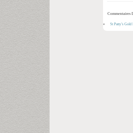
Commentaires D
«
St Patty’s Gold