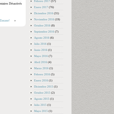
Febrero 2017
(57)
taires Désactivés
Enero 2017
(76)
Diciembre 2016
(31)
Noviembre 2016
(19)
 Trecere!
»
Octubre 2016
(8)
Septiembre 2016
(7)
Agosto 2016
(6)
Julio 2016
(1)
Junio 2016
(1)
Mayo 2016
(7)
Abril 2016
(4)
Marzo 2016
(1)
Febrero 2016
(5)
Enero 2016
(1)
Diciembre 2015
(1)
Octubre 2015
(2)
Agosto 2015
(1)
Julio 2015
(1)
Mayo 2015
(1)