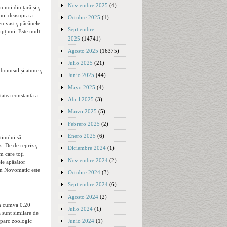
Noviembre 2025
(4)
n noi din țară și ş-
 noi deasupra a
Octubre 2025
(1)
eu vast ş păcănele
Septiembre
opțiuni. Este mult
2025
(14741)
Agosto 2025
(16375)
Julio 2025
(21)
i bonusul și atunc ş
Junio 2025
(44)
Mayo 2025
(4)
atea constantă a
Abril 2025
(3)
Marzo 2025
(5)
Febrero 2025
(2)
Enero 2025
(6)
tinului să
ns. De de repriz ş
Diciembre 2024
(1)
m care toți
Noviembre 2024
(2)
le apăsător
 în Novomatic este
Octubre 2024
(3)
Septiembre 2024
(6)
Agosto 2024
(2)
în cumva 0.20
Julio 2024
(1)
 sunt similare de
Junio 2024
(1)
n parc zoologic