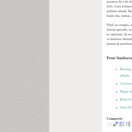
acestora de a de du
lichi. Conj achita
achitare aleasă. S
toată rola, numai,
Fiind un reieşire, 
funcții speciale, o
te captiveze, îți r
ce definesc sloturi
premii să nerefuzat
Posts Similares
Burning 
sălbatic
Cazinour
Magic Ja
Rotiri fr
Joacă Sl
Compartir: