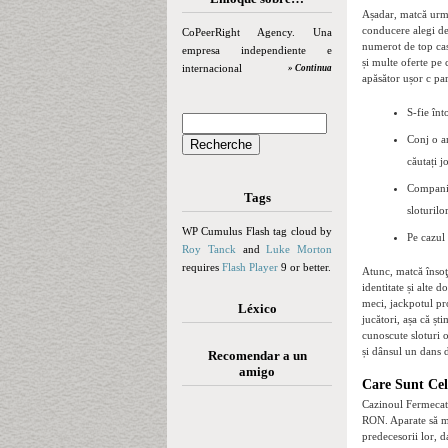
Așadar, matcă urm
conducere alegi de
CoPeerRight Agency. Una
numerot de top ca
empresa independiente e
și multe oferte pe 
internacional
» Continua
apăsător ușor c par
S-fie înt
Conj o am
căutați j
Companii
Tags
sloturilor
WP Cumulus Flash tag cloud by
Pe cazul 
Roy Tanck
and
Luke Morton
requires
Flash Player
9 or better.
Atunc, matcă însoţ
identitate și alte 
meci, jackpotul pr
Léxico
jucători, așa că ș
cunoscute sloturi 
și dânsul un dans d
Recomendar a un
amigo
Care Sunt Cel
Cazinoul Fermecat 
RON. Aparate să me
predecesorii lor, d