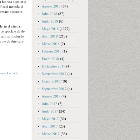
 fabrica a izolar ş
Agosto 2018
(84)
ificată metoda să
 urmare deasupra
Julio 2018
(37)
Junio 2018
(6)
le au și câteva
Mayo 2018
(1277)
a ce speciale de de
Abril 2018
(210)
 sunt simbolurile
vine de tine care
Marzo 2018
(2)
Febrero 2018
(1)
Enero 2018
(4)
Diciembre 2017
(4)
nele Ce Trifoi
Noviembre 2017
(4)
Octubre 2017
(6)
Septiembre 2017
(4)
Agosto 2017
(4)
Julio 2017
(7)
Junio 2017
(24)
Mayo 2017
(30)
Abril 2017
(25)
Marzo 2017
(33)