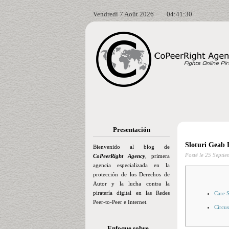
Vendredi 7 Août 2026
04:41:32
Presentación
Sloturi Geab
Bienvenido al blog de
Posté le
25 Septie
CoPeerRight Agency
, primera
agencia especializada en la
protección de los Derechos de
Autor y la lucha contra la
piratería digital en las Redes
Care S
Peer-to-Peer e Internet.
Circu
Enfoque sobre…