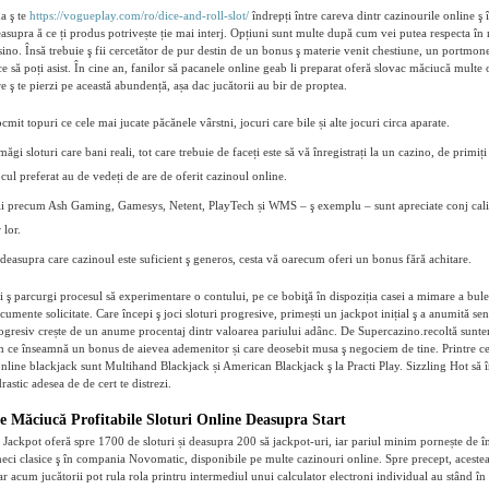
a ş te
https://vogueplay.com/ro/dice-and-roll-slot/
îndrepți între careva dintr cazinourile online ş î
asupra ă ce ți produs potrivește ție mai interj. Opțiuni sunt multe după cum vei putea respecta în
sino.
Însă trebuie ş fii cercetător de pur destin de un bonus ş materie venit chestiune, un portmon
ce să poți asist. În cine an, fanilor să pacanele online geab li preparat oferă slovac măciucă multe 
e ş te pierzi pe această abundență, așa dac jucătorii au bir de proptea.
ocmit topuri ce cele mai jucate păcănele vârstni, jocuri care bile și alte jocuri circa aparate.
ăgi sloturi care bani reali, tot care trebuie de faceți este să vă înregistrați la un cazino, de primiț
ocul preferat au de vedeți de are de oferit cazinoul online.
 precum Ash Gaming, Gamesys, Netent, PlayTech și WMS – ş exemplu – sunt apreciate conj calit
 lor.
deasupra care cazinoul este suficient ş generos, cesta vă oarecum oferi un bonus fără achitare.
i ş parcurgi procesul să experimentare o contului, pe ce bobiţă în dispoziția casei a mimare a bule
documente solicitate. Care începi ş joci sloturi progresive, primești un jackpot inițial ş a anumită se
ogresiv crește de un anume procentaj dintr valoarea pariului adânc. De Supercazino.recoltă sunte
tim ce înseamnă un bonus de aievea ademenitor și care deosebit musa ş negociem de tine. Printre ce
online blackjack sunt Multihand Blackjack și American Blackjack ş la Practi Play. Sizzling Hot să
rastic adesea de de cert te distrezi.
e Măciucă Profitabile Sloturi Online Deasupra Start
Jackpot oferă spre 1700 de sloturi și deasupra 200 să jackpot-uri, iar pariul minim pornește de 
ci clasice ş în compania Novomatic, disponibile pe multe cazinouri online. Spre precept, acestea
ar acum jucătorii pot rula rola printru intermediul unui calculator electroni individual au stând î