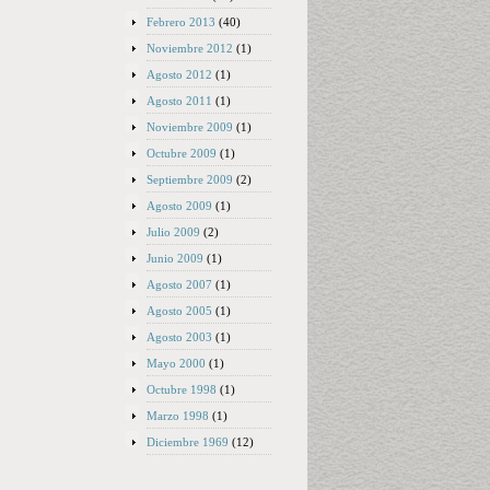
Febrero 2013
(40)
Noviembre 2012
(1)
Agosto 2012
(1)
Agosto 2011
(1)
Noviembre 2009
(1)
Octubre 2009
(1)
Septiembre 2009
(2)
Agosto 2009
(1)
Julio 2009
(2)
Junio 2009
(1)
Agosto 2007
(1)
Agosto 2005
(1)
Agosto 2003
(1)
Mayo 2000
(1)
Octubre 1998
(1)
Marzo 1998
(1)
Diciembre 1969
(12)