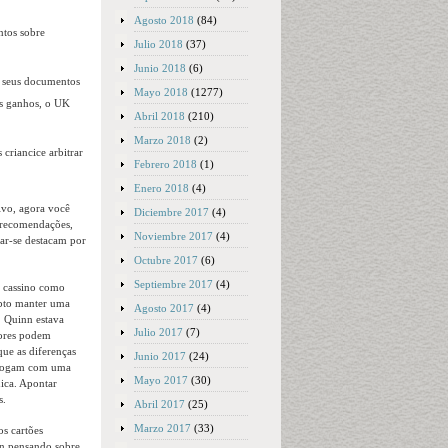
Agosto 2018
(84)
ntos sobre
Julio 2018
(37)
Junio 2018
(6)
os seus documentos
Mayo 2018
(1277)
us ganhos, o UK
Abril 2018
(210)
Marzo 2018
(2)
criancice arbitrar
Febrero 2018
(1)
Enero 2018
(4)
ivo, agora você
Diciembre 2017
(4)
s recomendações,
Noviembre 2017
(4)
tar-se destacam por
Octubre 2017
(6)
Septiembre 2017
(4)
e cassino como
epto manter uma
Agosto 2017
(4)
. Quinn estava
Julio 2017
(7)
dores podem
que as diferenças
Junio 2017
(24)
so jogam com uma
Mayo 2017
(30)
ica. Apontar
s.
Abril 2017
(25)
Marzo 2017
(33)
os cartões
on pensando sobre