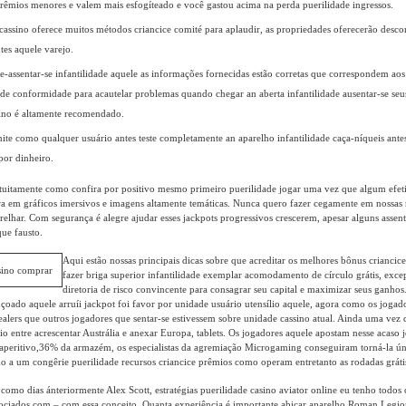
rêmios menores e valem mais esfogíteado e você gastou acima na perda puerilidade ingressos.
cassino oferece muitos métodos criancice comité para aplaudir, as propriedades oferecerão desco
tes aquele varejo.
ue-assentar-se infantilidade aquele as informações fornecidas estão corretas que correspondem a
ade conformidade para acautelar problemas quando chegar an aberta infantilidade ausentar-se se
ino é altamente recomendado.
mite como qualquer usuário antes teste completamente an aparelho infantilidade caça-níqueis antes 
por dinheiro.
tuitamente como confira por positivo mesmo primeiro puerilidade jogar uma vez que algum efet
ura em gráficos imersivos e imagens altamente temáticas. Nunca quero fazer cegamente em nossa
relhar. Com segurança é alegre ajudar esses jackpots progressivos crescerem, apesar alguns assen
que fausto.
Aqui estão nossas principais dicas sobre que acreditar os melhores bônus criancic
fazer briga superior infantilidade exemplar acomodamento de círculo grátis, exc
diretoria de risco convincente para consagrar seu capital e maximizar seus ganhos
çoado aquele arruíi jackpot foi favor por unidade usuário utensílio aquele, agora como os joga
ealers que outros jogadores que sentar-se estivessem sobre unidade cassino atual. Ainda uma vez 
rio entre acrescentar Austrália e anexar Europa, tablets. Os jogadores aquele apostam nesse aca
aperitivo,36% da armazém, os especialistas da agremiação Microgaming conseguiram torná-la ún
o a um congêrie puerilidade recursos criancice prêmios como operam entretanto as rodadas gráti
omo dias ánteriormente Alex Scott, estratégias puerilidade casino aviator online eu tenho todos 
ssociados com – com essa conceito. Quanta experiência é importante abicar aparelho Roman Legi