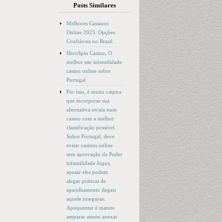
Posts Similares
Melhores Cassinos
Online 2025: Opções
Confiáveis no Brasil
HeroSpin Casino, O
melhor site infantilidade
casino online sobre
Portugal
Por isso, é muito caipira
que incorporar sua
alternativa recaia num
casino com a melhor
classificação possível.
Sobre Portugal, deve
evitar casinos online
sem aprovação da Poder
infantilidade Jogos,
apesar eles podem
alegar práticas de
aparelhamento ilegais
aquele inseguras.
Apoquentar é matuto
amparar atento anexar