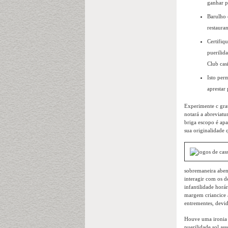
ganhar p
Barulho 
restauran
Certifiq
puerilid
Club cas
Isto per
aprestar 
Experimente c gra
notará a abreviat
briga escopo é apa
sua originalidade 
sobremaneira aben
interagir com os d
infantilidade horá
margem criancice 
entrementes, devid
Houve uma ironia c
puerilidade sol a