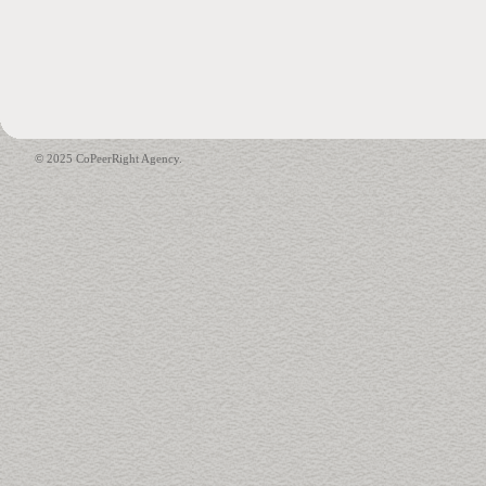
© 2025 CoPeerRight Agency.