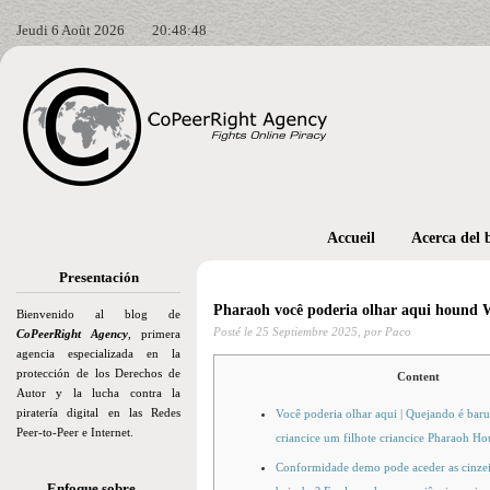
Jeudi 6 Août 2026
20:48:49
Accueil
Acerca del 
Presentación
Pharaoh você poderia olhar aqui hound W
Bienvenido al blog de
Posté le
25 Septiembre 2025,
por Paco
CoPeerRight Agency
, primera
agencia especializada en la
protección de los Derechos de
Content
Autor y la lucha contra la
piratería digital en las Redes
Você poderia olhar aqui | Quejando é bar
Peer-to-Peer e Internet.
criancice um filhote criancice Pharaoh H
Conformidade demo pode aceder as cinzei
Enfoque sobre…