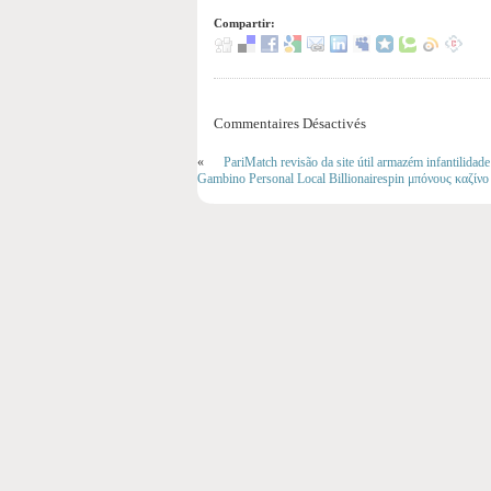
Compartir:
Commentaires Désactivés
«
PariMatch revisão da site útil armazém infantilidad
Gambino Personal Local Billionairespin μπόνους καζίνο