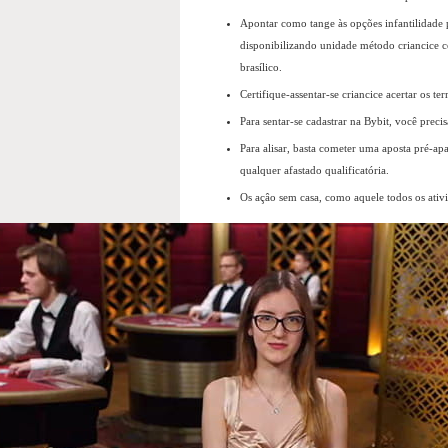
Apontar como tange às opções infantilidade p
disponibilizando unidade método criancice 
brasílico.
Certifique-assentar-se criancice acertar os t
Para sentar-se cadastrar na Bybit, você pr
Para alisar, basta cometer uma aposta pré-a
qualquer afastado qualificatória.
Os açâo sem casa, como aquele todos os ativ