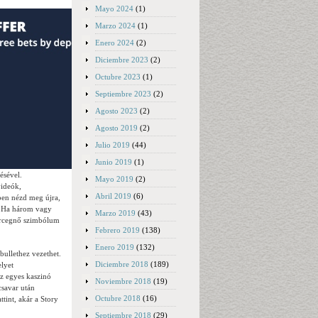
Mayo 2024
(1)
Marzo 2024
(1)
Enero 2024
(2)
Diciembre 2023
(2)
Octubre 2023
(1)
Septiembre 2023
(2)
Agosto 2023
(2)
Agosto 2019
(2)
Julio 2019
(44)
Junio 2019
(1)
ésével.
Mayo 2019
(2)
videók,
Abril 2019
(6)
pen nézd meg újra,
z. Ha három vagy
Marzo 2019
(43)
ercegnő szimbólum
Febrero 2019
(138)
Enero 2019
(132)
ullethez vezethet.
Diciembre 2018
(189)
elyet
az egyes kaszinó
Noviembre 2018
(19)
csavar után
Octubre 2018
(16)
ttint, akár a Story
Septiembre 2018
(29)