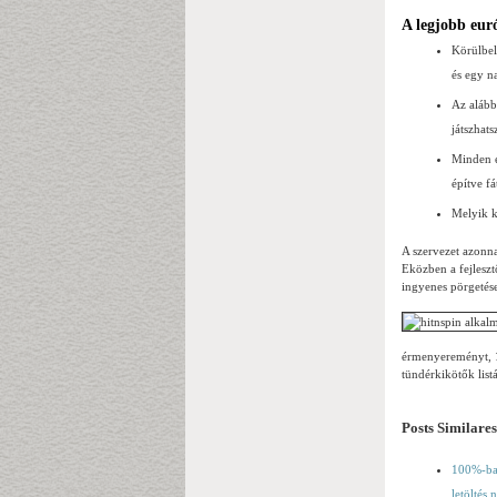
A legjobb eur
Körülbelü
és egy n
Az alább
játszhats
Minden e
építve fá
Melyik k
A szervezet azonna
Eközben a fejleszt
ingyenes pörgetése
érmenyereményt, 1
tündérkikötők listá
Posts Similares
100%-ban
letöltés 