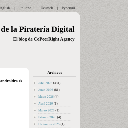
nglish
|
Italiano
|
Deutsch
|
Русский
de la Piratería Digital
El blog de CoPeerRight Agency
Archivos
 androidra és
Julio 2026
(431)
Junio 2026
(81)
Mayo 2026
(4)
Abril 2026
(1)
Marzo 2026
(1)
Febrero 2026
(4)
Diciembre 2025
(1)