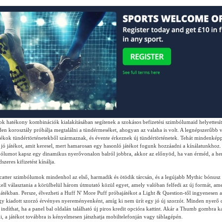
k hatékony kombinációk kialakításában segítenek a szokásos befizetési szimbólumaid helyettesít
en korosztály próbálja megtalálni a tündérmeséket, ahogyan az valaha is volt. A legnépszerűbb 
tékok tündértörténetekből származnak, és évente érkeznek új tündértörténetek. Tehát mindenkép
y jó játékot, amit keresel, mert hamarosan egy hasonló játékot fogunk hozzáadni a kínálatunkho
ólumot kapsz egy dinamikus nyerővonalon balról jobbra, akkor az előnyöd, ha van érméd, a h
zeres kifizetést kínálja.
atter szimbólumok mindenhol az első, harmadik és ötödik tárcsán, és a legújabb Mythic bónusz b
ell választania a körülbelül három útmutató közül egyet, amely valóban felfedi az új formát, am
játékban. Persze, élvezheti a Huff N' More Puff próbajátékot a Light & Question-től ingyenesen 
Egy kiadott szorzó érvényes nyereményenként, amíg ki nem ürít egy jó új szorzót. Minden nyerő 
 indíthat, ha a panel bal oldalán található új piros kredit opcióra kattint. Akár a Thumb gombra ka
i, a játékot továbbra is kényelmesen játszhatja mobiltelefonján vagy táblagépén.