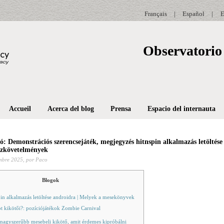
Français
|
Español
|
E
Observatorio 
Accueil
Acerca del blog
Prensa
Espacio del internauta
ó: Demonstrációs szerencsejáték, megjegyzés hitnspin alkalmazás letöltése
szkövetelmények
mbre 2025,
por Paco
Blogok
in alkalmazás letöltése androidra | Melyek a mesekönyvek
t kikötői?: pozíciójátékok Zombie Carnival
gnagyszerűbb mesebeli kikötő, amit érdemes kipróbálni