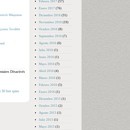
Febrero 2017
(57)
Enero 2017
(76)
omóció Máquinas
Diciembre 2016
(31)
Noviembre 2016
(19)
Octubre 2016
(8)
ngyenes További
Septiembre 2016
(7)
Agosto 2016
(6)
Said
Julio 2016
(1)
Junio 2016
(1)
Mayo 2016
(7)
Abril 2016
(4)
taires Désactivés
Marzo 2016
(1)
Febrero 2016
(5)
 30 free spins
Enero 2016
(1)
Diciembre 2015
(1)
Octubre 2015
(2)
Agosto 2015
(1)
Julio 2015
(1)
Mayo 2015
(1)