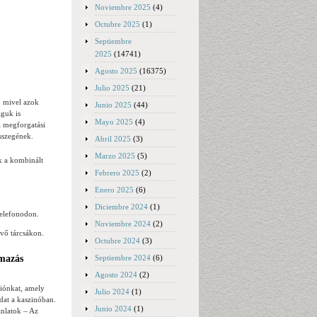
Noviembre 2025
(4)
Octubre 2025
(1)
Septiembre
2025
(14741)
Agosto 2025
(16375)
Julio 2025
(21)
, mivel azok
Junio 2025
(44)
guk is
Mayo 2025
(4)
 megforgatási
sszegének.
Abril 2025
(3)
Marzo 2025
(5)
k a kombinált
Febrero 2025
(2)
Enero 2025
(6)
Diciembre 2024
(1)
telefonodon.
Noviembre 2024
(2)
évő tárcsákon.
Octubre 2024
(3)
Septiembre 2024
(6)
lmazás
Agosto 2024
(2)
ciónkat, amely
Julio 2024
(1)
idat a kaszinóban.
Junio 2024
(1)
ánlatok – Az