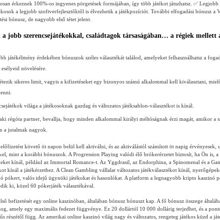
tosan érkeznek 100%-os ingyenes pörgetések formájában, így több játékot játszhatsz. ✅ Legjobb 
ékosok a legjobb szoftverfejlesztőktől is élvezhetik a játékpozíciót. További elfogadási bónusz a 
tési bónusz, de nagyobb első tétet jelent.
 a jobb szerencsejátékokkal, családtagok társaságában… a régiek mellett a
bb játékélmény érdekében bónuszok széles választékát találod, amelyeket felhasználhatsz a fogadá
 esélyeid növelésére.
étezik sikeres limit, vagyis a kifizetéseket egy bizonyos számú alkalommal kell kiválasztani, mielő
venni.
csejátékok világa a játékosoknak gazdag és változatos játéksablon-választékot is kínál.
aki régóta partner, bevallja, hogy minden alkalommal királyi méltóságnak érzi magát, amikor a s
 a jutalmak nagyok.
előfizetést követő öt napon belül kell aktiválni, és az aktiválástól számított öt napig érvényesek
kkel, mint a korábbi bónuszok. A Progression Playing valódi élő brókerérzetet biztosít, ha Ön is,
eket kínál, például az Immortal Romance-t. Az Yggdrasil, az Endorphina, a Spinomenal és a Ga
ot kínál a játékérzethez. A Clean Gambling vállalat változatos játékválasztékot kínál, nyerőgépeket
nó pókert, valós idejű ügynöki játékokat és hasonlókat. A platform a legnagyobb kripto kaszinó 
ik ki, közel 60 pókerjáték választékával.
lső befizetését egy online kaszinóban, általában bónusz bónuszt kap. A fő bónusz összege általába
g, amely egy maximális fedezet függvénye. Ez 20 dollártól 10 000 dollárig terjedhet, és a pont
s részétől függ. Az amerikai online kaszinó világ nagy és változatos, rengeteg játékos küzd a já