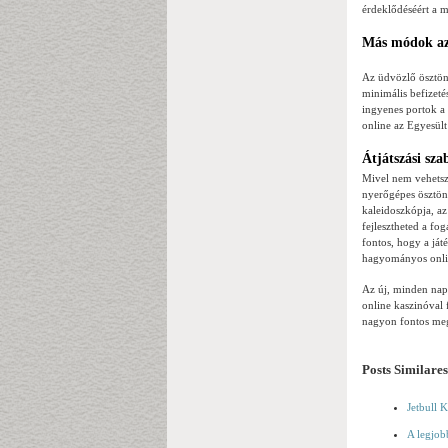
érdeklődéséért a
Más módok az 
Az üdvözlő ösztön
minimális befizet
ingyenes portok a 
online az Egyesül
Átjátszási sz
Mivel nem vehetsz 
nyerőgépes ösztön
kaleidoszkópja, az
fejlesztheted a fo
fontos, hogy a ját
hagyományos online
Az új, minden nap
online kaszinóval 
nagyon fontos meg
Posts Similares
Jetbull 
A legjob