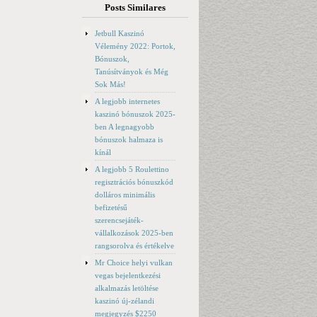
Posts Similares
Jetbull Kaszinó
Vélemény 2022: Portok,
Bónuszok,
Tanúsítványok és Még
Sok Más!
A legjobb internetes
kaszinó bónuszok 2025-
ben A legnagyobb
bónuszok halmaza is
kínál
A legjobb 5 Roulettino
regisztrációs bónuszkód
dolláros minimális
befizetésű
szerencsejáték-
vállalkozások 2025-ben
rangsorolva és értékelve
Mr Choice helyi vulkan
vegas bejelentkezési
alkalmazás letöltése
kaszinó új-zélandi
megjegyzés $2250