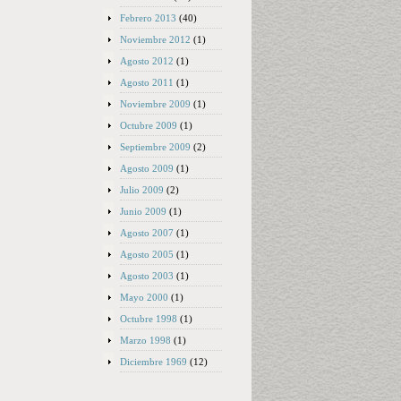
Febrero 2013
(40)
Noviembre 2012
(1)
Agosto 2012
(1)
Agosto 2011
(1)
Noviembre 2009
(1)
Octubre 2009
(1)
Septiembre 2009
(2)
Agosto 2009
(1)
Julio 2009
(2)
Junio 2009
(1)
Agosto 2007
(1)
Agosto 2005
(1)
Agosto 2003
(1)
Mayo 2000
(1)
Octubre 1998
(1)
Marzo 1998
(1)
Diciembre 1969
(12)