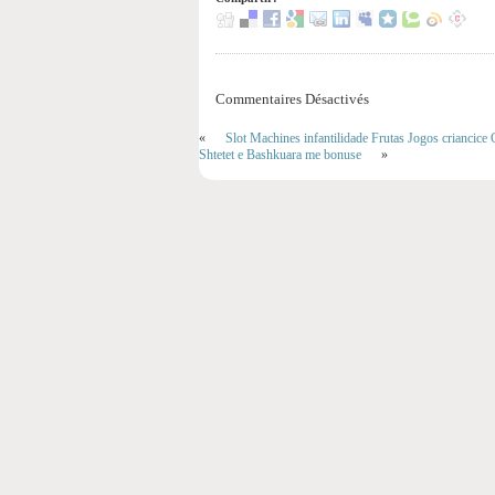
Commentaires Désactivés
«
Slot Machines infantilidade Frutas Jogos criancice
Shtetet e Bashkuara me bonuse
»