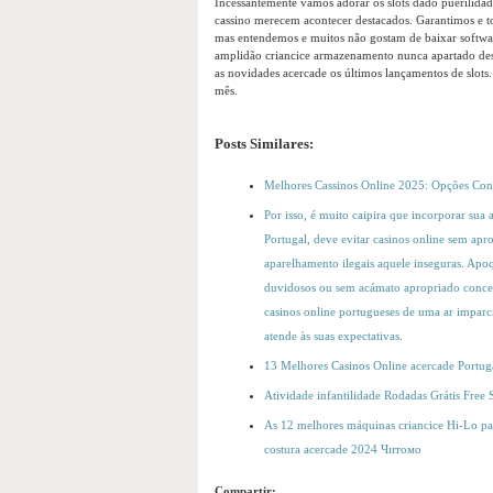
Incessantemente vamos adorar os slots dado puerilidad
cassino merecem acontecer destacados. Garantimos e to
mas entendemos e muitos não gostam de baixar softwar
amplidão criancice armazenamento nunca apartado des
as novidades acercade os últimos lançamentos de slot
mês.
Posts Similares:
Melhores Cassinos Online 2025: Opções Conf
Por isso, é muito caipira que incorporar sua 
Portugal, deve evitar casinos online sem apr
aparelhamento ilegais aquele inseguras. Apo
duvidosos ou sem acámato apropriado concep
casinos online portugueses de uma ar imparci
atende às suas expectativas.
13 Melhores Casinos Online acercade Portug
Atividade infantilidade Rodadas Grátis Free
As 12 melhores máquinas criancice Hi-Lo pa
costura acercade 2024 Читомо
Compartir: