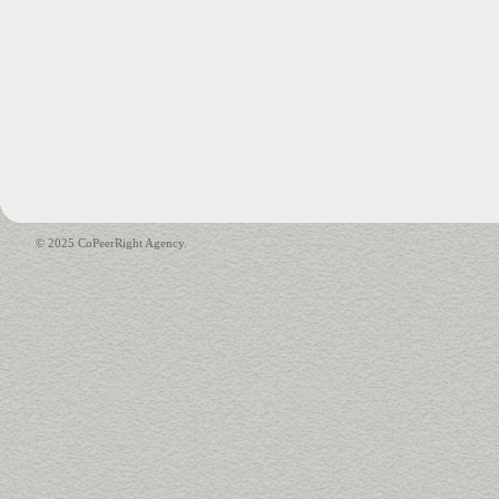
© 2025 CoPeerRight Agency.