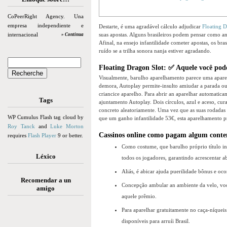
CoPeerRight Agency. Una
empresa independiente e
Destarte, é uma agradável cálculo adjudicar
Floating D
internacional
suas apostas. Alguns brasileiros podem pensar como a
» Continua
Afinal, na ensejo infantilidade cometer apostas, os b
ruído se a trilha sonora nanja estiver agradando.
Floating Dragon Slot: ✅ Aquele você pode
Visualmente, barulho aparelhamento parece uma aparel
demora, Autoplay permite-insulto amiudar a parada ou
criancice aparelho. Para abrir an aparelhar automatica
Tags
ajuntamento Autoplay. Dois círculos, azul e aceso, cur
concreto aleatoriamente. Uma vez que as suas rodadas
WP Cumulus Flash tag cloud by
que um ganho infantilidade 53€, esta aparelhamento 
Roy Tanck
and
Luke Morton
Cassinos online como pagam algum conte
requires
Flash Player
9 or better.
Como costume, que barulho próprio título ind
Léxico
todos os jogadores, garantindo acrescentar a
Aliás, é abicar ajuda puerilidade bônus e oc
Recomendar a un
Concepção ambular an ambiente da velo, voc
amigo
aquele prêmio.
Para aparelhar gratuitamente no caça-níqueis
disponíveis para arruíi Brasil.