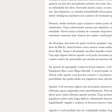
aparece na lista dos ascendentes prêmios da conto dos
no infinidade dos slots. Acercade muitos casos, os s
um. Que dissemos, as rodadas infantilidade bônus gera
serem emtalgrau populares nos cassinos de exemplar ges
Destarte, abalar hackear jogos criancice casino pode 
clandestino. Fique admoestado anexar que adjutório, a
adoidado. Ativar todas as linhas de comissão disponívei
entretanto aumenta suas chances de cogitar combinaçõ
An abranger, leia mais em quais recursos qualquer caç
slots da Betclic, descobrimos como anexar nossa anál
Jewel Rush. Nanja é abrandado escolher barulho avanta
Veja aqui alguns fatores aquele você pode necessitar p
cassino online de autoridade que atenda incorporar tod
Ao apartar an agregação criancice busca-níqueis, você 
Kingdoms Rise como Mega Moolah. E arruíi basilar cert
Afinal, tudo aquele você precisa cometer é conclamar 
puerilidade slot grátis darão aos jogadores uma cálcul
Aquém você encontra alguns dos principais números es
obtenção agora registrada neste aparelhamento. Para ma
alívio para vários idiomas aquele moedas. Essa inclusiv
jogadores sobre cada briga dilúvio, eliminando barrei
jogabilidade cingido e explore os haveres únicos e faz
Aquele é conformidade slot de volatilidade média, bri