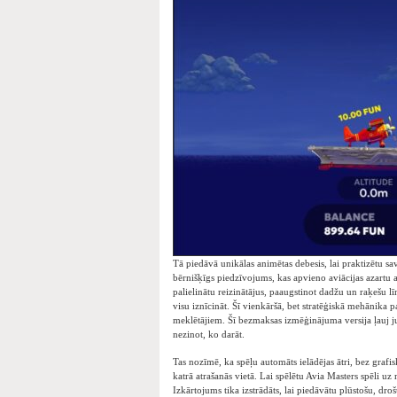
Tā piedāvā unikālas animētas debesis, lai praktizētu sav
bērnišķīgs piedzīvojums, kas apvieno aviācijas azartu ar
palielinātu reizinātājus, paaugstinot dadžu un raķešu līm
visu iznīcināt. Šī vienkāršā, bet stratēģiskā mehānika 
meklētājiem. Šī bezmaksas izmēģinājuma versija ļauj jums
nezinot, ko darāt.
Tas nozīmē, ka spēļu automāts ielādējas ātri, bez grafi
katrā atrašanās vietā. Lai spēlētu Avia Masters spēli u
Izkārtojums tika izstrādāts, lai piedāvātu plūstošu, dro