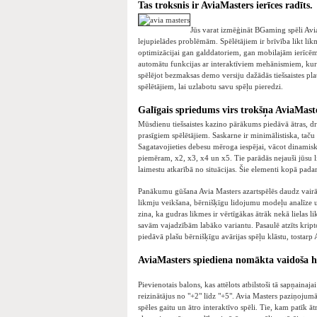
Tas troksnis ir AviaMasters ierīces radīts.
Jūs varat izmēģināt BGaming spēli Avi
lejupielādes problēmām. Spēlētājiem ir brīvība likt likm
optimizācijai gan galddatoriem, gan mobilajām ierīcēm
automātu funkcijas ar interaktīviem mehānismiem, kuru 
spēlējot bezmaksas demo versiju dažādās tiešsaistes pla
spēlētājiem, lai uzlabotu savu spēļu pieredzi.
Galīgais spriedums virs trokšņa AviaMaster
Mūsdienu tiešsaistes kazino pārākums piedāvā ātras, d
prasīgiem spēlētājiem. Saskarne ir minimālistiska, taču
Sagatavojieties debesu mēroga iespējai, vācot dinamisku
piemēram, x2, x3, x4 un x5. Tie parādās nejauši jūsu l
laimestu atkarībā no situācijas. Šie elementi kopā pada
Panākumu gūšana Avia Masters azartspēlēs daudz vairā
likmju veikšana, bērnišķīgu lidojumu modeļu analīze un 
zina, ka gudras likmes ir vērtīgākas ātrāk nekā lielas 
savām vajadzībām labāko variantu. Pasaulē atzīts krip
piedāvā plašu bērnišķīgu avārijas spēļu klāstu, tostarp 
AviaMasters spiediena nomākta vaidoša h
Pievienotais balons, kas attēlots atbilstoši tā sapņainaja
reizinātājus no "+2" līdz "+5". Avia Masters paziņojumā 
spēles gaitu un ātro interaktīvo spēli. Tie, kam patīk ātr