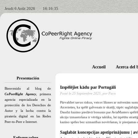
Jeudi 6 Août 2026
16:16:37
Accueil
Acerca del 
Presentación
Izspēlējiet kādu par Portugāli
Bienvenido al blog de
Posté le
25 Septiembre 2025,
por Paco
CoPeerRight Agency
, primera
agencia especializada en la
Pārvaldiet savus riskus, veicot likmes ar mērenām summā
protección de los Derechos de
Atcerieties, ka spēlē galvenais ir skaitļi, tāpēc saglabāji
Autor y la lucha contra la
Daudzi kazino piedāvā bonusus par AviaMasters spēlēšanu
piratería digital en las Redes
akciju izmantošana ir vērtīga taktika, lai izpētītu stra
Peer-to-Peer e Internet.
kazino spēles bez uzmanības novēršanas, ir pieejamas
Saglabāt koncepcijas apstiprinājumu | av
Enfoque sobre…