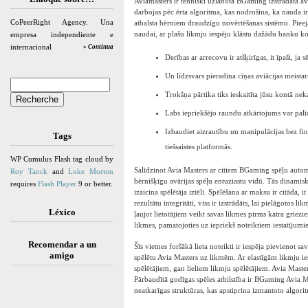
Aviamasters ir tehniski uzlabota BGaming izstrādāta av
darbojas pēc ērta algoritma, kas nodrošina, ka nauda i
CoPeerRight Agency. Una
atbalsta bērniem draudzīgu novērtēšanas sistēmu. Pieeja
naudai, ar plašu likmju iespēju klāstu dažādu banku k
empresa independiente e
internacional
» Continua
Derības ar arrecovu ir atšķirīgas, it īpaši, ja
Un līdzsvars pieradina cīņas aviācijas meistar
Trokšņa pārtika tiks ieskaitīta jūsu kontā nek
Labs iepriekšējo raundu atkārtojums var pal
Izbaudiet aizrautību un manipulācijas bez f
Tags
tiešsaistes platformās.
WP Cumulus Flash tag cloud by
Salīdzinot Avia Masters ar citiem BGaming spēļu automāt
Roy Tanck
and
Luke Morton
bērnišķīgu avārijas spēļu entuziastu vidū. Tās dinamisk
requires
Flash Player
9 or better.
izaicina spēlētāja iztēli. Spēlēšana ar maksu ir citāda, i
rezultātu integritāti, viss ir izstrādāts, lai pielāgoto
Léxico
ļaujot lietotājiem veikt savas likmes pirms katra griezi
likmes, pamatojoties uz iepriekš noteiktiem iestatījumi
Recomendar a un
Šīs vietnes foršākā lieta noteikti ir iespēja pievienot s
amigo
spēlētu Avia Masters uz likmēm. Ar elastīgām likmju i
spēlētājiem, gan lieliem likmju spēlētājiem. Avia Maste
Pārbaudītā godīgas spēles atbilstība ir BGaming Avia M
neatkarīgas struktūras, kas apstiprina izmantoto algorit