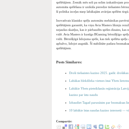
spēlētājiem. Zemāk mēs soli pa solim izskaidrojam pro
automāta spēlēšana ir unikāla pieredze tiešsaistes bērn
šī politika izceļas starp labākajām avārijas spēlēm tirgū
Inovatīvais klasisko spēļu automātu mehānikas pavērsie
spēlētājiem garantēt, ka viņu Avia Masters likmju rezul
nejaušus skaitļus, kas ir pārbaudīts spēles dizains, k
vidē. Avia Masters ir kustīgs BGaming bērnišķīgo spēļu
vidū. Bērnišķīgā lidojuma spēle, kas tiek spēlēta spēļu 
apbalvo, lidojot augstāk. Šī stabilitāte padara bezmak
spēlētājiem.
Posts Similares:
Droši tiešsaistes kazino 2025. gadā: drošāka
Labākas blekdžeka vietnes īstai Ybets lietotn
Labākie Ybets pieteikšanās reģistrācija Latvij
kazino par īstu naudu
Izbaudiet Tagad parunāsim par bezmaksas li
10 labākie īstas naudas kazino internetā — v
Compartir: