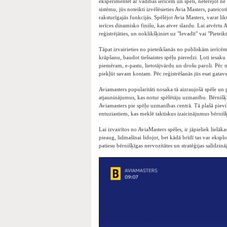
eksperimentēt ar vadības ierīcēm un spēli, netērējot ne
sistēmu, jūs noteikti izvēlēsieties Avia Masters, pateico
raksturīgajās funkcijās. Spēlējot Avia Masters, varat lik
ierīces dinamisko finišu, kas atver slazdu. Lai atvērtu A
reģistrējāties, un noklikšķiniet uz "Ievadīt" vai "Pieteikt
Tāpat izvairieties no pieteikšanās no publiskām ierīcēm
krāpšanu, baudot tiešsaistes spēļu pieredzi. Ļoti iesaku
piemēram, e-pastu, lietotājvārdu un drošu paroli. Pēc
piekļūt savam kontam. Pēc reģistrēšanās jūs esat gatav
Aviamasters popularitāti nosaka tā aizraujošā spēle un 
atjauninājumus, kas notur spēlētāju uzmanību. Bērnišķ
Aviamasters pie spēļu uzmanības centrā. Tā plašā pievil
entuziastiem, kas meklē taktiskus izaicinājumus bērnišķ
Lai izvairītos no AviaMasters spēles, ir jāpieliek lielāk
pieaug, lidmašīnai lidojot, bet kādā brīdī tas var eksplo
patiesu bērnišķīgas nervozitātes un stratēģijas salīdzinā