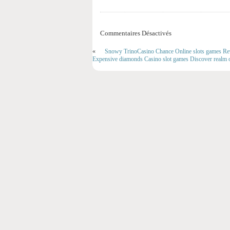
Commentaires Désactivés
«
Snowy TrinoCasino Chance Online slots games Rev
Expensive diamonds Casino slot games Discover realm o