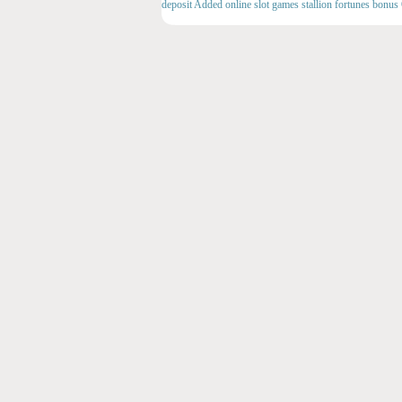
deposit Added online slot games stallion fortunes bonus