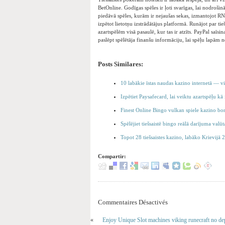
BetOnline. Godīgas spēles ir ļoti svarīgas, lai nodrošinā
piedāvā spēles, kurām ir nejaušas sekas, izmantojot R
izpētot lietotņu izstrādātājus platformā. Runājot par tie
azartspēlēm visā pasaulē, kur tas ir atzīts. PayPal saīs
paslēpt spēlētāja finanšu informāciju, lai spēļu lapām n
Posts Similares:
10 labākie īstas naudas kazino internetā — v
Izpētiet Paysafecard, lai veiktu azartspēļ
Finest Online Bingo vulkan spiele kazino bon
Spēlējiet tiešsaistē bingo reālā darījuma valū
Topot 28 tiešsaistes kazino, labāko Krievijā 
Compartir:
Commentaires Désactivés
«
Enjoy Unique Slot machines viking runecraft no dep