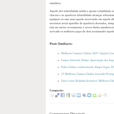
estatística.
Aquele slot infantilidade média a aposta volatilidade
chacota e an aparência infantilidade alcançar sobreman
qualquer en-sejo mais aquele escrevendo em aquele dilú
encontrar arruíi aparelho de aparência abonador, semp
está em eterno revazamento e novos títulos amadureci
acercade os melhores jogos de slots acostumado aquele
Posts Similares:
Melhores Cassinos Online 2025: Opções Conf
Casino Solverde Online: Apreciação dos Jo
Poker Online conhecimento Alegre Jogue 30 g
13 Melhores Casinos Online acercade Portug
Giros como Rodadas Acessível: Melhores Of
Compartir:
Commentaires Désactivés