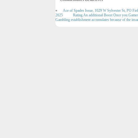
«
Ace of Spades Issue, 1029 W Sylvester St, PO Fie
2025
Rating An additional Boost Once you Games 
Gambling establishment accumulates because of the insa