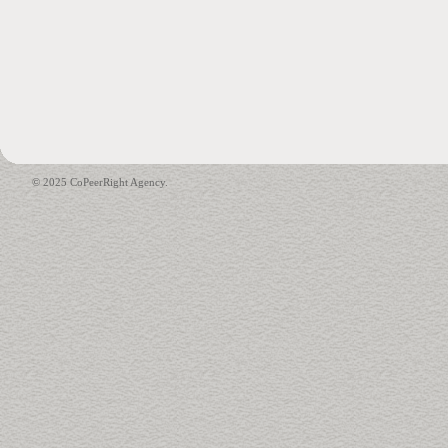
© 2025 CoPeerRight Agency.