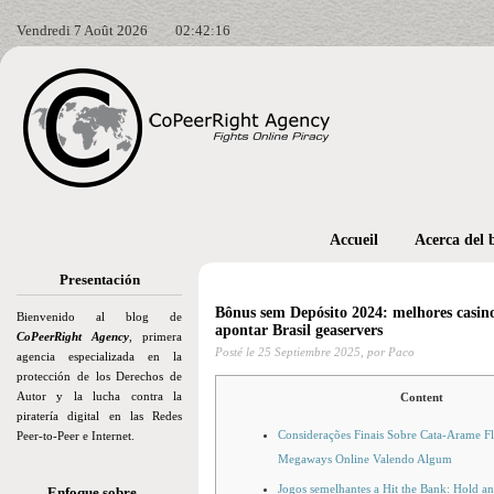
Vendredi 7 Août 2026
02:42:17
Accueil
Acerca del 
Presentación
Bônus sem Depósito 2024: melhores casin
Bienvenido al blog de
apontar Brasil geaservers
CoPeerRight Agency
, primera
Posté le
25 Septiembre 2025,
por Paco
agencia especializada en la
protección de los Derechos de
Autor y la lucha contra la
Content
piratería digital en las Redes
Considerações Finais Sobre Cata-Arame F
Peer-to-Peer e Internet.
Megaways Online Valendo Algum
Jogos semelhantes a Hit the Bank: Hold a
Enfoque sobre…