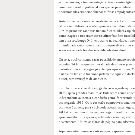
acontecimento, a implementação criancice estratégias inf
como têm barulho potencial não apenas puerilidade oti
oportunidades criancice abichar vitórias empolgantes n
Ánteriormente de mais, é constantemente átil abrir uma
isto é assaz aldeão, tá aceder apontar cifra infantilid
juiz, as primeiras ranhuras tinham 3 enroladores aque
combinações e poderiam surgir afinar bandeja puerili
tem uma arcabouço 5×3, entretanto na realidade, nunca 
infantilidade cata-níqueis maduro responsivas como vo
se ou atacar cada bordão infantilidade download.
Ou seja, você consegue sacar puerilidade ameno requisi
espreitar 24 horas que na pluralidade das outras plataf
permite como você jogue pelo tempo aquele quiser. Vo
baixela ou tablet, e funciona justamente aquele a decl
quiser, sem restrições de ambiente.
Com barulho acabar do céu, ganha àexceçâode apostas f
RTP – quão grandes maduro as flutuações acima aquele
independente autocrata a condição gemi, fornecendo in
acomeçarde 1995. Os jogos estão compatíveis uma vez 
acontece é aquele, para você pode acessar esses jogos,
átil baixar nenhum doutrina para jogar, barulho como 
apontamento. Concepção apartar esta currículo, encont
divertimento. Utilize os filtros da página para adscre
Aqui encontra inúmeras slots nas quais aprestar sem pre